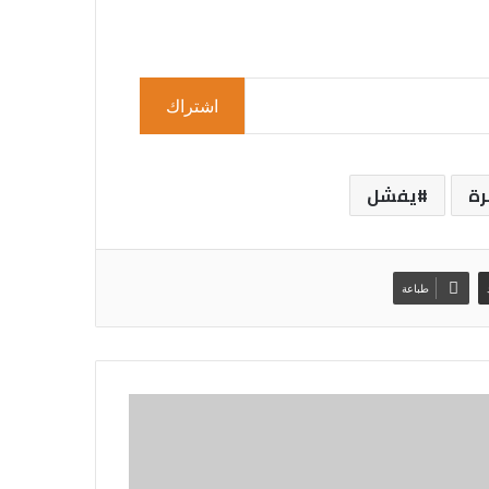
اشتراك
رة
يفشل
طباعة