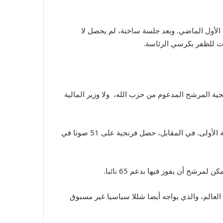
 الأول الماضي. وبعد جلسة ساخنة، لم يحصل لا
ات للظفر بكرسي الرئاسة.
جية المرشح المدعوم من حزب الله، ولا وزير المالية
وحصل أزعور على تأييد 59 صوتا من أصل 128 نائبا في البرلمان في تصويت أولي، أي أقل من الثلثين المطلوبين للفوز في الجولة الأولى. في المقابل، حصل فرنجية على 51 صوتا في
ح أن يفوز فيها بدعم 65 نائبا.
العالم، والذي يواجه أيضا شللا سياسيا غير مسبوق