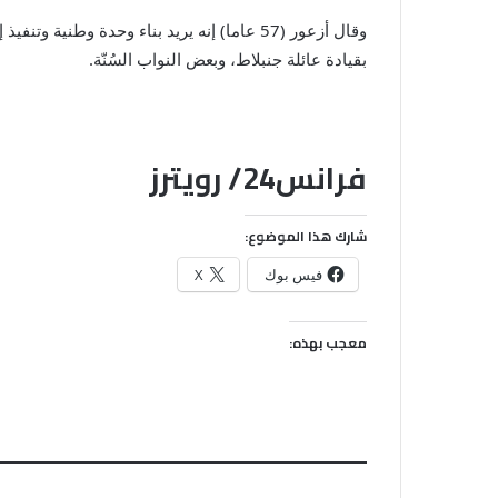
وقال أزعور (57 عاما) إنه يريد بناء وحدة
بقيادة عائلة جنبلاط، وبعض النواب السُنّة.
فرانس24/ رويترز
شارك هذا الموضوع:
فيس بوك
X
معجب بهذه: