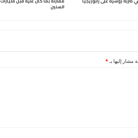
ي ضربة روسية على زابوريجيا
مقارنة بما كان عليه قبل مليارات
السنين
ة مشار إليها بـ
*