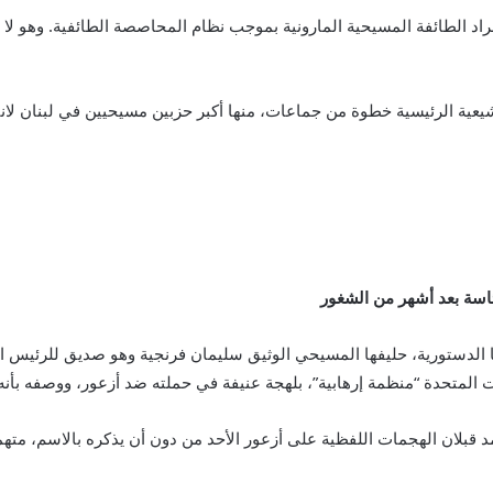
د الطائفة المسيحية المارونية بموجب نظام المحاصصة الطائفية. وهو لا ي
شيعية الرئيسية خطوة من جماعات، منها أكبر حزبين مسيحيين في لبنان لانت
ئاسة بعد أشهر من الشغور
ا الدستورية، حليفها المسيحي الوثيق سليمان فرنجية وهو صديق للرئيس 
 المتحدة “منظمة إرهابية”، بلهجة عنيفة في حملته ضد أزعور، ووصفه بأن
 قبلان الهجمات اللفظية على أزعور الأحد من دون أن يذكره بالاسم، متهما 