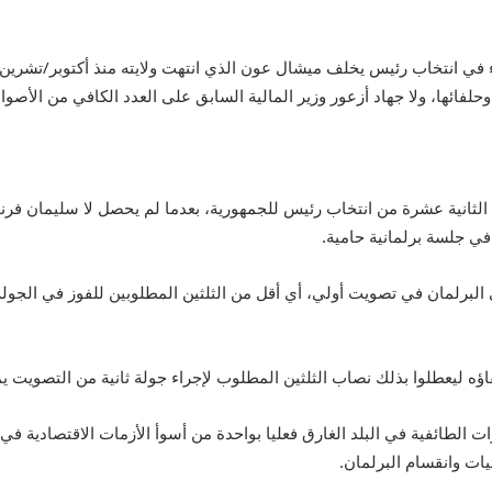
اء في انتخاب رئيس يخلف ميشال عون الذي انتهت ولايته منذ أكتوبر/تشرين
فائها، ولا جهاد أزعور وزير المالية السابق على العدد الكافي من الأصو
 الثانية عشرة من انتخاب رئيس للجمهورية، بعدما لم يحصل لا سليمان فرن
ي جلسة برلمانية حامية.
عطلوا بذلك نصاب الثلثين المطلوب لإجراء جولة ثانية من التصويت يمكن لمرش
الطائفية في البلد الغارق فعليا بواحدة من أسوأ الأزمات الاقتصادية في 
ت وانقسام البرلمان.