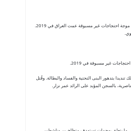
قضت محكمة عراقية الأحد بالسجن المؤبد بحق ضابط شرطة أدين بتهمة قتل متظاهرين في مدينة الناصرية في جنوب البلاد خلال موجة احتجاجات غير مسبوقة عمت العراق في 2019.
وي.
جاجات غير مسبوقة في 2019.
ر وذلك تنديدا بتدهور البنى التحتية والفساد والبطالة. وقُتل
ق في ما يتعلق بهجمات تستهدف متظاهرين وناشطين