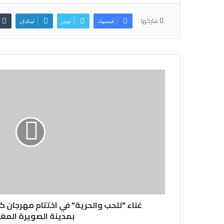
شاركها
فيسبوك
تويتر
لينكدإن
غناء "للحب والحرية" في اختتام مهرجان 
بمدينة الصويرة المغر