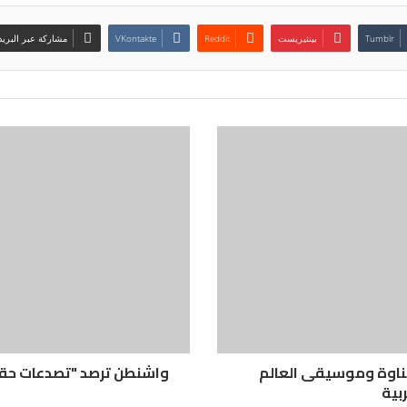
بينتيريست
مشاركة عبر البريد
كناوة وموسيقى العالم
واشنطن ترصد "تصدعات حقيق
بية