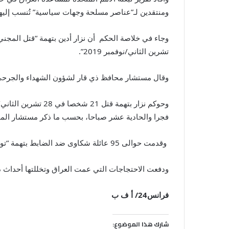
ومنتقدين لـ”عناصر مسلحة وجهات سياسية” تُنسب إليه
تشرين الثاني/نوفمبر 2019”.
وقال مستشار محافظ ذي قار لشؤون الشهداء والجرحى، ع
فجرا والحادية عشر صباحا، بحسب ما ذكر مستشار الم
وقدمت حوالى 95 عائلة شكاوى ضد الضابط بتهمة “تورطه بقتل المتظاهرين على جسر الزيتون”، وقد تم الاستماع لمئة شاهد، وفقا للمستشار.
ودفعت الاحتجاجات التي عمت العراق وتخللتها أحداث دم
فرانس24/ أ ف ب
شارك هذا الموضوع: