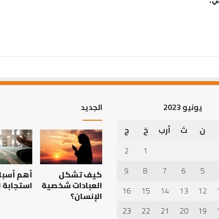
يونيو 2023
الجديد
ن
ث
أرب
خ
ج
2
1
9
8
7
6
5
كيف تشكل
أهم أسبا
العبادات شخصية
استجابة ا
16
15
14
13
12
الإنسان؟
23
22
21
20
19