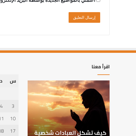
اقرأ معنا
س
د
كيف
تشكل
العبادات
شخصية
4
3
الإنسان؟
11
10
18
17
كيف تشكل العبادات شخصية