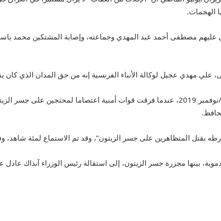
ا الهجمات.
لي مهدي عجيل لوكالة الأنباء الفرنسية إنه من حق المدان الذي كان ين
وحوكم نزار بتهمة قتل 21 شخصا في 28 تشرين الثاني/نوفمبر 2019، عندما فرقت قوات أمنية اعت
حافظ.
وية، بينها مجزرة جسر الزيتون، إلى استقالة رئيس الوزراء آنذاك عادل 