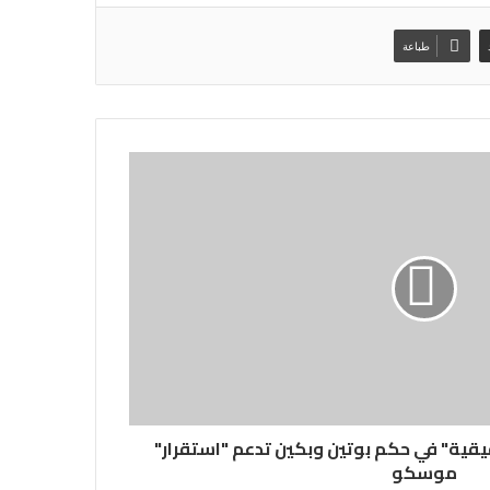
طباعة
ية" في حكم بوتين وبكين تدعم "استقرار"
موسكو