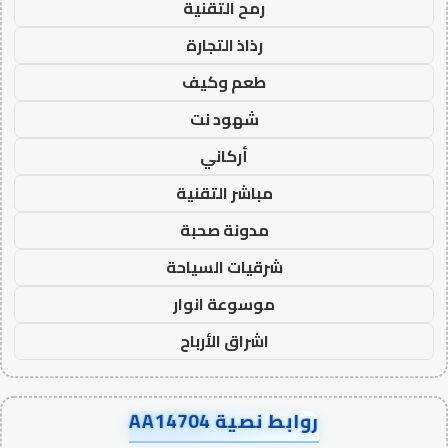
رمح التقنية
رذاذ التجارة
طعم وكيف
شهود نت
أركاني
مباشر التقنية
مدونة صحبة
شرقيات السياحة
موسوعة انوار
اشراق الأرباح
روابط نصية AA14704