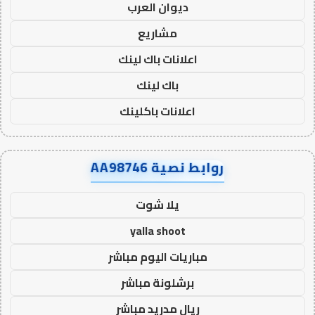
ديوان العرب
مشاريع
اعلانات باك لينك
باك لينك
اعلانات باكلينك
روابط نصية AA98746
يلا شوت
yalla shoot
مباريات اليوم مباشر
برشلونة مباشر
ريال مدريد مباشر