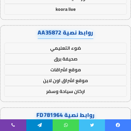
koora live
روابط نصية AA35872
ضوء التعليمي
صحيفة برق
موقع اشراقات
موقع اشراق اون لاين
اركان سياحة وسفر
روابط نصية FD781964
يلا شوت
يسبوك
تويتر
واتساب
تيلقرام
ڤايبر