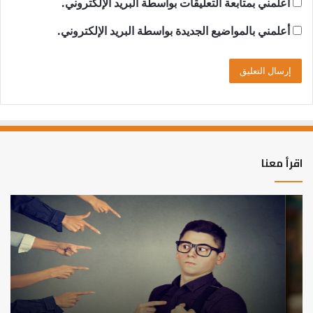
أعلمني بمتابعة التعليقات بواسطة البريد الإلكتروني.
أعلمني بالمواضيع الجديدة بواسطة البريد الإلكتروني.
اقرأ معنا
من
الت
أدبيات
بين
تحمل
عم
المسؤلية
الدن
–
وط
إسلام
الآ
أون
لاين