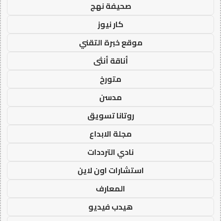
صحيفة نهج
كار نيوز
موقع خبرة التقني
أناقة أنثى
متورخ
مدسن
روتانا تسويق
مجلة الابداع
نادي الترددات
استشارات اون لاين
المعارف
هيدب فيديو