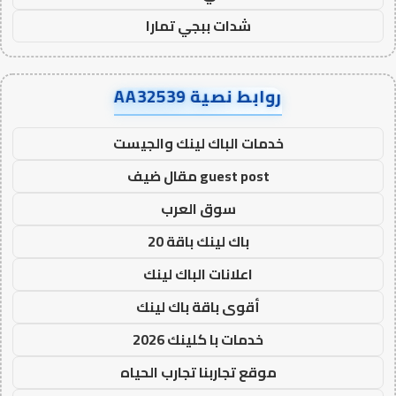
شدات ببجي تمارا
روابط نصية AA32539
خدمات الباك لينك والجيست
guest post مقال ضيف
سوق العرب
باك لينك باقة 20
اعلانات الباك لينك
أقوى باقة باك لينك
خدمات با كلينك 2026
موقع تجاربنا تجارب الحياه