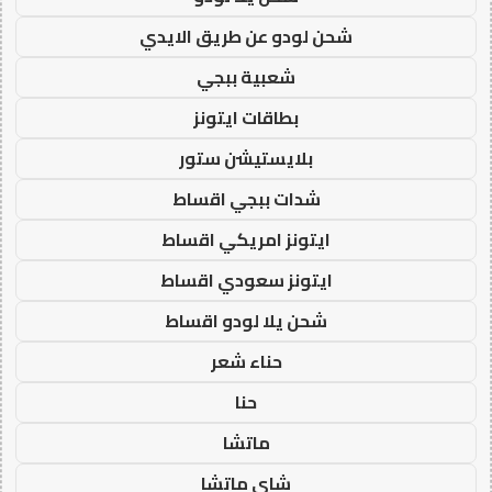
شحن لودو عن طريق الايدي
شعبية ببجي
بطاقات ايتونز
بلايستيشن ستور
شدات ببجي اقساط
ايتونز امريكي اقساط
ايتونز سعودي اقساط
شحن يلا لودو اقساط
حناء شعر
حنا
ماتشا
شاي ماتشا