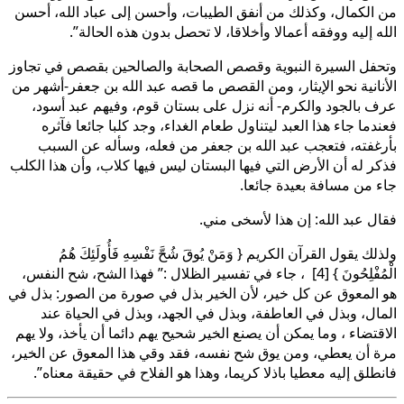
من الكمال، وكذلك من أنفق الطيبات، وأحسن إلى عباد الله، أحسن
الله إليه ووفقه أعمالا وأخلاقا، لا تحصل بدون هذه الحالة”.
وتحفل السيرة النبوية وقصص الصحابة والصالحين بقصص في تجاوز
الأنانية نحو الإيثار، ومن القصص ما قصه عبد الله بن جعفر-أشهر من
عرف بالجود والكرم- أنه نزل على بستان قوم، وفيهم عبد أسود،
فعندما جاء هذا العبد ليتناول طعام الغداء، وجد كلبا جائعا فآثره
بأرغفته، فتعجب عبد الله بن جعفر من فعله، وسأله عن السبب
فذكر له أن الأرض التي فيها البستان ليس فيها كلاب، وأن هذا الكلب
جاء من مسافة بعيدة جائعا.
فقال عبد الله: إن هذا لأسخى مني.
ولذلك يقول القرآن الكريم { وَمَنْ يُوقَ شُحَّ نَفْسِهِ فَأُولَئِكَ هُمُ
الْمُفْلِحُونَ } [4] ، جاء في تفسير الظلال :” فهذا الشح، شح النفس،
هو المعوق عن كل خير، لأن الخير بذل في صورة من الصور: بذل في
المال، وبذل في العاطفة، وبذل في الجهد، وبذل في الحياة عند
الاقتضاء ، وما يمكن أن يصنع الخير شحيح يهم دائما أن يأخذ، ولا يهم
مرة أن يعطي، ومن يوق شح نفسه، فقد وقي هذا المعوق عن الخير،
فانطلق إليه معطيا باذلا كريما، وهذا هو الفلاح في حقيقة معناه”.