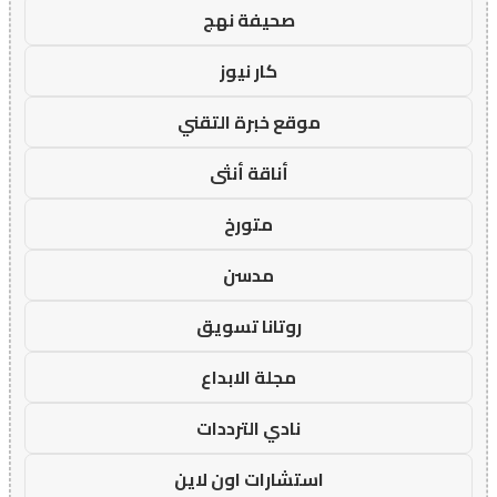
صحيفة نهج
كار نيوز
موقع خبرة التقني
أناقة أنثى
متورخ
مدسن
روتانا تسويق
مجلة الابداع
نادي الترددات
استشارات اون لاين