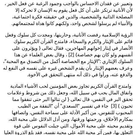
وتعبير عن فقدان الاحساس بالواجب وجمود الرغبة عن فعل الخير ،
لأن الأنانية ترتكز على أن كل فعل يقوم به الإنسان لا تحركه إلا
المصلحة الذاتية والشخصية، والدين في حقيقته فكرة اجتماعية،
والأنبياء لم يرسلوا لشخص واحد، ولكنهم كانوا هداة لمجتمعاتهم.
الرؤية الإسلامية رفضت الأنانية، وحاربتها، ومجدت كل سلوك وفعل
قائم على الإيثار والكرم والسخاء، فامتدح القرآن الكريم سلوك
الأنصار في إيثار إخوانهم المهاجرين، فقال تعالى { ويؤثرون على
أنفسهم ولو كان بهم خصاصة} [2] ، وقال بعض العلماء عن هذا
السلوك الإيثاري :”الإيثار مع الخصاصة أكمل من التصدق مع المحبة”،
وعرف بعضهم الإيثار بأن يقدم الشخص غيره على نفسه في النفع له
والدفع عنه، ورأوا في ذلك أنه منتهى التحقق في الأخوة.
وامتدح القرآن الكريم تجاوز بعض المؤمنين لحب الأشياء المادية
وانفاق المال بحب في سبيل الله، وجعل ذلك من شروط وعلامات
تحقق البر في النفس، قال تعالى { لن تنالوا البر حتى تنفقوا مما
تحبون } [3] جاء في تفسير “السعدي” أن “النفقة من الطيب
المحبوب للنفوس، من أكبر الأدلة على سماحة النفس، واتصافها
بمكارم الأخلاق، ورحمتها ورقتها، ومن أدل الدلائل على محبة الله،
وتقديم محبته على محبة الأموال، التي جبلت النفوس على قوة
التعلق بها، فمن آثر محبة الله على محبة نفسه، فقد بلغ الذروة العليا