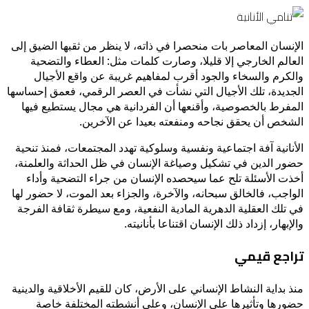
الإنسان المعاصر بات منحصرا في ذاته، لا ينظر من ثقبها الضيق إلى
العالم الخارجي إلا قليلا، وصارت كلمات مثل: العطاء والتضحية
والكرم والسخاء والجود أقرب لمفاهيم غريبة عن واقع الأجيال
الجديدة، تلك الأجيال التي نشأت في العصر الرقمي، فعمق إحساسها
المفرط بالخصوصية، وأقنعها أن الفردانية هي مجال يستطيع فيها
الشخص أن يحقق نجاحه ومنفعته بعيدا عن الآخرين.
الأنانية آفة اجتماعية ونفسية وسلوكية تهدد المجتمعات، فمنذ تنحية
حضور الدين في تشكيل وصياغة الإنسان في ظل الحداثة والعلمنة،
أخذت الأسئلة تلح عما سيحصده الإنسان من جراء التضحية وأداء
الواجب، فالخالق سبحانه، والآخرة، والجزاء بعد الموت، لا حضور لها
في تلك العقلية الدهرية المادية النفعية، ومع سيطرة ثقافة الفرجة
والإبهار، إزداد ذلك الإنسان اقتناعا بأنانيته.
تراجع قيمي
منذ بداية النشاط الإنساني على الأرض، كان للقيم الأخلاقية والدينية
حضورها وتأثيرها على الإنسان، وعلى أنشطته المختلفة خاصة