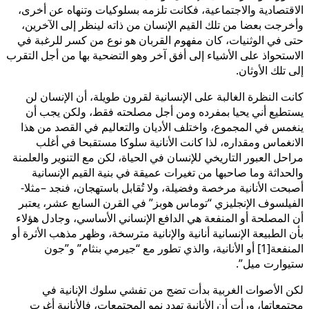
الاقتصادية والاجتماعية، فكانت تلزمه بسلوكيات وتنهاه عن أخرى،
وأخرجت بعضا من تلك القيم الإنسان من ذاته لينظر إلى الآخرين،
حتى في الوثنيات، كان مفهوم القربان هو نوع من كسر للرغبة في
الاستحواذ على الأشياء إلى أفق آخر وهو التضحية بها من أجل التقرب
إلى تلك الأوثان.
كانت النظرة الغالبة على الإنسانية لقرون طويلة، أن الإنسان لن
يستطيع أني يحيا بمفرده ومن أجل مصلحته فقط، ولكن يجب أن
ينغمس في المجموع، واختلف الأديان والتعاليم في القصد من هذا
الانغماس ومقداره، لذا كانت الأنانية سلوكا مستقبحا في أغلب
مراحل العبور التاريخي للإنسان في الحياة، لكن مع التنوير والعلمنة
والحداثة وما صاحبها من تغيرات عميقة في بنية القيم الإنسانية
أصبحت الأنانية مرخصة وفضيلة، ولا تُقابل باستهجان، فنجد –مثلا-
الفيلسوف الإنجليزي “توماس هوبز” في القرن السابع عشر، يعتبر
أن المصلحة أو المنفعة هي الدافع الإنساني الأساسي، وجادل هؤلاء
بأن الطبيعة الإنسانية أنانية والإنانية مترسخة، وظهر مذهب الأثرة أو
المنفعة[1] أو الأنانية، والذي تطور مع “جيرمي بنثام” و”جون
ستيوارت ميل”.
لكن الأصوات الغربية بدأت تضج من تفشي سلوك الإنانية في
مجتمعاتها، ورأت أن الأنانية تهدد نمو المجتمعات، فالأنانية أغرت