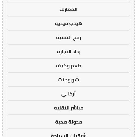
المعارف
هيدب فيديو
رمح التقنية
رذاذ التجارة
طعم وكيف
شهود نت
أركاني
مباشر التقنية
مدونة صحبة
شرقيات السياحة