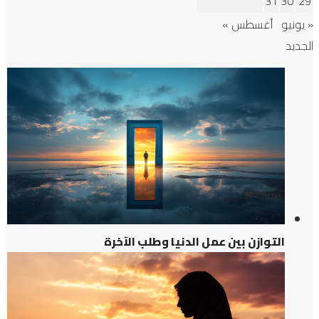
31
30
29
المدرسة
« يونيو
أغسطس »
إلى
الجديد
نجاح؟
التوازن بين عمل الدنيا وطلب الآخرة