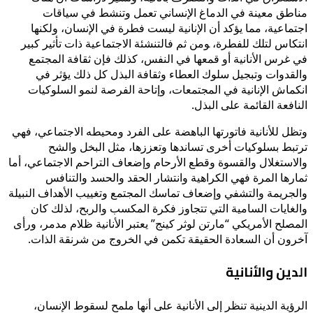
مناطق معينة في الدماغ الإنساني تعمل وتنشط في سياقات
اجتماعية، مما يؤكد أن الإنانية ليست فطرة في الإنسان، ولكنها
انتكاس لتلك للفطرة، ‍ومن ثم فالتنشئة الاجتماعية ذات تأثير كبير
في غرس الأنانية أو قمعها في النفس، كذلك فإن ثقافة المجتمع
والقدوات وتبجيل سلوك العطاء وثقافة البذل كل ذلك يؤثر في
انكماش الإنانية في المجتمعات، وإتاحة الفرصة لنمو السلوكيات
النافعة القائمة على البذل.
وتظل للأنانية فاتورتها الباهضة على الفرد ومحيطه الاجتماعي، فهي
ترتبط بسلوكيات أخرى تساندها وتعززها، مثل البخل والشح
والاستغلال والقسوة وقطع الأرحام وإضعاف التراحم الاجتماعي، أما
ثمارها المرة فهي الكراهية وانتشار الحقد والحسد والتنافس
والجريمة والتشفي وإضعاف تماسك المجتمع وتغييب الأهداف النبيلة
والغايات السامية التي تتجاوز فكرة المكسب والربح، لذلك كان
المصلح الأمريكي “مارتن لوثر كينج” يعتبر الأنانية ظلام مدمر، ورأى
آخرون أن السعادة الحقيقة تكمن في الخروج من شرنقة الذات.
الدين والأنانية
الرؤية الدينية تنظر إلى الأنانية على أنها ملمح لسقوط الإنسان،