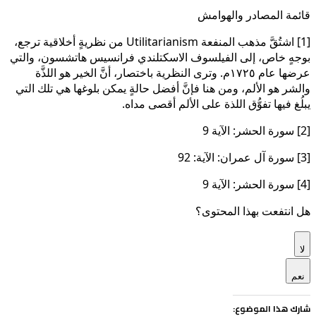
قائمة المصادر والهوامش
[1] اشتُقَّ مذهب المنفعة Utilitarianism من نظريةٍ أخلاقية ترجع،
بوجهٍ خاص، إلى الفيلسوف الاسكتلندي فرانسيس هاتشسون، والتي
عرضها عام ١٧٢٥م. وترى النظرية باختصار، أنَّ الخير هو اللذَّة
والشر هو الألم، ومن هنا فإنَّ أفضل حالةٍ يمكن بلوغها هي تلك التي
يبلُغ فيها تفوُّق اللذة على الألم أقصى مداه.
[2] سورة الحشر: الآية 9
[3] سورة آل عمران: الآية: 92
[4] سورة الحشر: الآية 9
هل انتفعت بهذا المحتوى؟
لا
نعم
شارك هذا الموضوع: