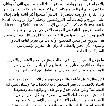
بالاحجام عن الزواج والإنجاب، فنجد مثلا الحاخام البريطاني “جوناثان
ساكس” يرى أن المجتمع كلما كان أكثر تدينا كلما كانت الأسرة أكبر،
وأن القارة الأوروبية تحتضر لأن الناس أصبحوا أكثر أنانية وأقل إقبالا
على الزواج والإنجاب، أما البروفيسور الإنجيلي” بول براونباك ” Paul
Brownback في كتابه “ترخيص الإنانية” Licensing Selfishness:
فانتقد الترويج للأنانية في المجتمع الأمريكي، ورأى أنها تحولت
لأيديولوجيا تطل برأسها في الثقافة ومن خلال وسائل الإعلام، معتبرا
هذا الترويج غير صحي للمجتمع، وأنه لابد من تعزيز ثقافة التعاون
والمودة، لأن الخير والعطاء قادران على تحرير الإنسان من
السلوكيات الخاطئة.
ما يجعل الناس أنانيين، في الغالب ينتج عن عدم الاهتمام بالآخرين
سواء بمعاناتهم، أو تأثير الأنانية عليهم، أي بإخراج الآخرين من
الاهتمام والاعتبار عند التصرف، والتغافل عن الاحساس بهم.
لكن يظل تقليل الأنانية والتصرف بنوع من الايثار خطوة نحو تغيير
الحياة للأفضل، بل تغير الشخص ذاته للأفضل، فـ”الإنسان ليس آلة
اقتصادية” ولكن هناك أخلاق وعواطف ودوافع دينية وضغوطا
اجتماعية تحرك سلوك الإنسان للتصرف بشكل معين، ولعل تلك
الأشياء تحد من الدوافع الأنانية في نفس الإنسان، وتلجم نهم
الاستغراق في الذات والتصرف بأنانية، وتشير دراسات أن هناك