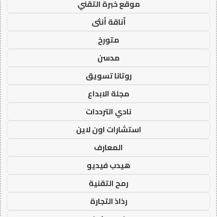
موقع خبرة التقني
أناقة أنثى
متورخ
مدسن
روتانا تسويق
مجلة الابداع
نادي الترددات
استشارات اون لاين
المعارف
هيدب فيديو
رمح التقنية
رذاذ التجارة