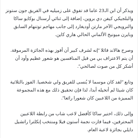
ويذكر أن ابن الـ23 عاما قد تفوق على زميليه في الفريق جون ستونز
والبلجيكي كيفن دي بروين، إضافة إلى ثنائي أرسنال بوكايو ساكا
والنرويجي الآخر مارتن أوديغارد إلى جانب مهاجم توتنهام السابق
وبايرن ميونيخ الألماني الحالي هاري كاين.
وصرح هالاند قائلا “إنه لشرف كبير أن أفوز بهذه الجائزة المرموقة.
أن يتم الاعتراف بي من قبل المنافسين هو شعور عظيم وأود أن
أشكر كل من صوت لصالحي”.
وتابع “لقد كان موسما لا يُنسى للفريق ولي شخصيا. الفوز بالثلاثية
كان شيئا لم أتخيله أبدا، لذا فإن تحقيق ذلك مع هذه المجموعة
المميزة من اللاعبين كان شعورا رائعا”.
وإلى ذلك، اختير ساكا كأفضل لاعب شاب من رابطة اللاعبين
المحترفين، فيما فازت نجمة أستون فيلا ومنتخب إنكلترا راتشيل
دايلي بجائزة لاعبة العام.