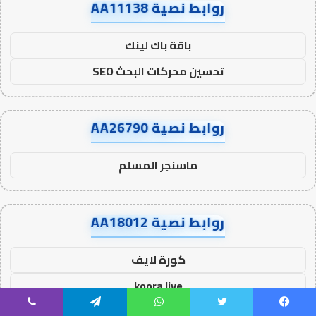
روابط نصية AA11138
باقة باك لينك
تحسين محركات البحث SEO
روابط نصية AA26790
ماسنجر المسلم
روابط نصية AA18012
كورة لايف
koora live
kora live
يسبوك
تويتر
واتساب
تيلقرام
ڤايبر