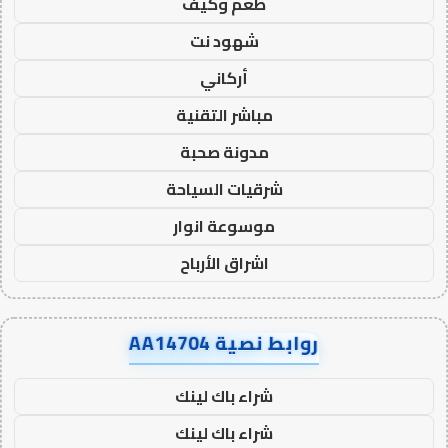
طعم وكيف
شهود نت
أركاني
مباشر التقنية
مدونة صحبة
شرقيات السياحة
موسوعة انوار
اشراق الأرباح
روابط نصية AA14704
شراء باك لينك
شراء باك لينك