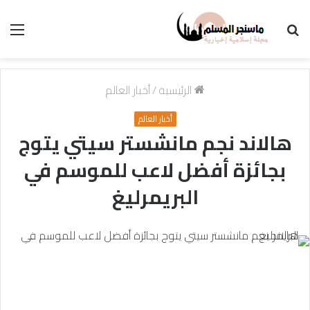
بحث
الق
عن
الرئيسية
/
أخبار العالم
أخبار العالم
هالاند نجم مانشستر سيتي يتوج
بجائزة أفضل لاعب للموسم في
البريمرليغ