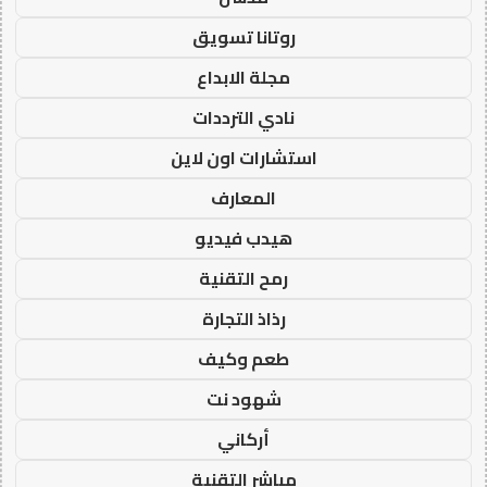
روتانا تسويق
مجلة الابداع
نادي الترددات
استشارات اون لاين
المعارف
هيدب فيديو
رمح التقنية
رذاذ التجارة
طعم وكيف
شهود نت
أركاني
مباشر التقنية