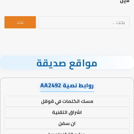
لاين
البحث
عن:
مواقع صديقة
روابط نصية AA2492
مسك الكلمات في قوقل
اشراق التقنية
ان سفن