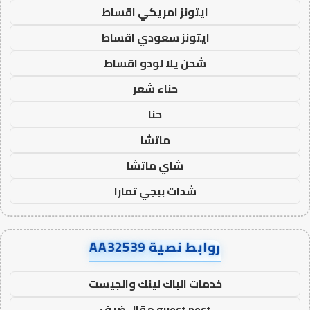
ايتونز امريكي اقساط
ايتونز سعودي اقساط
شحن يلا لودو اقساط
حناء شعر
حنا
ماتشا
شاي ماتشا
شدات ببجي تمارا
روابط نصية AA32539
خدمات الباك لينك والجيست
guest post مقال ضيف