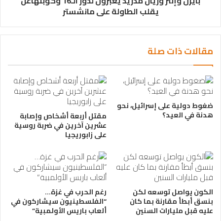
بايرن وإنتر وريال مدريد يعبرون لدور الـ16 وكوبنهاغن
يقلب الطاولة على مانشستر
مقالات ذات صلة
ضغوط دولية على إسرائيل، نحو
هدنة في العيد؟
مقتل أربعة أشخاص وإصابة
عشرين آخرين في ضربة روسية
على زابوريجيا
الكون يواصل توسعه لكن
رغم الحرب في غزة…
بنسق أبطأ مقارنة بما كان
“الفلسطينيون سيشاركون في
عليه قبل مليارات السنين
ألعاب باريس الأولمبية”