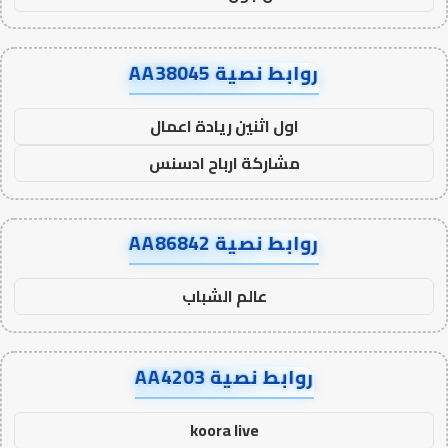
روابط نصية AA38045
اول اثنين ريادة اعمال
مشاركة ارباح ادسنس
روابط نصية AA86842
عالم الشباب
روابط نصية AA4203
koora live