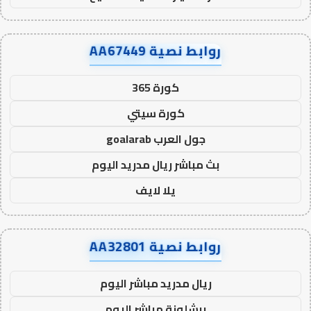
روابط نصية AA67449
كورة 365
كورة سيتي
جول العرب goalarab
بث مباشر ريال مدريد اليوم
يلا لايف
روابط نصية AA32801
ريال مدريد مباشر اليوم
برشلونة مباشر اليوم