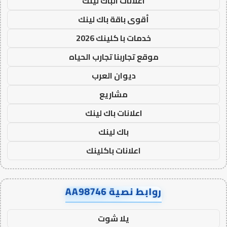
اعلانات الباك لينك
أقوى باقة باك لينك
خدمات با كلينك 2026
موقع تجاربنا تجارب الحياه
ديوان العرب
مشاريع
اعلانات باك لينك
باك لينك
اعلانات باكلينك
روابط نصية AA98746
يلا شوت