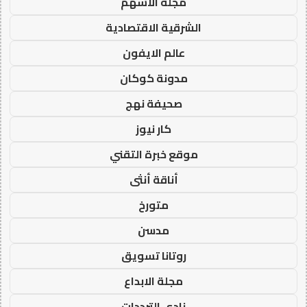
مجلة الاسهم
الشرقية الاقتصادية
عالم الايفون
مدونة كوكان
صحيفة نهج
كار نيوز
موقع خبرة التقني
أناقة أنثى
متورخ
مدسن
روتانا تسويق
مجلة الابداع
نادي الترددات