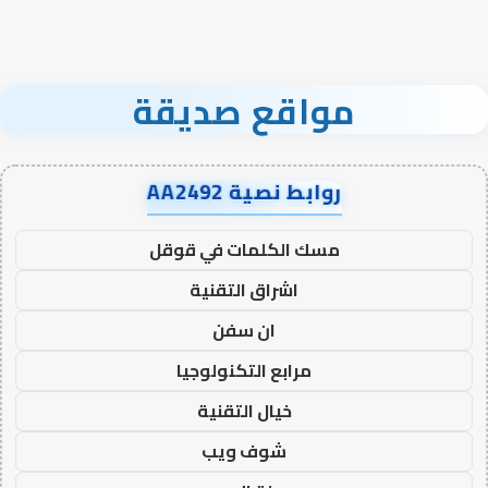
مواقع صديقة
روابط نصية AA2492
مسك الكلمات في قوقل
اشراق التقنية
ان سفن
مرابع التكنولوجيا
خيال التقنية
شوف ويب