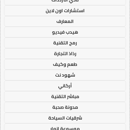
استشارات اون لاين
المعارف
هيدب فيديو
رمح التقنية
رذاذ التجارة
طعم وكيف
شهود نت
أركاني
مباشر التقنية
مدونة صحبة
شرقيات السياحة
موسوعة انوار