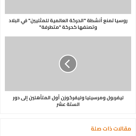
روسيا تمنع أنشطة "الحركة العالمية للمثليين" في البلاد
وتصنفها كحركة "متطرفة"
ليفربول ومرسيليا وليفركوزن أول المتأهلين إلى دور
الستة عشر
مقالات ذات صلة