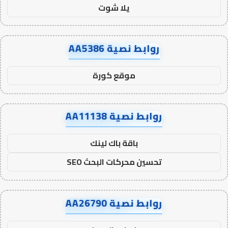
يلا شوت
روابط نصية AA5386
موقع كورة
روابط نصية AA11138
باقة باك لينك
تحسين محركات البحث SEO
روابط نصية AA26790