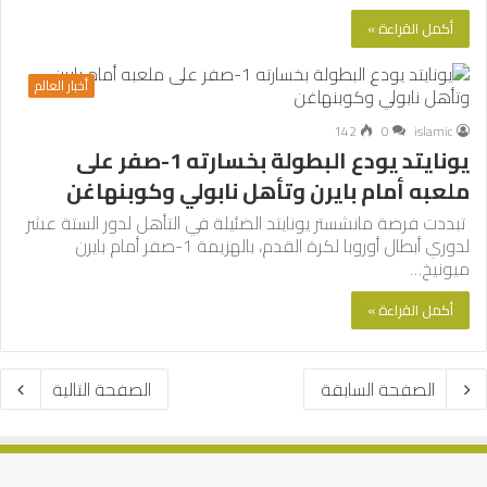
أكمل القراءة »
أخبار العالم
142
0
islamic
يونايتد يودع البطولة بخسارته 1-صفر على
ملعبه أمام بايرن وتأهل نابولي وكوبنهاغن
تبددت فرصة مانشستر يونايتد الضئيلة في التأهل لدور الستة عشر
لدوري أبطال أوروبا لكرة القدم، بالهزيمة 1-صفر أمام بايرن
ميونيخ…
أكمل القراءة »
الصفحة السابقة
الصفحة التالية