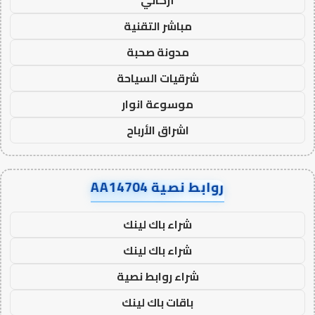
أركاني
مباشر التقنية
مدونة صحبة
شرقيات السياحة
موسوعة انوار
اشراق الأرباح
روابط نصية AA14704
شراء باك لينك
شراء باك لينك
شراء روابط نصية
باقات باك لينك