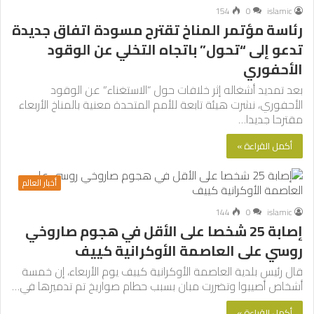
154
0
islamic
رئاسة مؤتمر المناخ تقترح مسودة اتفاق جديدة
تدعو إلى “تحول” باتجاه التخلي عن الوقود
الأحفوري
بعد تمديد أشغاله إثر خلافات حول “الاستغناء” عن الوقود
الأحفوري، نشرت هيئة تابعة للأمم المتحدة معنية بالمناخ الأربعاء
مقترحا جديدا…
أكمل القراءة »
أخبار العالم
144
0
islamic
إصابة 25 شخصا على الأقل في هجوم صاروخي
روسي على العاصمة الأوكرانية كييف
قال رئيس بلدية العاصمة الأوكرانية كييف يوم الأربعاء، إن خمسة
أشخاص أصيبوا وتضررت مبان بسبب حطام صواريخ تم تدميرها في…
أكمل القراءة »