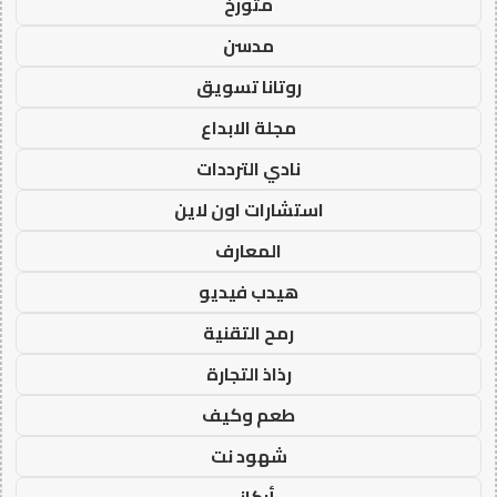
متورخ
مدسن
روتانا تسويق
مجلة الابداع
نادي الترددات
استشارات اون لاين
المعارف
هيدب فيديو
رمح التقنية
رذاذ التجارة
طعم وكيف
شهود نت