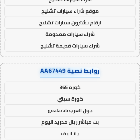
موقع شراء سيارات تشليح
ارقام يشترون سيارات تشليح
شراء سيارات مصدومة
شراء سيارات قديمة تشليح
روابط نصية AA67449
كورة 365
كورة سيتي
جول العرب goalarab
بث مباشر ريال مدريد اليوم
يلا لايف