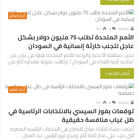
أخبار العالم
147
0
islamic
الأمم المتحدة تطلب 75 مليون دولار بشكل
عاجل لتجنب كارثة إنسانية في السودان
حذرت منظمة الأغذية والزراعة للأمم المتحدة (فاو) في بيان، من
“تصاعد أزمة الغذاء في السودان”، وطلبت تمويلا مقداره أكثر من…
أكمل القراءة »
أخبار العالم
157
0
islamic
توقعات بفوز السيسي بالانتخابات الرئاسية في
ظل غياب منافسة حقيقية
أغلقت مساء الثلاثاء مراكز الاقتراع في الانتخابات الرئاسية المصرية
التي جرت على مدار ثلاثة أيام، ويبدو فوز الرئيس عبد الفتاح…