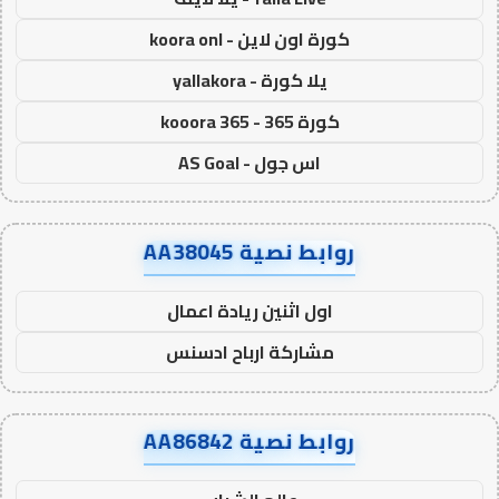
كورة اون لاين - koora onl
يلا كورة - yallakora
كورة 365 - kooora 365
اس جول - AS Goal
روابط نصية AA38045
اول اثنين ريادة اعمال
مشاركة ارباح ادسنس
روابط نصية AA86842