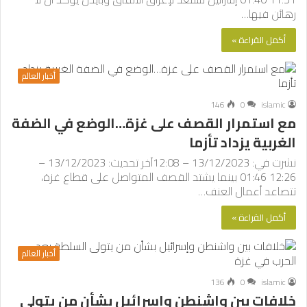
رهائن فيها…
أكمل القراءة »
أخبار العالم
146
0
islamic
مع استمرار القصف على غزة…الوضع في الضفة
الغربية يزداد تأزما
نشرت في: 13/12/2023 – 12:08آخر تحديث: 13/12/2023 –
12:26 01:46 بينما يشتد القصف المتواصل على قطاع غزة،
تتصاعد أعمال العنف…
أكمل القراءة »
أخبار العالم
136
0
islamic
خلافات بين واشنطن وإسرائيل بشأن من يتولى