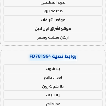
ضوء التعليمي
صحيفة برق
موقع اشراقات
موقع اشراق اون لاين
اركان سياحة وسفر
روابط نصية FD781964
يلا شوت
yalla shoot
يلا شوت زون
يلا لايف
yalla live