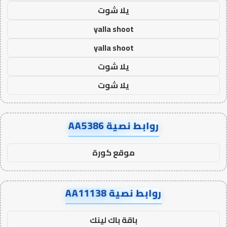
يلا شوت
yalla shoot
yalla shoot
يلا شوت
يلا شوت
روابط نصية AA5386
موقع كورة
روابط نصية AA11138
باقة باك لينك