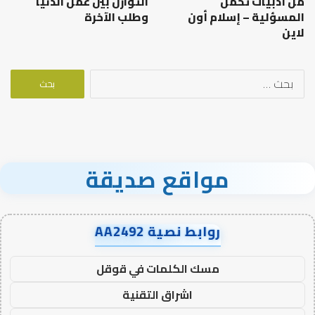
من أدبيات تحمل
التوازن بين عمل الدنيا
المسؤلية – إسلام أون
وطلب الآخرة
لاين
البحث
عن:
مواقع صديقة
روابط نصية AA2492
مسك الكلمات في قوقل
اشراق التقنية