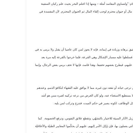
“ولتساوي المفاسد أمثلة – ومنها إذا ‌اغتلم ‌البحر بحيث علم ركبان السفينة
 مال أو حيوان محترم لوجب إلقاء المال ثم الحيوان المحترم. لأن المفسدة في
 برهانه وزيادة في إيمانه، فإنه لا يجوز لمن كان عاصيا أن يقتل ولا يرمى به في
، فسلطوا عليه مسبار الإشكال وهي القرعة، فلما خرجوا بالقرعة إليه مرة بعد
 عليهم، فيطرح بعضهم تخفيفا. وهذا فاسد، فإنها لا تخف برمي بعض الرجال، وإنما
جى حياته أو نفعه دون غيره، مما لا يوافق عليه الفقهاء لتكافؤ الذمم، وعندهم
لا يستطيع الاستغناء عنه، ولو كان الغرض من نزعه تركيبه لغيره ممن هو أشد
ل كل الوظائف، لكونه يصير في حكم الميت، فتنزع وتركب لمن يليه.
ل الآثار السيئة للاختيار بالتشهّي، وتقطع علائق النفوس، وترفع الخصومة، كما
ملون بها، فإن وُكِل الأمر إليهم، عليهم أن يحكّموا المعايير الطبيّة والأخلاقيّة