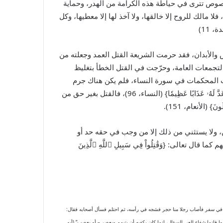
النصوص تترى في حياطة هذه الكرامة من الهدر، وحماية
ا مالك للروح إلا خالقها، ولا آخذ لها إلا معطيها، وكل
 11)
والأبدان، فقد حرمت الشريعة القتل العمد وجعلته من
لتجمعات العامة، وحرّجت في القتل الخطأ بتغليظ
يات المحكمات في سورة النساء، فلم يكن هناك جرم
أعظم بعد الشرك بالله تعالى من قتل النفس بغير حق: {وَمَن ‌يَقۡتُلۡ مُؤۡمِنٗا مُّتَعَمِّدٗا فَجَزَآؤُهُۥ جَهَنَّمُ خَٰلِدٗا فِيهَا وَغَضِبَ ٱللَّهُ عَلَيۡهِ وَلَعَنَهُۥ وَأَعَدَّ لَهُۥ عَذَابًا عَظِيمٗا} (النساء، 96)، فالقتل بغير حق من
} (الأنعام، 151).
ن، ولا يستثني من ذلك إلا من وجب في حقه حد أو
لى: {وَقَٰتِلُواْ فِي سَبِيلِ ٱللَّهِ ٱلَّذِينَ
ا في سفر فأصاب رجلا منا حجر فشجه في رأسه، ثم احتلم فسأل أصحابه فقال:
وا فإنما شفاء العي السؤال، إنما كان يكفيه أن يتيمم ويعصر – أو يعصب” (أبو