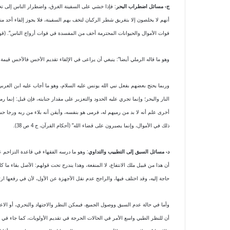
ج- مسائل اضطراب البحر
: فإذا خشي على السفينة الغرق، واضطرار الناس إلى تخفيف
أنهم لا يخلصون إلا بتغريق شطر الركبان لتخف بهم السفينة، فلا يجوز إلقاء أحد 
فوات الأموال والحيوانات المحترمة أخف من المفسدة في فوات أرواح الناس”. (قواعد الأح
وهو ما قاله الرملي أيضا”: ينبغي أن يراعى في الإلقاء تقديم الأخس فالأخس قيمة من الم
وربما يحتج بعضهم بفعل نبي الله يونس عليه السلام، وهو ما أجاب عليه ابن العربي
النار والبحر؛ وإنما تجري عليه الحدود والتعزير على مقدار جنايته، فإن قيل: إنم
أخرى علم أنه لا بد من رميهم له، فرمى هو بنفسه، وأيقن أنه بلاء من ربه ورجا ح
ذلك في الأموال، وإنما يصبرون على قضاء الله” (أحكام القرآن، ج 4 ص 38).
د- مسائل السبق إلى التطبيب والتداوي
: وهو ما درسه الفقهاء في قاعدة التزاحم ع
أن هذا من قبيل ملك الانتفاع، لا المنفعة، وهذا يندرج تحت قولهم: الأصل بقاء ما
حاجة إليه، وقد اختلف فيها، والراجح عدم نقل الأجهزة عن الأول، لأن في رفعها ا
وأما في حالة عدم السبق ووصول الجميع، فيمكن النظر والاجتهاد والتحري، أو الاعتم
أن للنظر الطبي واسع الأمر في الحالات الحرجة في تقديم الأولويات، كما جاء في فتوى