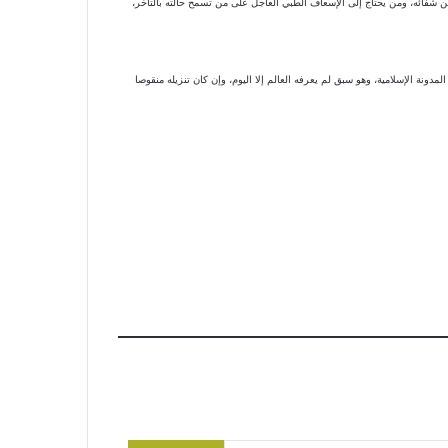
سًا من شفائه، ومن يحتاج إلى الإسعاف الطبي العاجل على من تسمح حالته بالتأخر،
دونة الإسلامية، وهو سبق لم يعرفه العالم إلا اليوم، وإن كان تنزيله منقوصا