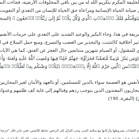
 الخليفة المكرم بتكريم الله له من بين باقي المخلوقات الأرضية، فجاءت 
يانة الحياة الإنسانية ومراعاة حق الحياة للإنسان من التعدي أو التفويت، فل
مَّلَكُ ٱلۡمَوۡتِ ٱلَّذِي وُكِّلَ بِكُمۡ ثُمَّ إِلَىٰ رَبِّكُمۡ تُرۡجَعُونَ ﴾ (السجدة،
يفة في هذا، وجاء النكير والوعيد الشديد على التعدي على حرمات الأنفس 
ير أخلاقية كالتثبت، والتحذير من الغضب والتسرع، ومنع حمل السلاح في ا
ي للمقتول، أو الصيام شهرين متتابعين حال العجز عن العتق، كما هي الآ
ٱلَّتِي حَرَّمَ ٱللَّهُ إِلَّا بِٱلۡحَقِّۚ ذَٰلِكُمۡ ‌وَصَّىٰكُم بِهِۦ لَعَلَّكُمۡ تَعۡقِلُونَ
نفس هو العصمة سواء بالدين للمسلمين، أو بالعهد والأمان لغير المحاربي
 المعتدون الذين يتوجب ردهم وقتالهم إلى غاية كف ظلمهم وعدوانهم كما قال تعا
} (البقرة، 190)
 العبادات بشروطها وأركانها مع سلامة البدن، وجب التنزّل إلى الرخص حياطة للأنفس، فعن جابر قال: “خرجن
غتسل فمات، فلما قدمنا على النبي صلى الله عليه وسلم أخبر بذلك فقال: «قتلوه قتلهم الله ألا سألوا إذ لم يعلم