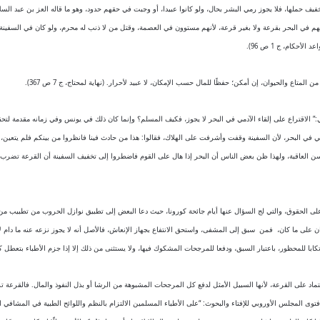
 حملها، فلا يجوز رمي البشر بحال، ولو كانوا عبيدا، أو وجبت في حقهم حدود، وهو ما قاله العز بن عبد السلام: 
منهم في البحر بقرعة ولا بغير قرعة، لأنهم مستوون في العصمة، وقتل من لا ذنب له محرم، ولو كان في السفينة
كام، ج 1 ص 96).
تاع والحيوان، إن أمكن؛ حفظًا للمال حسب الإمكان، لا عبيد لأحرار. (نهاية لمحتاج، ج 7 ص 367).
:” الاقتراع على إلقاء الآدمي في البحر لا يجوز، فكيف المسلم؟ وإنما كان ذلك في يونس وفي زمانه مقدمة لتحقيق
ا رمي في البحر، لأن السفينة وقفت وأشرفت على الهلاك، فقالوا: هذا من حادث فينا فانظروا من بينكم فلم يتعين
سن العاقبة، ولهذا ظن بعض الناس أن البحر إذا هال على القوم ‌فاضطروا ‌إلى ‌تخفيف ‌السفينة أن القرعة تضرب
لى الحقوق، والتي لج السؤال عنها أيام جائحة كورونا، حيث دعا البعض إلى تطبيق نوازل الحروب من تطبيب من تر
 كان على ما كان، فمن سبق إلى المشفى، واستحق الانتفاع بجهاز الإنعاش، فالأصل أنه لا يجوز نزعه عنه ما دام 
رتكابا للمحظور، باعتبار السبق، ودفعا للمرجحات المشكوك فيها، ولا يستثنى من ذلك إلا إذا جزم الأطباء بتعط
اد على القرعة، لأنها السبيل الأمثل لدفع كل المرجحات المشبوهة من الرشا أو بذل النفوذ والمال. فالقرعة تزي
 المجلس الأوروبي للإفتاء والبحوث: “على الأطباء المسلمين الالتزام بالنظم واللوائح الطبية في المشافي التي يع