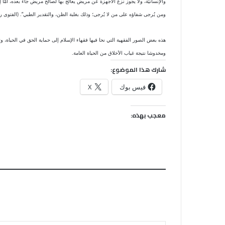
والإنسانيّة، ولا يجوز نزع الأجهزة عن مريض يعالج بها لصالح مريض جاء بعده، أمّا إ
ومن يُرجى شفاؤه على من لا يُرجى؛ وذلك بغلبة الظن، والتقدير الطبي”. (الفتوى رقم 0/18
هذه بعض الصور الفقهية التي نحا فيها فقهاء الإسلام إلى حماية الحق في الحياة، و
ومخدوشا نتيجة غياب الأخلاق من الحياة العامة.
شارك هذا الموضوع:
فيس بوك
X
معجب بهذه:
كتابة بريدك الإلكتروني...