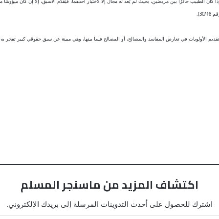
ذا كان الطبيب حائرًا بين مريضين، بحيث لم يَعد له مجال إلا لاختيار أحدهما، فيُقدّم الأسبق، إلّا إن كان ميؤو
3).
تقديم الأولويات في تعارض المفاسد والمصالح، أو المصالح فيما بينها، وهي مبينة عن سبق حقوقي كبير تفخر به الم
اكتشاف المزيد من ماسنجر المسلم
اشترك للحصول على أحدث التدوينات المرسلة إلى بريدك الإلكتروني.