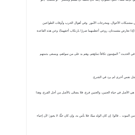
 في مشتبكات الأحوال، ومحرجات الأمور وفي أهوال الحرب وأوقات الطواعين
: (إذا تعارض مفسدتان، روعي أعظمهما ضررًا بارتكاب أخفهما)، وعن هذه القاعدة
 في الحديث ” المؤمنون ‌تكافأ ‌دماؤهم، وهم يد على من سواهم، ويسعى بذمتهم
س بقتل نفس أخرى لم يرد في الشرع.
مّ هي الأصل في حياة الجنين، والجنين فرع، فلا يضحّى بالأصل من أجل الفرع، وهذا
ت .. قالوا: إن كان الولد ميتًا، فلا بأس به، وإن كان حيًّا، لا يجوز؛ لأن إحياء