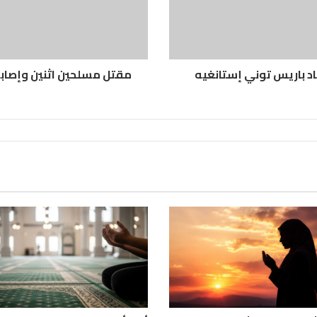
اد باريس توني إستانغيه
مقتل مسلحين اثنين وإصاب