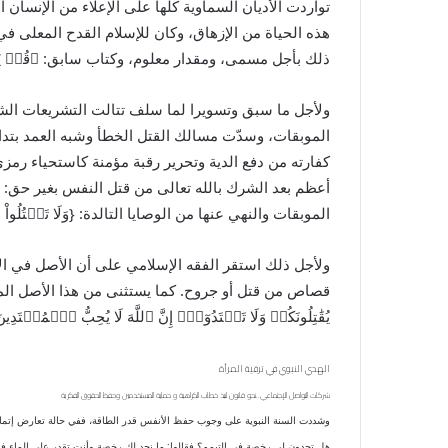
تواردت الأديان السماوية كلها على الإعلاء من الإنسان
هذه الحياة من الإزهاق، وكان للإسلام القدح المعلى في ص
ذلك بأجل مسمى، ومقدار معلوم، وكتاب سابق: ﴿قُلۡ ‌يَتَوَفَّىٰكُم 
ولأجل ما سبق وتسويرا لما سلف تتالت التشريعات الشر
الموبقات، وسدّت مسالك القتل الخطأ وشبه العمد بتداب
كفارته من دفع الدية وتحرير رقبة مؤمنة كاستحياء رمز
الموبقات والنهي عنها من الوصايا التالدة: {وَلَا تَقۡتُلُواْ ٱلنَّفۡسَ 
ولأجل ذلك استقر الفقه الإسلامي على أن الأصل في الأ
قصاص من قتل أو جروح. كما يستثنى من هذا الأصل المحاربون
‌يُقَٰتِلُونَكُمۡ وَلَا تَعۡتَدُوٓاْۚ إِنَّ ٱللَّهَ لَا يُحِبُّ ٱلۡمُعۡتَدِينَ
الهدي النبوي في ترقية المرأة
شركات التواصل الإجتماعي..نحو قانون لنبذ خطاب الكراهية و حماية المستخدمين وحفظ الحقوق الفكرية
وشددت السنة النبوية على وجوب حفظ الأنفس قدر الطاقة، ففي حالة تعارض إتمام
هل تجدون ‌لي ‌رخصة ‌في ‌التيمم؟ فقالوا: ما نجد لك رخصة وأنت تقدر على الماء فا