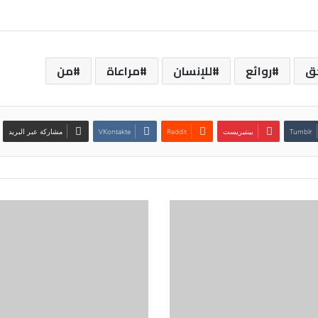
ق
روائع
للإنسان
مراعاة
من
بينتيريست
مشاركة عبر البريد