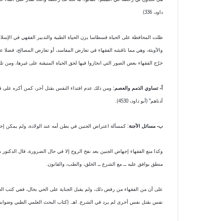
داود، 336)
ظلت المحافظة على الحياة قسطاسا يزن الحياة الطبية والتدبير الفقهي في الإسل
والأوبئة، وهي مما ناقشه الفقهاء في تعارض المفاسد، أو تعارض المصالح، فضلا عن
خرّج الفقهاء بعض الصور التي انحازوا فيها لحق الحياة المتيقنة على غيرها، ومن تلك
أ- تساوي الذمم والعصم:
ومن ذلك عدم افتداء النفس بقتل آخر، كمن أكره على قتل
أدناهم” (أبو داود، 4530).
ب- مسائل الأجنة
: كمسألة اعتراض الجنين في بطن أمه عند الولادة، ولم يمكن إخرا
وكذا منع الفقهاء إجهاض الجنين بعد نفخ الروح إلا في حال الضرورة، قال الدكتور م
منطق يوافق عليه ــ مع الشرع ــ الخلق، والطب، والقانون.
على أن من الفقهاء من رفض ذلك، ولم يقبل الجناية على الحي بحال، ففي كتب الحنفية (
نفس بقتل نفس أخرى لم يرد في الشرع. اهـ. (كتاب البحث العلمي الطبي وضوابطه 