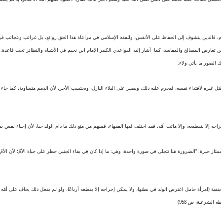
ام، فالدين يتشوف إلى الحفاظ على الأنفس، وللفقه الإسلامي في مراعاة هذا الحق روائع، بل غرائب وعجائب
 تعارض المصالح والمفاسد، كما أشار إليه القواعدي الكبير الإمام ابن نجيم في الأشباه والنظائر تحت قاعدة
 الصور ما يأتي ولاء:
 غيره لافتداء نفسه، فيحرم عليه ذلك، ويصبر على البلاء النازل، ويحتسب الأجر، لأن الذمم متساوية، كما جاء
جه إلا بتقطيعه، وإلا ماتت أمّه، فقد اختلف فيها الفقهاء، فمنهم من منع ذلك ما دام الولد حيا، لأن إحياء نف
متاز حيزة: “الضرورة هنا تتجلى في صورة واحدة، وهي: ما إذا كان في بقاء الجنين خطر على حياة الأمّ؛ لأن الأ
امرأة حامل اعترض الولد في بطنها، ولا يمكن إخراجه إلا بقطعه أرباعًا، ولو لم يفعل ذلك يخاف على أمّه من المو
الشرعية، ص 958)