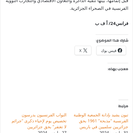
قبل إتمامها، بينها تنقية الذاكرة والتعاون الاقتصادي والتجارب النووية
الفرنسية في الصحراء الجزائرية.
فرانس
24
/ أ ف ب
شارك هذا الموضوع:
فيس بوك
X
معجب بهذه:
مرتبط
تبون يشيد بإدانة الجمعية الوطنية
النواب الفرنسيون يدرسون
الفرنسية “مذبحة” 1961 بحق
تخصيص يوم لإحياء ذكرى “جرائم
جزائريين سلميين في باريس
لا تغتفر” بحق جزائريين
31 مارس، 2024
27 مارس، 2024