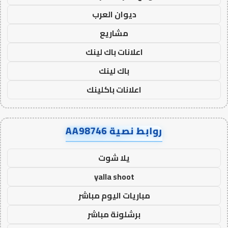
ديوان العرب
مشاريع
اعلانات باك لينك
باك لينك
اعلانات باكلينك
روابط نصية AA98746
يلا شوت
yalla shoot
مباريات اليوم مباشر
برشلونة مباشر