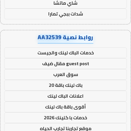
شاي ماتشا
شدات ببجي تمارا
روابط نصية AA32539
خدمات الباك لينك والجيست
guest post مقال ضيف
سوق العرب
باك لينك باقة 20
اعلانات الباك لينك
أقوى باقة باك لينك
خدمات با كلينك 2026
موقع تجاربنا تجارب الحياه