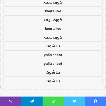
كورة لايف
koora live
كورة لايف
koora live
كورة لايف
يلا شوت
yalla shoot
yalla shoot
يلا شوت
يلا شوت
روابط نصية AA5386
يسبوك
تويتر
واتساب
تيلقرام
ڤايبر