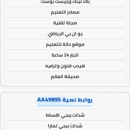
باك لينك وجيست بوست
مصادر التعليم
مجلة تقنية
يو ان بي الرياضي
موقع حالة للتعليم
اخبار 24 ساعة
هيدب فنون وترفيه
صحيفة العالم
روابط نصية AA49895
شدات ببجي اقساط
شدات ببجي تمارا