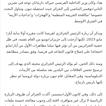
هذا، وكان وزير الداخلية الفرنسي جيرالد دارمانان توجه في تشرين
الثاني/نوفمبر الماضي إلى الجزائر حيث استقبله تبون. وتناول البحث
خصوصا “مكافحة الجريمة المنظمة” و”الهجرات” و”تداعيات الأزمة”
في الشرق الاوسط.
ويذكر أن زيارة الرئيس الجزائري لفرنسا كانت مقررة أولا بداية أيار/
مايو 2023، لكنها أرجئت إلى حزيران/يونيو من العام نفسه، في ظل
خشية الجزائريين من أن تؤثر فيها سلبا مظاهرات الأول من أيار/مايو
احتجاجا على إصلاح قانون التقاعد في فرنسا، وفق مصادر متطابقة.
ومنذ ذلك الحين، لم يؤكد الرئيس الجزائري مجيئه الذي يهدف إلى
ترسيخ تحسن العلاقات بين البلدين بعد سلسلة من الأزمات
الدبلوماسية. وفي المقابل، قام تبون بزيارة دولة لروسيا لم تنظر
إليها باريس بارتياح.
إلى ذلك، وفي كانون الأول/ديسمبر، أكدت الجزائر أن ظروف الزيارة
الرئاسية لا تزال غير متوافرة، لافتة إلى وجوب معالجة خمسة ملفات