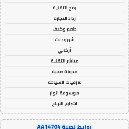
رمح التقنية
رذاذ التجارة
طعم وكيف
شهود نت
أركاني
مباشر التقنية
مدونة صحبة
شرقيات السياحة
موسوعة انوار
اشراق الأرباح
روابط نصية AA14704