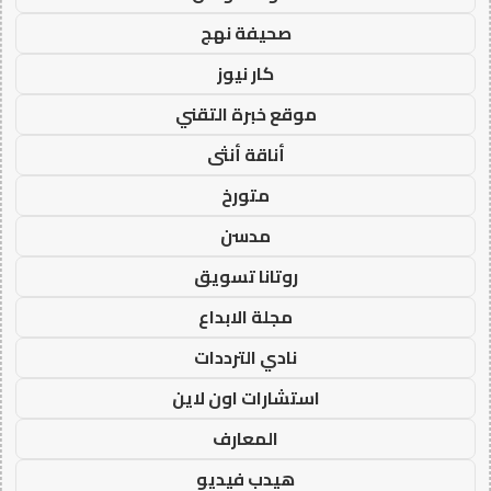
صحيفة نهج
كار نيوز
موقع خبرة التقني
أناقة أنثى
متورخ
مدسن
روتانا تسويق
مجلة الابداع
نادي الترددات
استشارات اون لاين
المعارف
هيدب فيديو