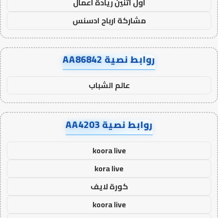
اول اثنين ريادة اعمال
مشاركة ارباح ادسنس
روابط نصية AA86842
عالم الشباب
روابط نصية AA4203
koora live
kora live
كورة لايف
koora live