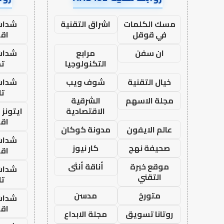
مسك الكلمات
اشراق التقنية
شدات
في قوقل
اق
ان سفن
مرابع
شدات
التكنولوجيا
تم
خيال التقنية
شوف ويب
شدات
تا
مجلة الاسهم
الشرقية
الاقتصادية
ايتونز
اق
عالم الايفون
مدونة كوكان
شدات
صحيفة نهج
كار نيوز
اق
موقع خبرة
أناقة أنثى
شدات
التقني
تا
متورخ
مدسن
شدات
اق
روتانا تسويق
مجلة الابداع