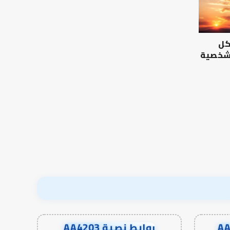
الرصيد
التوازن
التربوي
بين
والطفولة
عمل
المبكرة
الدنيا
كل
..
وطلب
كيف
الآخرة
 شخصية
نترجم
الرصيد التربوي والطفولة
خبرات
المبكرة .. كيف نترجم خبرات ما
التوازن بين عمل الدن
ما
قبل المدرسة إلى نجاح؟
الآخرة
قبل
المدرسة
إلى
نجاح؟
روابط نصية AA4203