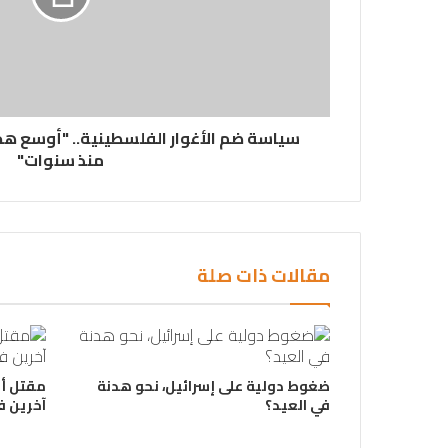
سياسة ضم الأغوار الفلسطينية.. "أوسع هج
منذ سنوات"
مقالات ذات صلة
ضغوط دولية على إسرائيل، نحو هدنة
مقتل أ
في العيد؟
آخرين ف