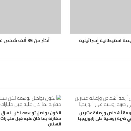
مة استيطانية إسرائيلية
أكثر من 35 ألف شخص فروا من العاصمة الهايتية خلال شهر مارس
ربعة أشخاص وإصابة عشرين
الكون يواصل توسعه لكن بنسق أ
ي ضربة روسية على زابوريجيا
مقارنة بما كان عليه قبل مليارات
السنين