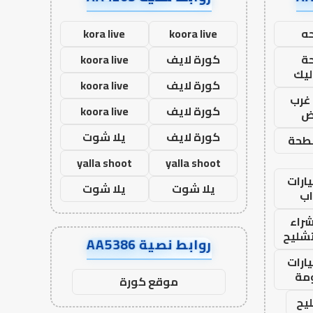
ه
koora live
kora live
ة
كورة لايف
koora live
ليك
كورة لايف
koora live
غرب
كورة لايف
koora live
اض
كورة لايف
يلا شوت
طحة
yalla shoot
yalla shoot
ارات
يلا شوت
يلا شوت
ب
راء
تشليح
روابط نصية AA5386
ارات
مة
موقع كورة
يح