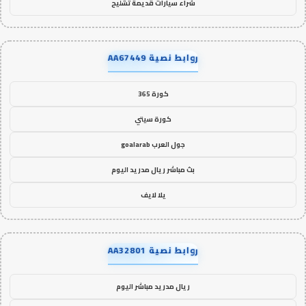
شراء سيارات قديمة تشليح
روابط نصية AA67449
كورة 365
كورة سيتي
جول العرب goalarab
بث مباشر ريال مدريد اليوم
يلا لايف
روابط نصية AA32801
ريال مدريد مباشر اليوم