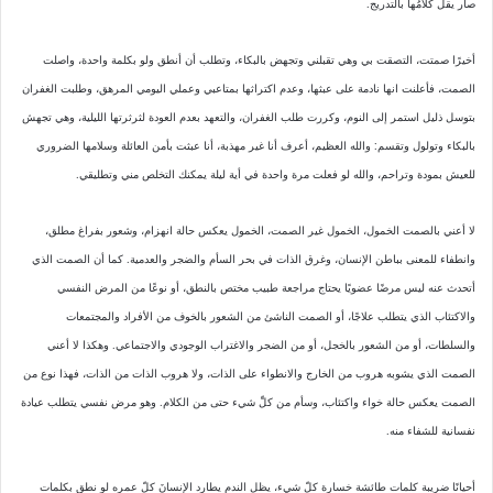
صار يقل كلامُها بالتدريج.
أخيرًا صمتت، التصقت بي وهي تقبلني وتجهض بالبكاء، وتطلب أن أنطق ولو بكلمة واحدة، واصلت
الصمت، فأعلنت انها نادمة على عبثها، وعدم اكتراثها بمتاعبي وعملي اليومي المرهق، وطلبت الغفران
بتوسل ذليل استمر إلى النوم، وكررت طلب الغفران، والتعهد بعدم العودة لثرثرتها الليلية، وهي تجهش
بالبكاء وتولول وتقسم: والله العظيم، أعرف أنا غير مهذبة، أنا عبثت بأمن العائلة وسلامها الضروري
للعيش بمودة وتراحم، والله لو فعلت مرة واحدة في أية ليلة يمكنك التخلص مني وتطليقي.
لا أعني بالصمت الخمول، الخمول غير الصمت، الخمول يعكس حالة انهزام، وشعور بفراغ مطلق،
وانطفاء للمعنى بباطن الإنسان، ‏وغرق الذات في بحر السأم والضجر والعدمية. كما أن الصمت الذي
أتحدث عنه ليس مرضًا عضويًا يحتاج مراجعة طبيب مختص بالنطق، أو نوعًا من المرض النفسي
والاكتئاب الذي يتطلب علاجًا، أو الصمت الناشئ من الشعور بالخوف من الأفراد والمجتمعات
والسلطات، أو من الشعور بالخجل، أو من الضجر والاغتراب الوجودي والاجتماعي. وهكذا لا أعني
الصمت الذي يشوبه هروب من الخارج والانطواء على الذات، ولا هروب الذات من الذات، فهذا نوع من
الصمت يعكس حالة خواء واكتئاب، وسأم من كلِّ شيء حتى من الكلام. وهو مرض نفسي يتطلب عيادة
نفسانية للشفاء منه.
أحيانًا ضريبة كلمات طائشة خسارة كلّ شيء، يظل الندم يطارد الإنسانَ كلّ عمره لو نطق بكلمات