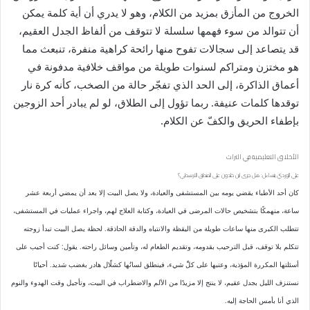
الخروج من المأزق بمزيد من الكلام، وهو لا يدري أن أية كلمة يمكن
أن تتوالد من سوء فهمها سلسلة لا تتوقف من ألفاظ الجدل العقيم،
قد يتصاعد إلى سجالات تفوح منها رائحة كراهية منفرة، تنبعث مما
هو مختزن ومتراكم لسنوات طويلة من مواقف خلافية مدفونة في
أعماق الذاكرة، إلى الحد الذي تفجّر حالة من الصخب، كأنه كرة نار
توقدها كلمات عنيفة. ربما تؤول إلى الطلاق، لو لم يبادر أحد الزوجين
بإطفاء الحريق والكفّ عن الكلام.
الأخلاق التعليمية في التراث
علي الوردي يتساءل: هل جرى ابن خلدون على المنطق الأرسطي؟
كان أحد الأطباء يقضي يومه بين المستشفى والعيادة، ولا يصل البيت إلا بعد أن يمضي أربعة عشر
ساعة، منهمكًا بتشخيص حالات المرضى في العيادة، وكتابة العلاج لهم، واجراء عمليات في المستشفى،
تتطلب الكبرى منها ساعات طويلة من اليقظة والانتباه والدقة الحاذقة. لحظة يصل البيت تبدأ زوجته
تتكلم بلا توقف، قبل الترحيب بقدومه، وتقديم الطعام له، وتأمين وسائل راحته. يقول: كنت أجيب على
أسئلتها المكررة المؤذية، وعتبها على كلِّ شيء، فينطلق لسانُها كشلّال هادر بغضب شديد. أحيانًا
نستنزف الليل بجدل عقيم، لا ينتج إلا مزيدًا من الألم والاضطراب في البيت، وتأجيل وقت الهدوء والنوم
الذي أنا بأمس الحاجة إليه.