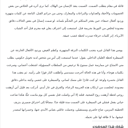
قاتلة في مقام يتطلب الصمت. الصمت ينقذ الإنسان من الهلاك، كما نرى أثره في الخلاص من بعض
الخصومات والأحقاد والعداوات والنزاعات والمعارك، وحتى من جرائم القتل، الناتجة عن كلمات متهورة
وردود أفعال حمقاء، حين يعجز المتكلم عن التحكّم بلسانه. لو صمت إنسانٌ في بعض الحالات دقائق
معدودة لتخلص من التورط بجريمة قتل. استمعت إلى اعتراف يعلن فيه مجرم قتل أحد الشباب
الأبرياء، إثر كلمات خرقاء صدرت لحظة غضب عنيفة.
يوصي هذا القاتل غيره بتجنب الكلمات النزقة المتهورة، وكظم الغيض، وردود الأفعال الخارجة عن
السيطرة لحظة الغليان الداخلي. ‏يقول: عندما استمعت إلى أمرٍ من شخص لديه تخويل حكومي، يطلب
مني الامتناع عن ممارسة عمل ممنوع بلا ترخيص من السلطات المسؤولة، اشتعلت أعصابي، وصرخت
بكلمات هوجاء، وأنا في هذه الحالة أخرجت مسدسي وأطلقت النار فورًا على رأسه. ثم يعقب هذا
القاتل بحسرة ولوعة: لو كنت قادرًا على مسك لساني، والسيطرة على غضبي وكبته بداخلي دقائق
معدودة، لتخلصت من ارتكاب هذه الجريمة الرعناء، والغرق في عار أبدي. أدركت بعد قليل أني أزهقت
روحي لحظة أزهقت روح الضحية، قتلته إلا أني واصلت قتل نفسي كل يوم مادمت حيًّا، هكذا ضاعت
حياتي بفعل فشلي في السيطرة على الصمت مدة قليلة جدًا. مضافًا إلى احتراق ضميري بنزيف
الخطيئة المزمن، ضاع حاضري ومستقبلي، وتحملت عائلتي بغيابي الأبدي عنها، وخسرانها لمصدر
عيشها، ما لا طاقة لها على تحمله.
شارك هذا الموضوع: