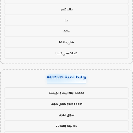
حناء شعر
حنا
ماتشا
شاي ماتشا
شدات ببجي تمارا
روابط نصية AA32539
خدمات الباك لينك والجيست
guest post مقال ضيف
سوق العرب
باك لينك باقة 20