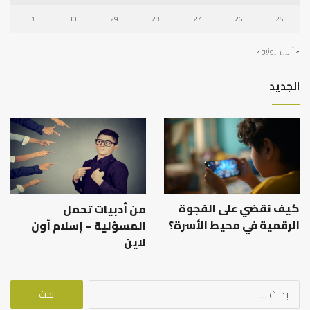
31
30
29
28
27
26
25
« أبريل
يونيو »
الجديد
كيف نقضي على الفجوة
من أدبيات تحمل
الرقمية في محيط الأسرة؟
المسؤلية – إسلام أون
لاين
البحث
عن: