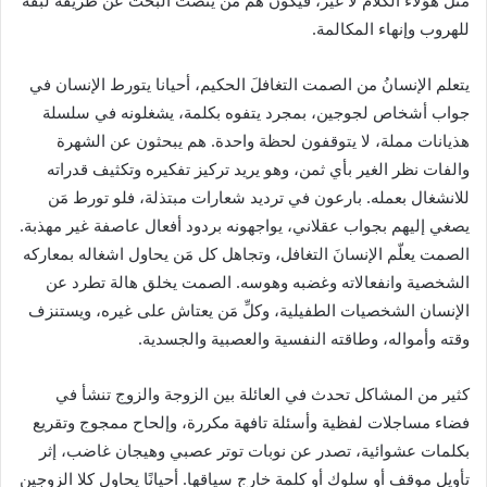
للهروب وإنهاء المكالمة.
يتعلم الإنسانُ من الصمت التغافلَ الحكيم، أحيانا يتورط الإنسان في
جواب أشخاص لجوجين، بمجرد يتفوه بكلمة، يشغلونه في سلسلة
هذيانات مملة، لا يتوقفون لحظة واحدة. هم يبحثون عن الشهرة
والفات نظر الغير بأي ثمن، وهو يريد تركيز تفكيره وتكثيف قدراته
للانشغال بعمله. بارعون في ترديد شعارات مبتذلة، فلو تورط مَن
يصغي إليهم بجواب عقلاني، يواجهونه بردود أفعال عاصفة غير مهذبة.
الصمت يعلّم الإنسانَ التغافل، وتجاهل كل مَن يحاول اشغاله بمعاركه
الشخصية وانفعالاته وغضبه وهوسه. ‏الصمت يخلق هالة تطرد عن
الإنسان الشخصيات الطفيلية، وكلِّ مَن يعتاش على غيره، ويستنزف
وقته وأمواله، وطاقته النفسية والعصبية والجسدية.
كثير من المشاكل تحدث في العائلة بين الزوجة والزوج تنشأ في
فضاء مساجلات لفظية وأسئلة تافهة مكررة، وإلحاح ممجوج وتقريع
بكلمات عشوائية، تصدر عن نوبات توتر عصبي وهيجان غاضب، إثر
تأويل موقف أو سلوك أو كلمة خارج سياقها. أحيانًا يحاول كلا الزوجين