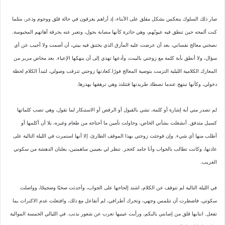
صار ذلك السلوك ينعكس بشكل مقلق على الأبناء، إذ أراهم يغرقون في حالة قلق ووجوم وذعر، مثلما
كنت ألمحه حين تنطق فيه عيونُهم، وهي حائرة كأنها مصابة بحول، وتعبر عنه بحرقة آهاتهم المحبوسة.
نصحني معالج نفساني، بعد أن عرضت عليه المأزق الذي يختنق فيه بيتي، أن أصمت ولا أجيب عن أي
سؤال، ولا أنطق بأية كلمة مع زوجتي بالبيت، وأدعها تهذي إلى أن ينهكها الإعياء. بعد مخاض مرير من
المعارك الكلامية الليلية التزمت بتوصية المعالج فورًا.كعادتها زوجتي تترقب وصولي، لتبدأ الكلام لحظة
دخولي، وكأنها تبتهج عندما تصطاد طريدتها فتتلذذ وهي ترهقها بهذرها.
لم تصدر مني أية إشارة أو كلمة، تشي بالقبول أو الرفض أو الاستنكار لما تقول، وهي تصب كلماتها
كسيل متدفق. أنشغلت بشأني الخاص، وحاولت تأمين ما أحتاجه من طعام وغيره، بلا أن أكلمها أو
أطلب منها أي شيء. وإن فوجئت زوجتي بهذا الموقف الطارئ، إلا أنها استمرت في الليلة التالية على
عادتها، وكانت تطالب بالجواب وأنا جامد كحجر. تنظر لي بعينين ساهمتين، يعلنان الدهشة من سكوتي
الغريب.
في الليلة التالية لم تتوقف عن الكلام، اشتد إلحاحها على الجواب، وأحدثت صخبًا وضجيجًا، وواصلت
سكوتي، فاضطرت أن تتلمس وجهي، وتحرك أطرافي، لم أتفاعل مع ذلك، وافتعلت عدم الاكتراث بما
تفعل. انتابها قلق من إصابتي بالبكم، ورأيت عينيها تعرب عن شعور بذنب. في الليالي الخمسة الموالية