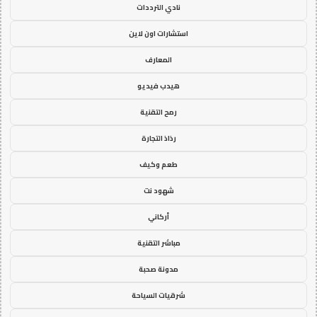
نادي الترددات
استشارات اون لاين
المعارف
هيدب فيديو
رمح التقنية
رذاذ التجارة
طعم وكيف
شهود نت
أركاني
مباشر التقنية
مدونة صحبة
شرقيات السياحة