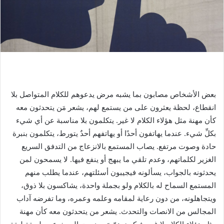
بعض الأشخاص مصابون بما يشبه مرض يدعوهم للكلام المتواصل بلا
انقطاع، لحظة يعثرون على من يستمع لهم، يشعر مَن يتحدثون معه
كأن مهنة مثل هؤلاء الكلام لا غير. يتكلمون بلا مناسبة عن أي شيء
بكلِّ شيء. عندما يهاتفون أحدًا أو يهاتفهم أحدٌ يتورط، يتكلمون بنبرة
حادة وصوت مرتفع. يصاب المستمع بالانزعاج من التدفق السريع
الغزير لكلماتهم، وعدم تلقي ما يبهج أو ينفع فيها. لا يسمحون لمن
يحدثونه بالجواب، يسألونه فيجيبون أسئلتهم، عندما يطلب منهم
المستمع السماح له بالكلام ولو بجملة واحدة، يشاكسون بلا ذوق،
ويتجاهلونه، من دون رعاية لمقامه وعلمه وعمره، وما تفرضه آداب
المجالس من الانصات والتحدث. يشعر من يتحدثون معه كأن مهنة
مثل هؤلاء الكلام لا غير، فيكون همّ مَن ينصت البحث عن طريقة لبقة