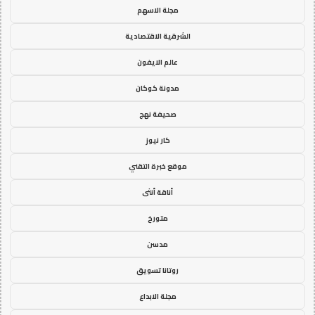
مجلة الاسهم
الشرقية الاقتصادية
عالم الايفون
مدونة كوكان
صحيفة نهج
كار نيوز
موقع خبرة التقني
أناقة أنثى
متورخ
مدسن
روتانا تسويق
مجلة الابداع