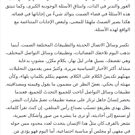
الغور والتدبرِ في الذات، وانبثاقِ الأسئلة الوجودية الكبرى، وكما تنبثق
هذه الأسئلةُ في فضاء الصمت يتوالد شيءٌ من إجاباتها في فضائه.
هكذا يصير الصمتُ ملهِمًا للمعنى، ولبعض الإجابات المتناغمة مع
الواقع لهذه الأسئلة.
‏‏‏‏ تكسر وسائلُ الاتصال الحديثة والتطبيقاتُ المختلفة الصمت. أينما
تذهب اليوم تلاحقك الفضائيات، وتطبيقات وسائل التواصل المختلف،
وهي تقصفك، بسيلٍ هادر ليلَ نهار، بكلامٍ مكرّر، مشوبٍ بدعاية
مبتذلة. أكثر الأخبار السياسية مريرة، وكثيرٌ ممن يقدمون التحليلات
مهنتُهم تكديسُ الكلام على الكلام. بعضهم يتكلم بكلماتٍ بلهاء، وكأن
مهنتَه أن يحكي، بغضّ النظر عن مضمون ما يقول وقيمته ومصداقيته.
‏تطبيقات وسائل التواصل أتاحت للجميع التحدثَ للجميع، ‏فعندما
يحضر إنسانٌ جاهل ثرثار على منصة تطبيقات تضمّ مليارات البشر،
يظل يهذي بطريقةٍ تتسبّب بصداع رأس المتلقي. إن كنتَ تقرأ كلماته،
أو تستمع إلى أحاديثه، أو ترى ما ينشره من صور وأشكال تعبيرية،
تشعر بالقرف.كان مثلُ هذا الإنسان يتحدث لعدد محدود ممن حوله
في مقهى أو مجلس أو مناسبة اجتماعية، أما اليوم فهو يؤذي مَن