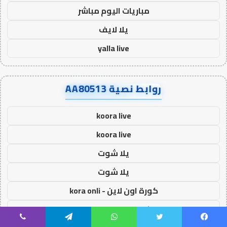
مباريات اليوم مباشر
يلا لايف
yalla live
روابط نصية AA80513
koora live
koora live
يلا شوت
يلا شوت
كورة اون لاين - kora onli
كورة جول - kora goal
يسبوك
تويتر
واتساب
تيلقرام
ڤايبر