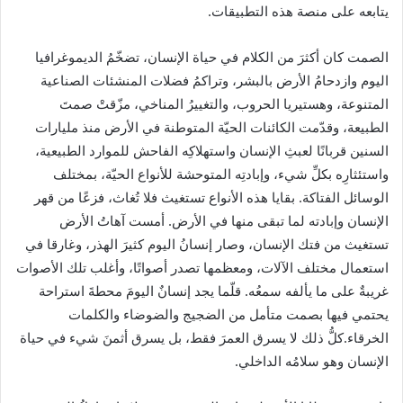
يتابعه على منصة هذه التطبيقات.
‏الصمت كان أكثرَ من الكلام في حياة الإنسان، تضخّمُ الديموغرافيا
اليوم وازدحامُ الأرض بالبشر، وتراكمُ فضلات المنشئات الصناعية
المتنوعة، وهستيريا الحروب، والتغييرُ المناخي، مزّقتْ صمتَ
الطبيعة، وقدّمت الكائنات الحيّة المتوطنة في الأرض منذ مليارات
السنين قربانًا لعبثِ الإنسان واستهلاكِه الفاحش للموارد الطبيعية،
واستئثارِه بكلِّ شيء، وإبادتِه المتوحشة للأنواع الحيّة، بمختلف
الوسائل الفتاكة. بقايا هذه الأنواع تستغيث فلا تُغاث، فزعًا من قهر
الإنسان وإبادته لما تبقى منها في الأرض. أمست آهاتُ الأرض
تستغيث من فتك الإنسان، وصار إنسانُ اليوم كثيرَ الهذر، وغارقا في
استعمال مختلف الآلات، ومعظمها تصدر أصواتًا، وأغلب تلك الأصوات
غريبةٌ على ما يألفه سمعُه. قلّما يجد إنسانٌ اليومَ محطةَ استراحة
يحتمي فيها بصمت متأمل من الضجيج والضوضاء والكلمات
الخرقاء.كلُّ ذلك لا يسرق العمرَ فقط، بل يسرق أثمنَ شيء في حياة
الإنسان وهو سلامُه الداخلي.