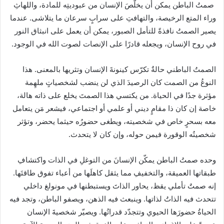
‏ صمتُ الباطن يمكن ‏أن يخلّصَ الإنسان من عبوديتِه للمادة، واللهاثِ
وراء المتع الرخيصة، والتهافتِ على سرابٍ سرعان ما يتلاشى. عندما
يصير الصمتُ نافذةً للتأمل الصبور، يمكن أن يعمل على انبثاق النور
في روح الإنسان، ويجعله قادرًا على الإنصات لصوت الله في الوجود.
الصمتُ الباطني حالةٌ تكرّس كينونةَ الإنسان وتثريها بالمعنى. هذا
النوعُ من الصمت كان الرصيدَ الذي لن ينضب لشخصياتٍ ملهِمة
مؤثرة جدًا في الحياة. من يكتسي هذا الصمتَ يخلع على ذاته هالة،
خاصة إن كان ذا مقامٍ ديني أو علمي أو اجتماعي، فيشعر مَن يتعامل
معه بسحرٍ خاص في شخصيته، ويطغى حضورُه حيثما يحضر، وتؤثر
شخصيتُه الوقورة فيمن حوله، وإن كان لا يتحدث.
وحده صمتُ الباطن ‏يمكّن الإنسانَ من التوغلِ في الذات واكتشافِ
طبقاتها العميقة، والتخفيفِ مما يثقل كاهلَها من أعباء تفوق طاقتَها.
إنه صمتٌ تأملي يقظ، يحاور الذاتَ ويستبطنها في مونولغ داخلي
تتحدث فيه الذاتُ لذاتها. ‏وينبعث فيه الذهن، ويصفو الباطن، وتجد فيه
الحياةُ حضورَها الحيوي وتتجدّد قدراتُها. ويصيّر شخصيةَ الإنسان