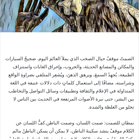
الصمتُ موقفٌ حيال الصخب الذي يملأ العالمَ اليوم. ضجيجُ السيارات
والمكائن والمصانع الحديثة، والحروب، وإحراق الغابات واستنزاف
الطبيعة، يُجهِدُ السمعَ، ويرهق الذهنَ، ويُشعِر المتلقي بضراوةِ الواقع
وشراسته. مضافًا إلى استعمال كلماتٍ ذات دلالات عنيفة في اللغة
المتداولة في الإعلام والثقافة وتطبيقات وسائل التواصل والتخاطب
بين البشر، حتى نبرة الأصوات المرتفعة في الحديث بين الناس لا
تخلو من الغلظة والشدة.
نمطان للصمت: صمت اللسان، وصمت الباطن.كفُّ اللسان عن
الكلام موقفٌ ينشد سكينةَ الباطن، لا يمكن أن يسكن الباطنُ مالم
يكفّ اللسانُ عن فائض الكلام. لا قيمة لصمت اللسان لو لبث القلبُ