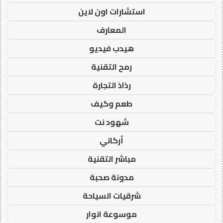
استشارات اون لاين
المعارف
هيدب فيديو
رمح التقنية
رذاذ التجارة
طعم وكيف
شهود نت
أركاني
مباشر التقنية
مدونة صحبة
شرقيات السياحة
موسوعة انوار