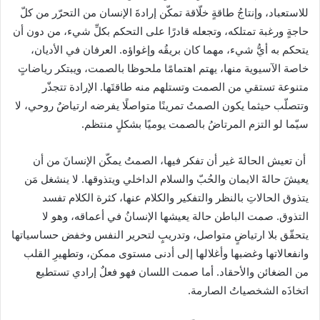
للاستعباد، وإنتاجُ طاقةٍ خلّاقة تمكّن إرادةَ الإنسان من التحرّر من كلّ
حاجةٍ ورغبة تمتلكه، وتجعله قادرًا على التحكم بكلِّ شيء، من دون أن
يتحكم به أيُّ شيء، مهما كان بريقُه وإغواؤه. العرفان في الأديان،
خاصة الآسيوية منها، ‏يهتم اهتمامًا ملحوظا بالصمت، ويبتكر رياضاتٍ
متنوعة تستقي من الصمت وتستلهم منه طاقتَها. الإرادة تتجذّر
وتتصلّب حيثما يكون الصمتُ تمرينًا متواصلًا يفرضه ارتياضٌ روحي، لا
سيّما لو التزم المرتاضُ بالصمت يوميًا بشكلٍ منتظم.
‏ أن تعيش الحالةَ غير أن تفكر فيها، الصمتُ يمكّن الإنسانَ من أن
يعيشَ حالةَ الايمان والحُبّ والسلام الداخلي ويتذوقها. لا ينشغل مَن
يتذوق الحالاتِ بالنظر والتفكير والكلام عنها، كثرة الكلام تفسد
التذوق. صمت الباطن حالة يعيشها الإنسانُ في أعماقه، وهو لا
يتحقّق بلا ارتياضٍ متواصل، وتدريبٍ لتحرير النفس وخفض حساسياتها
وانفعالاتها وغضبها وأغلالها إلى أدنى مستوى ممكن، وتطهيرِ القلب
من الضغائن والأحقاد. ‏أما صمت اللسان فهو فعلٌ إرادي تستطيع
اتخاذَه الشخصياتُ الصارمة.