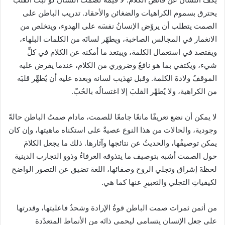
يحترق بسموم الكراهيات والضغائن والأحقاد. تدريب الباطن على
الصمت يتطلب أن يروّض الإنسانُ نفسَه على الهدوء، ويتخلص من
الانغمار في المجالس الصاخبة، ويطهّر لسانَه من الكلمات البلهاء،
ويقتصد في استعمال الكلمة، ويبتعد ما أمكنه عن الكلام في كلِّ
شيء، ويكتفي بما هو نافعٌ وضروري من الكلام، عندما يفرض عليه
الموقفُ ولادةَ الكلمة. وقبل تهذيب لسانه وبعده عليه أن يُطهِّر قلبَه
من الكراهية، ولا يُطهِّر القلبَ إلا اغتسالُه بالحُبّ.
لا يمكن أن نضع تعريفًا مانعًا جامعًا للصمت، مادام صمتُ الباطن حالةً
وجودية، والحالات من هذا النوع عصيةٌ على استكناه ماهيتها، وإن كان
يمكن توصيفُها، والحديثُ عن نتائجها وآثارها. ذلك ما يجعل الكلامَ
حول الصمت أشبه بتوصيف ما يتذوقه العرفاءُ وذوو التجارب الدينية
لحظةَ إشراق وتجلي الروح وصفائها، اللغة تضيق عن التصور الواضح
لكيفياتِ التجلي والتعبيرِ عنها كما هي.
من أثمن ثمرات صمت الباطن قوةُ الإرادة وشحذُ فاعليتها، وقدرتها
على جعل الإنسان يتسامي ليحمي ذاتَه من الأنماط المتعدّدة