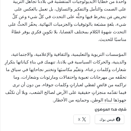
واحدة من خطايا الأيديولوجيات المتفشية في بلادنا تجاهلُ التربية
على الصمت والتأمل والتفكير والتساؤل، بل تعمل بالعكس على
تحريض مَن ينخرط فيها وحثُّه على التحدث في كلِّ شيء وعن كلِّ
شيء، بلغةٍ مشبَعة بالوثوقيات والجزميات النهائية. يحفّز الحثُّ على
التحدث شهوةَ الكلام بمختلف القضايا، بلا تكوينٍ فكري يوفر غطاءً
مناسبًا للحديث.
المؤسسات التربوية والتعليمية، والثقافية والإعلامية، والاجتماعية،
والدينية، والحركات السياسية في بلادنا، تنهمك في بناءِ كياناتها بتكرارِ
شعارات وكلمات رعناء، وتقيِّم مكاسبَها وتختبر نجاحاتِها في سياق ما
تحقّقه من مهرجانات تعبوية واحتفالات ومارثونات وشعارات، وما
تراكمه من فائضٍ لفظي لعباراتٍ وكلمات جوفاء، من دون أن ترى
فيما تقدّمه منجزاتٍ حقيقية على الأرض لصالح الشعب، وبلا أن تكثّف
جهودَها لبناءِ الوطن، وحمايتِه من الأخطار.
شارك هذا الموضوع:
فيس بوك
X