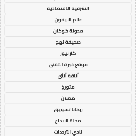
الشرقية الاقتصادية
عالم الايفون
مدونة كوكان
صحيفة نهج
كار نيوز
موقع خبرة التقني
أناقة أنثى
متورخ
مدسن
روتانا تسويق
مجلة الابداع
نادي الترددات