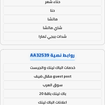
حناء شعر
حنا
ماتشا
شاي ماتشا
شدات ببجي تمارا
روابط نصية AA32539
خدمات الباك لينك والجيست
guest post مقال ضيف
سوق العرب
باك لينك باقة 20
اعلانات الباك لينك