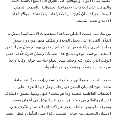
عصيةً على الإغواء، والتهافتِ على الغرق في المتع الحسية الآنية،
والتهافتِ على العلاقات الاجتماعية العشوائية. بالصمت التأملي
اليقظ أنجز الإنسانُ كثيرًا من الاختراعات والاكتشافات والإبداعات
الأدبية والفنية الثمينة.
من مكاسب صمت الباطن صناعةُ الشخصيات الاستثنائية المتفرّدة
الفذّة، القادرة على تحمل الوحدة والتكيّف معها، من دون شعورٍ
بحاجةٍ للجري وراء شخص أو أشخاص يحتمي بهم الإنسانُ من الشعور
المخيف بوحشة الوجود. يمنح هذا الصمتُ الإنسانَ قدرةً خلّاقة، ففي
الوقت الذي يكون فيه وحدَه، ‏يشعر بصلةٍ حيّة بما حوله، وكأنه واحدٌ
من حيث أنه متعدّد، ومتعدّد من حيث أنه واحد.
صمت الباطن منبع النور والحكمة والسلام، إنه جذوةٌ تنتج طاقةً
متقدة تتيح للإنسان السفرَ في رحلة يتوغل فيها للتعرّف على
الطبقات الغاطسة لنفسه وما هو مختبئٌ فيها، ومنها ينطلق لاكتشاف
الإنسان والعالم من حوله. مَن يعجز عن التوغل في أعماق نفسه،
ومعرفة ما يغوص بداخله، يعجز عن اكتشافِ العالم، والتعّرفِ على
الإنسان المختلِف من حوله. الصمت نافذةُ ضوء للتأملِ والنظرِ البعيد