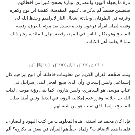
تارة ما يجهله اليهود والنصارى، وتارة يصحح كثيراً من أخطائهم،
فيتضمن قصصاً لم تذكر في كتبهم المقدسة، كقصة ابن نوح وكفره
وغرقه في الطوفان، وحادثة إشعال النار لإبراهيم وحفظ الله له،
وقصة إيمان امرأة فرعون ونجاة جسده بعد موته بالغرق، وقصة
المسيح وهو يكلم الناس في المهد، وقصة إنزال المائدة، وغير ذلك
مما لا يعلمه أهل الكتاب.
التشابه بين قصص القرآن وقصص التوراة والإنجيل
ومما صَحّحه القرآن الكريم من معلومات خاطئة، أن ذبيح إبراهيم كان
إسماعيل وليس إسحاق. وأن الذي صنع العجل لبني إسرائيل في
غياب موسى هو السامري، وليس هارون. كما نفى رؤية موسى لذات
الله جل جلاله، وقرر عدم إمكانية الرؤية في الدنيا. ونفي أيضا صلب
المسيح، وإنما الذي صلب هو من شبه لهم.
فإذا كان محمد قد استقى هذه المعلومات من كتب اليهود والنصارى،
فلماذا هذه الإضافات؟ ولماذا خطَّأهم القرآن في بعض ما ذكروه؟ ألم