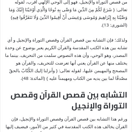
من قصص التوراة والإنجيل، فهو إلى الوحي الإلهي أقرب، لقوله
تعالى: { شَرَعَ لَكُمْ مِنَ الدِّينِ مَا وَصَّى بِهِ نُوحًا وَالَّذِي أَوْحَيْنَا إِلَيْكَ وَمَا
وَصَّيْنَا بِهِ إِبْرَاهِيمَ وَمُوسَى وَعِيسَى أَنْ أَقِيمُوا الدِّينَ وَلَا تَتَفَرَّقُوا فِيهِ}
(الشورى: 13).
ولذلك؛ فإن التشابه بين قصص القرآن وقصص التوراة والإنجيل و أي
تشابه بين هذه الكتب المقدسة والقرآن الكريم يعبر بوضوح عن وحدة
المصدر، وهو الوحي، وأن هذه النصوص سلمت من التحريف. بينما ما
يختلف منها عن القرآن يعني أنها تعرضت للتحريف، والقرآن هو
المصحح والمهيمن عليها، لقوله تعالى: { وأنزلنا إليك الكٌتّابّ بالحقّ
مصّدقْا لما بين يديه من الكتاب ومهيمناً عليه } (المائدة: 48).
التشابه بين قصص القرآن وقصص
التوراة والإنجيل
ورغم هذا التشابه بين قصص القرآن وقصص التوراة والإنجيل، فإن
القرآن يخالف هذه الكتب المقدسة في كثير من الأمور، فيضيف إليها