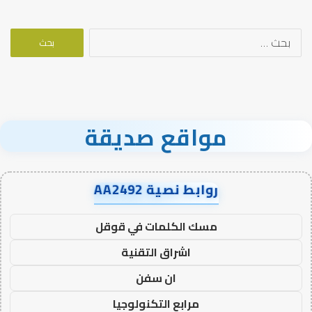
البحث
عن:
مواقع صديقة
روابط نصية AA2492
مسك الكلمات في قوقل
اشراق التقنية
ان سفن
مرابع التكنولوجيا