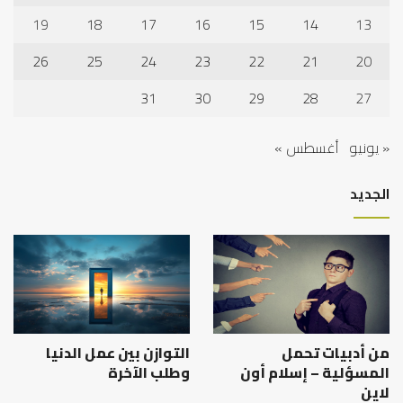
19
18
17
16
15
14
13
26
25
24
23
22
21
20
31
30
29
28
27
« يونيو
أغسطس »
الجديد
من أدبيات تحمل
التوازن بين عمل الدنيا
المسؤلية – إسلام أون
وطلب الآخرة
لاين