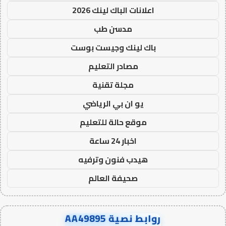
اعلانات الباك لينك 2026
مدسن طب
باك لينك وجيست بوست
مصادر التعليم
مجلة تقنية
يو ان بي الرياضي
موقع حالة للتعليم
اخبار 24 ساعة
هيدب فنون وترفيه
صحيفة العالم
روابط نصية AA49895