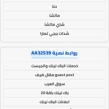
حنا
ماتشا
شاي ماتشا
شدات ببجي تمارا
روابط نصية AA32539
خدمات الباك لينك والجيست
guest post مقال ضيف
سوق العرب
باك لينك باقة 20
اعلانات الباك لينك