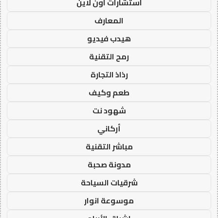
استشارات اون لاين
المعارف
هيدب فيديو
رمح التقنية
رذاذ التجارة
طعم وكيف
شهود نت
أركاني
مباشر التقنية
مدونة صحبة
شرقيات السياحة
موسوعة انوار