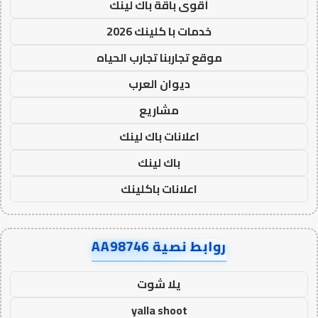
أقوى باقة باك لينك
خدمات با كلينك 2026
موقع تجاربنا تجارب الحياه
ديوان العرب
مشاريع
اعلانات باك لينك
باك لينك
اعلانات باكلينك
روابط نصية AA98746
يلا شوت
yalla shoot