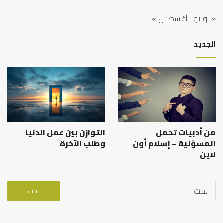
« يونيو
أغسطس »
الجديد
من أدبيات تحمل
التوازن بين عمل الدنيا
المسؤلية – إسلام أون
وطلب الآخرة
لاين
البحث
عن: