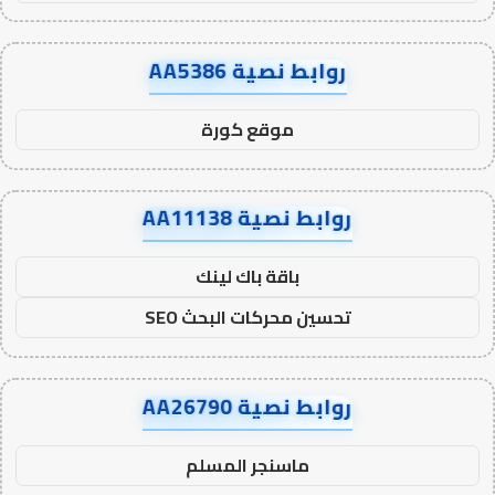
روابط نصية AA5386
موقع كورة
روابط نصية AA11138
باقة باك لينك
تحسين محركات البحث SEO
روابط نصية AA26790
ماسنجر المسلم