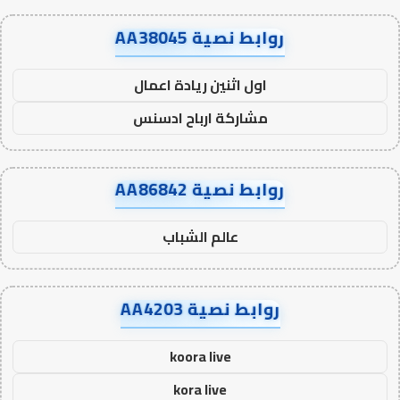
روابط نصية AA38045
اول اثنين ريادة اعمال
مشاركة ارباح ادسنس
روابط نصية AA86842
عالم الشباب
روابط نصية AA4203
koora live
kora live