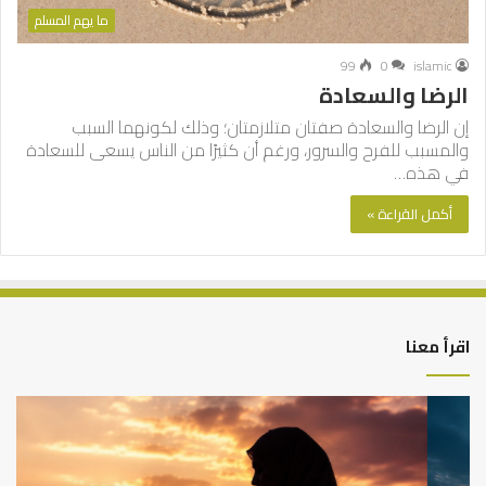
ما يهم المسلم
99
0
islamic
الرضا والسعادة
إن الرضا والسعادة صفتان متلازمتان؛ وذلك لكونهما السبب
والمسبب للفرح والسرور، ورغم أن كثيرًا من الناس يسعى للسعادة
في هذه…
أكمل القراءة »
اقرأ معنا
كيف
أه
تشكل
أسب
العبادات
عد
شخصية
است