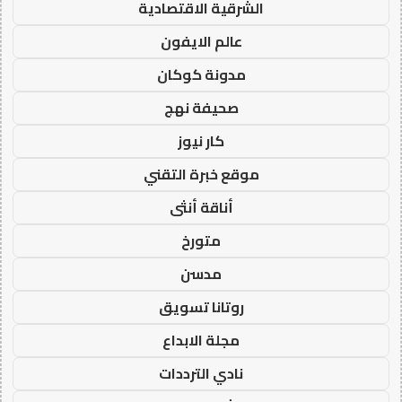
الشرقية الاقتصادية
عالم الايفون
مدونة كوكان
صحيفة نهج
كار نيوز
موقع خبرة التقني
أناقة أنثى
متورخ
مدسن
روتانا تسويق
مجلة الابداع
نادي الترددات