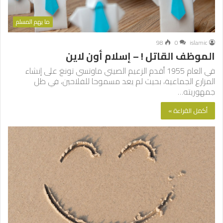
ما يهم المسلم
98
0
islamic
الموظف القاتل ! – إسلام أون لاين
في العام 1955 أقدم الزعيم الصيني ماوتسي تونغ على إنشاء
المزارع الجماعية، بحيث لم يعد مسموحا للفلاحين، في ظل
جمهوريته…
أكمل القراءة »