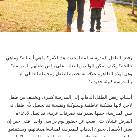
رفض الطفل للمدرسة، لماذا يحدث هذا الأمر؟ ماهي أسبابه؟ وماهي
نتائجه؟ وكيف يمكن للوالدين التغلب على رفض طفلهم المدرسة؟
وهل لهذه الظاهرة علاقة بشخصية الطفل ومحيطه العائلي أم
بالمدرسة كبيئة جديدة؟
أسباب رفض الطفل الذهاب إلى المدرسة كتيرة، وتختلف من طفل
لآخر، لأنها مشكلة عاطفية وسلوكية ونفسية قد تحصل لأي طفل في
سن المدرسة، حينها يصدر منه تصرفات غريبة، قد تصل لادعاءه
المرض عشان حتى يغيب عن حضور يوم دراسي واحد! ففي حين إن
بعض الأطفال يحبون الذهاب للمدرسة لمقابلةأصدقائهم، ويستمتعوا
بالوقت معهم، نجد فئة ثانية منهم ترى إن الذهاب للمدرسة إكراه