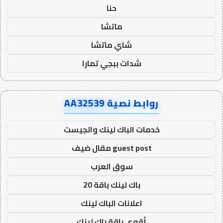
حنا
ماتشا
شاي ماتشا
شدات ببجي تمارا
روابط نصية AA32539
خدمات الباك لينك والجيست
guest post مقال ضيف
سوق العرب
باك لينك باقة 20
اعلانات الباك لينك
أقوى باقة باك لينك