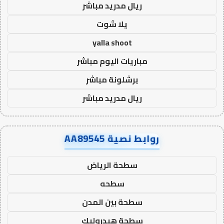
ريال مدريد مباشر
يلا شوت
yalla shoot
مباريات اليوم مباشر
برشلونة مباشر
ريال مدريد مباشر
روابط نصية AA89545
سطحة الرياض
سطحه
سطحة بين المدن
سطحة هيدروليك