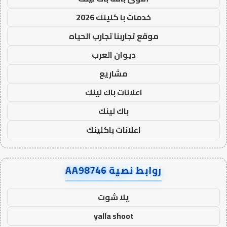
خدمات با كلينك 2026
موقع تجاربنا تجارب الحياه
ديوان العرب
مشاريع
اعلانات باك لينك
باك لينك
اعلانات باكلينك
روابط نصية AA98746
يلا شوت
yalla shoot