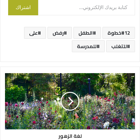
اشتراك
12خطوة
الطفل
رفض
على
للتغلب
للمدرسة
لغة الزهور