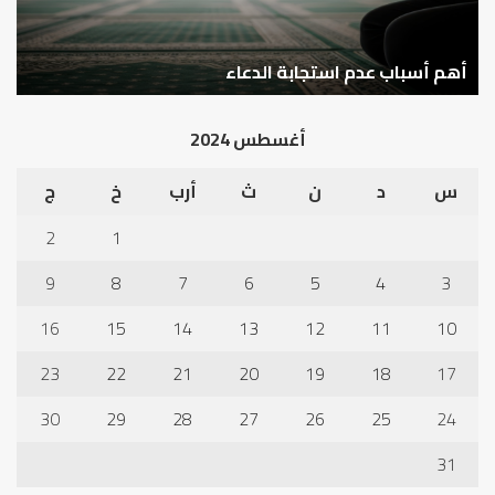
محيط
أون
الأسرة؟
لاي
كيف نقضي على الفجوة الرقمية في محيط الأسرة؟
م
أغسطس 2024
س
د
ن
ث
أرب
خ
ج
2
1
9
8
7
6
5
4
3
16
15
14
13
12
11
10
23
22
21
20
19
18
17
30
29
28
27
26
25
24
31