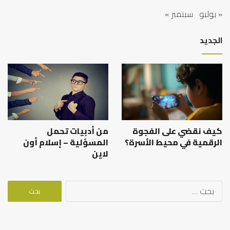
« يوليو
سبتمبر »
الجديد
كيف نقضي على الفجوة
من أدبيات تحمل
الرقمية في محيط الأسرة؟
المسؤلية – إسلام أون
لاين
البحث
عن: