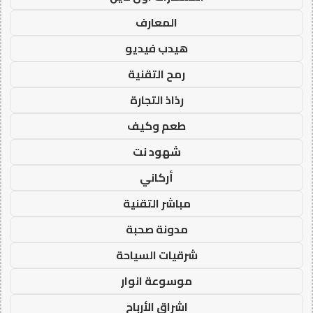
المعارف
هيدب فيديو
رمح التقنية
رذاذ التجارة
طعم وكيف
شهود نت
أركاني
مباشر التقنية
مدونة صحبة
شرقيات السياحة
موسوعة انوار
اشراق الأرباح