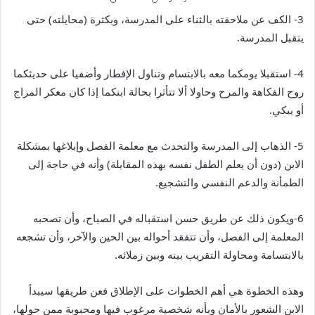
3- الكف عن ملاحقته بالثناء على المدرسة، وبكثرة (محايلته) حتى
يتقبل المدرسة.
4- استقبلا يومكما معه بالابتسام وتناول الإفطار وأضفيا على حديثكما
روح الفكاهة والمرح وحاولا ألا تتأثرا بحالة ابنكما إذا كان معكر المزاج
أو يبكي.
5- الذهاب إلى المدرسة والتحدث مع معلمة الفصل وإبلاغها بمشكلة
الابن (دون أن يعلم الطفل نفسه بهذه المقابلة) وأنه في حاجة إلى
الطمأنة والدعم النفسي والتشجيع.
6-ويكون ذلك عن طريق حسن استقباله في الصباح، وأن تصحبه
المعلمة إلى الفصل، وأن تتفقد أحواله بين الحين والآخر، وأن تشجعه
بالابتسامة ومحاولة التقريب بينه وبين زملائه.
وهذه الخطوة هي أهم الخطوات على الإطلاق فعن طريقها سيبدأ
الابن الشعور بالأمان وبأنه شخصية مرغوب فيها ومحبوبة ممن حولها،