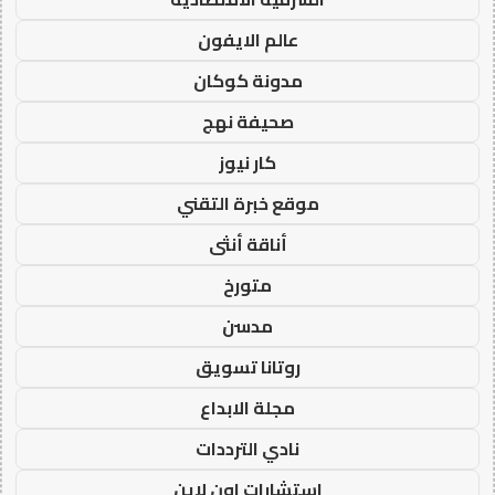
عالم الايفون
مدونة كوكان
صحيفة نهج
كار نيوز
موقع خبرة التقني
أناقة أنثى
متورخ
مدسن
روتانا تسويق
مجلة الابداع
نادي الترددات
استشارات اون لاين