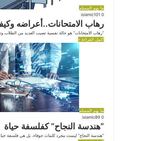
ما يهم المسلم
islamic
101
0
رهاب الامتحانات..أعراضه وكيف
“رهاب الامتحانات” هو حالة نفسية تصيب العديد من الطلاب 
أكمل القراءة »
ما يهم المسلم
islamic
89
0
“هندسة النجاح” كفلسفة حياة
“هندسة النجاح” ليست مجرد كلمات جوفاء، بل هي فلسفة حياة