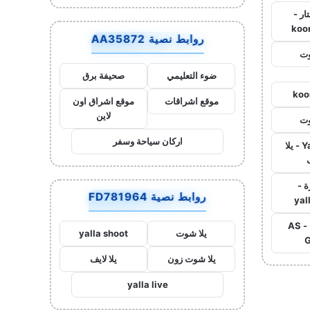
ار -
koo
روابط نصية AA35872
وت
ضوء التعليمي
صحيفة برق
koo
موقع اشراقات
موقع اشراق اون
لاين
وت
اركان سياحة وسفر
Yalla Live - يلا
ة -
روابط نصية FD781964
yal
اس جول - AS
يلا شوت
yalla shoot
G
يلا شوت زون
يلا لايف
yalla live