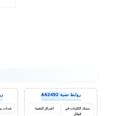
روابط نصية AA2492
روا
مسك الكلمات في
اشراق التقنية
شدات بب
قوقل