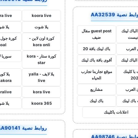
بط نصية AA32539
ra live
koora live
يلا شوت
يلا ش
لباك لينك
guest post مقال
جيست
ضيف
كورة اون لاين -
goal
kora onli
العرب
باك لينك باقة 20
كورة ستار - kora
سوريا ل
الباك لينك
أقوى باقة باك لينك
star
با كلينك
موقع تجاربنا تجارب
يلا لايف - yalla
يلا كور
20
الحياه
lakora
live
 العرب
مشاريع
ralive
kora live
 باك لينك
باك لينك
koora 365
يلا ش
اعلانات باكلينك
روابط نصية AA90141
بط نصية AA98746