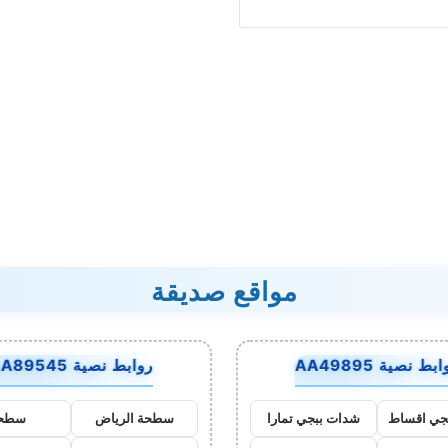
مواقع صديقة
بط نصية AA49895
روابط نصية AA89545
جي اقساط
شدات ببجي تمارا
سطحة الرياض
سطح