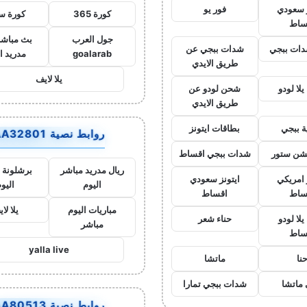
ز سعودي
فور يو
كورة 365
كورة س
ساط
جول العرب
بث مباشر
ات ببجي
شدات ببجي عن
goalarab
مدريد ا
طريق الايدي
يلا لايف
لا لودو
شحن لودو عن
طريق الايدي
ة ببجي
بطاقات ايتونز
روابط نصية AA32801
يشن ستور
شدات ببجي اقساط
ريال مدريد مباشر
برشلونة 
 امريكي
ايتونز سعودي
اليوم
اليو
ساط
اقساط
مباريات اليوم
يلا لا
لا لودو
حناء شعر
مباشر
ساط
yalla live
نا
ماتشا
ماتشا
شدات ببجي تمارا
روابط نصية AA80513