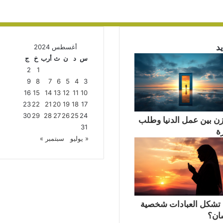
د
أغسطس 2024
س
د
ن
ث
أرب
خ
ج
2
1
9
8
7
6
5
4
3
16
15
14
13
12
11
10
23
22
21
20
19
18
17
30
29
28
27
26
25
24
زن بين عمل الدنيا وطلب
31
ة
« يوليو
سبتمبر »
تشكل العبادات شخصية
سان؟