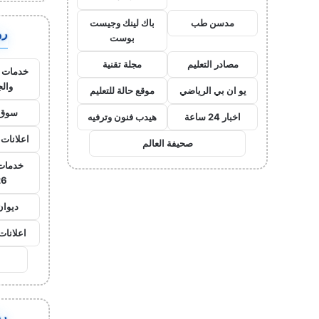
مدسن طب
باك لينك وجيست
روا
بوست
مصادر التعليم
مجلة تقنية
خدمات ا
وال
يو ان بي الرياضي
موقع حالة للتعليم
سوق 
اخبار 24 ساعة
هيدب فنون وترفيه
اعلانات 
صحيفة العالم
خدمات 
26
ديوان
اعلانات
روا