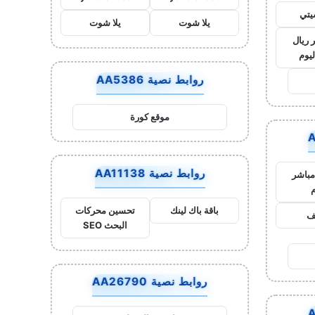
يتي
يلا شوت
يلا شوت
 ريال
ليوم
روابط نصية AA5386
موقع كورة
روابط نصية AA11138
مباشر
م
باقة باك لينك
تحسين محركات
يف
البحث SEO
روابط نصية AA26790