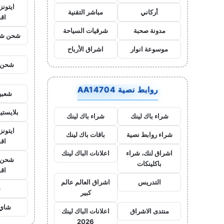
ايتون
أركاني
مباشر التقنية
اق
مدونة صحبة
شرقيات السياحة
شحن شد
موسوعة انوار
اشراق الأرباح
شحن ي
روابط نصية AA14704
شعبي
بلايست
شراء باك لينك
شراء باك لينك
ايتونز
شراء روابط نصية
باقات باك لينك
اق
اشراق لنك، شراء
اعلانات الباك لينك
شحن ي
باكلينكات
اق
التدريس
اشراق العالم عالم
ح
كبير
شاي 
منتدى الاشراق
اعلانات الباك لينك
2026