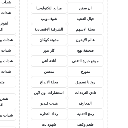
شدات بب
ان سفن
مرابع التكنولوجيا
شدات ب
خيال التقنية
شوف ويب
ايتون
مجلة الاسهم
الشرقية الاقتصادية
اق
عالم الايفون
مدونة كوكان
شدات بب
صحيفة نهج
كار نيوز
شدات ب
موقع خبرة التقني
أناقة أنثى
شدات بب
متورخ
مدسن
شدات ب
روتانا تسويق
مجلة الابداع
متجر
نادي الترددات
استشارات اون لاين
شحن ي
المعارف
هيدب فيديو
اق
رمح التقنية
رذاذ التجارة
شدات بب
طعم وكيف
شهود نت