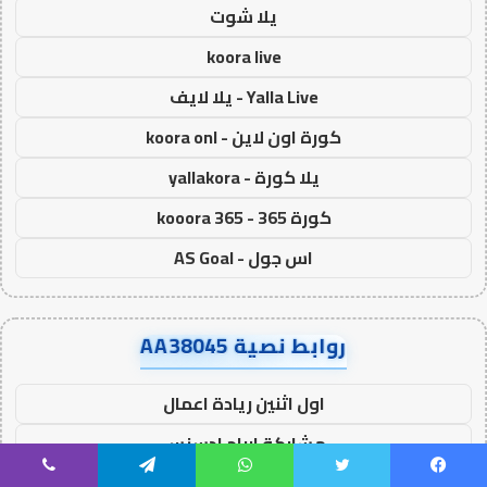
يلا شوت
koora live
Yalla Live - يلا لايف
كورة اون لاين - koora onl
يلا كورة - yallakora
كورة 365 - kooora 365
اس جول - AS Goal
روابط نصية AA38045
اول اثنين ريادة اعمال
مشاركة ارباح ادسنس
يسبوك
تويتر
واتساب
تيلقرام
ڤايبر