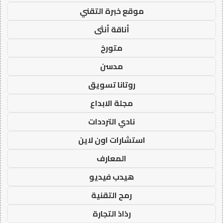
موقع خبرة التقني
أناقة أنثى
متورخ
مدسن
روتانا تسويق
مجلة الابداع
نادي الترددات
استشارات اون لاين
المعارف
هيدب فيديو
رمح التقنية
رذاذ التجارة