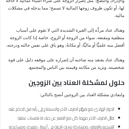
والإدراك والنضج؛ مثل إصرار الزوجة على شراء أشياء كمالية لا حاجة
لها، أو تكون ظروف زوجها المالية لا تسمح؛ مما يدخله في مشكلات
مالية.
وهناك عناد مردُّه إلى الغيرة الشديدة التي لا تقوم على أسباب
منطقية ومقنعة، سواء من الزوجة أو الزوج، خاصة إذا كانت الزوجة
أفضل منه علميًّا أو ماليًّا، أو مكانةً، وهو باق على نفس حالته ودرجته.
وهناك عناد يعتقد منه صاحبه أن إصراره على موقفه دليل على قوة
شخصيته، وتزيد من مكانته وقيمته بين الناس والمجتمع.
حلول لمشكلة العناد بين الزوجين
ولتفادي مشكلة العناد بين الزوجين أنصح بالتالي:
الحوار الهادئ مع تفهُّم الطرف الآخر والاستماع إلى رأيه قبل الحكم عليه.
تقبُّل الطرف الآخر مهما كان مع التعبير عن حبك له بلمسات عملية.
التشجيع والتعاون ومشاركة شريك الحياة في أعمال مفيدة، ومساعدته