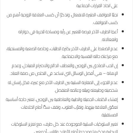
على اتخاذ القرارات الجماعية.
تجنبًا المواقف المثيرة للانفعال، وتذكرًا أن كسب العلاقة الزوجية أهم من
كسب المواقف.
أعطِ الطرف الآخر فرصة للتعبير عن رأيه ومساحة للحرية في حواراته
وانفعالاته.
عدم الضغط على الطرف الآخر بكثرة الطلبات، وخاصة الصعبة والمستحيلة،
مع مراعاة حالته النفسية والاجتماعية.
إن الحب الصادق بين الزوجين والعطف الدائم والاحترام المتبادل، وعدم
الإهانة – هي أفضل الوسائل التي تساعد في التخلص من صفة العناد.
عدم اللجوء إلى المقارنة السلبية بين الطرف الآخر مع غيره، فكل إنسان له
شخصيته وطبيعته وبيئته وعالمه المنفصل.
إفشاء الكلمات الجميلة والطيبة والعاطفية بين الزوجين، تعتبر حاجة أساسية
تعمِّق العلاقة بينهما، وتقرِّب القلوب، وتقف سدًّا أمام الخلافات
المستقبلية.
تغيير السلوكيات السلبية الموجودة عند كل طرف، مع تعزيز السلوكيات
الإيجابية وذكرها ومدحها أمام الأولاد والناس أجمعين.