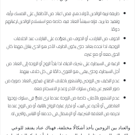
طريقة تربية الوالدين لأولادهم، فمن اعتاد من الأطفال على التمسك برأيه،
وتنفيذ ما يريد، فإنه سينشأ العناد فيه، خاصة مع استسلام الوالدين لرغباتهم
دومًا.
الخوف من التنازلات، أو الخوف من تعوُّده على التنازلات عند الخلافات
الزوجية، لذا تجده يعاند حتى يكون الطرف الآخر هو الذي يتنازل مهما كان
الحق معه أو مع غيره.
الرغبة في السيطرة على شريك الحياة، لذا يلجأ الزوج أو الزوجة إلى العناد من
أجل السيطرة، وحتى يبقى هو القوي دائمًا في كل خلاف بينهما.
عدم التكيف بين الزوجين والشعور باختلاف الطباع، فيكون العناد صورة من
صور التعبير عن رفض سلوك الآخر وعدم الانسجام معه.
عدم الشعور بالأمان، خاصة من الزوجة عندما ترى تغيُّرًا في سلوك زوجها
العاطفي أو تأخره عن البيت، أو تكرار عبارة الزواج بالثانية، أو من الزوج عندما
تحرمه من العلاقة الشرعية، أو الإهمال في خدمته أو اللباس والتزين له.
والعناد بين الزوجين يأخذ أشكالًا مختلفة، فهناك عناد يفتقد للوعي