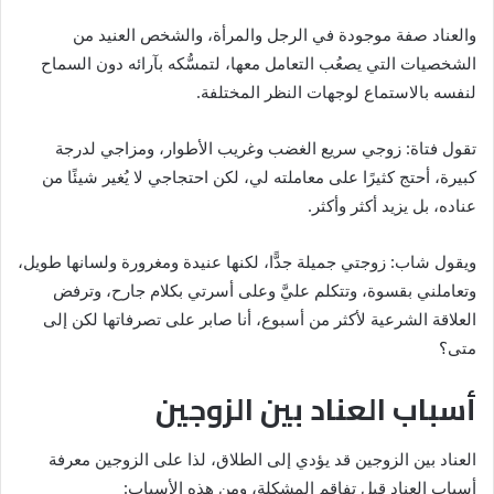
والعناد صفة موجودة في الرجل والمرأة، والشخص العنيد من
الشخصيات التي يصعُب التعامل معها، لتمسُّكه بآرائه دون السماح
لنفسه بالاستماع لوجهات النظر المختلفة.
تقول فتاة: زوجي سريع الغضب وغريب الأطوار، ومزاجي لدرجة
كبيرة، أحتج كثيرًا على معاملته لي، لكن احتجاجي لا يُغير شيئًا من
عناده، بل يزيد أكثر وأكثر.
ويقول شاب: زوجتي جميلة جدًّا، لكنها عنيدة ومغرورة ولسانها طويل،
وتعاملني بقسوة، وتتكلم عليَّ وعلى أسرتي بكلام جارح، وترفض
العلاقة الشرعية لأكثر من أسبوع، أنا صابر على تصرفاتها لكن إلى
متى؟
أسباب العناد بين الزوجين
العناد بين الزوجين قد يؤدي إلى الطلاق، لذا على الزوجين معرفة
أسباب العناد قبل تفاقم المشكلة، ومن هذه الأسباب: