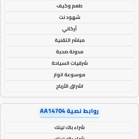
طعم وكيف
شهود نت
أركاني
مباشر التقنية
مدونة صحبة
شرقيات السياحة
موسوعة انوار
اشراق الأرباح
روابط نصية AA14704
شراء باك لينك
شراء باك لينك