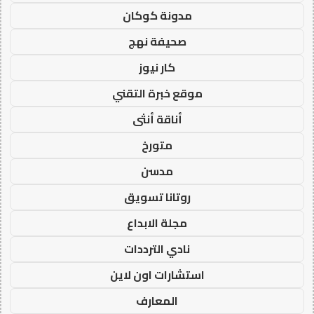
مدونة كوكان
صحيفة نهج
كار نيوز
موقع خبرة التقني
أناقة أنثى
متورخ
مدسن
روتانا تسويق
مجلة الابداع
نادي الترددات
استشارات اون لاين
المعارف