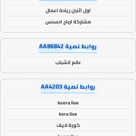
اول اثنين ريادة اعمال
مشاركة ارباح ادسنس
روابط نصية AA86842
عالم الشباب
روابط نصية AA4203
koora live
kora live
كورة لايف