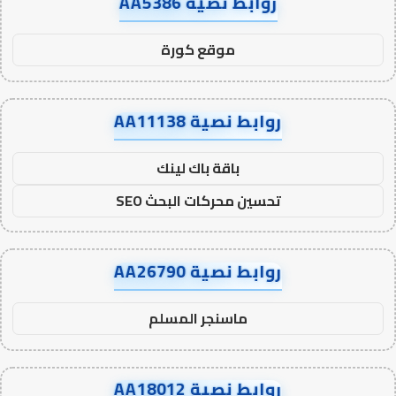
روابط نصية AA5386
موقع كورة
روابط نصية AA11138
باقة باك لينك
تحسين محركات البحث SEO
روابط نصية AA26790
ماسنجر المسلم
روابط نصية AA18012