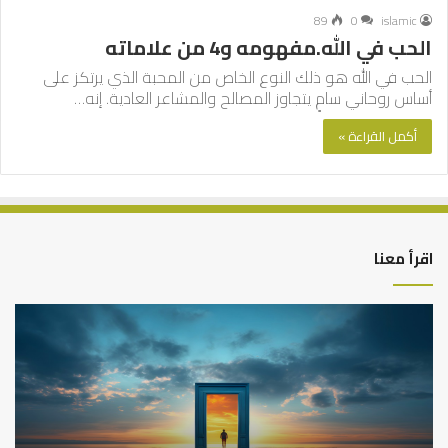
89
0
islamic
الحب في الله.مفهومه و4 من علاماته
الحب في الله هو ذلك النوع الخاص من المحبة الذي يرتكز على
أساس روحاني سامٍ يتجاوز المصالح والمشاعر العادية. إنه…
أكمل القراءة »
اقرأ معنا
كيف
أه
تشكل
أسب
العبادات
عد
شخصية
است
الإنسان؟
الد