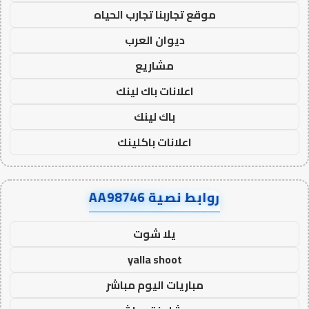
موقع تجاربنا تجارب الحياه
ديوان العرب
مشاريع
اعلانات باك لينك
باك لينك
اعلانات باكلينك
روابط نصية AA98746
يلا شوت
yalla shoot
مباريات اليوم مباشر