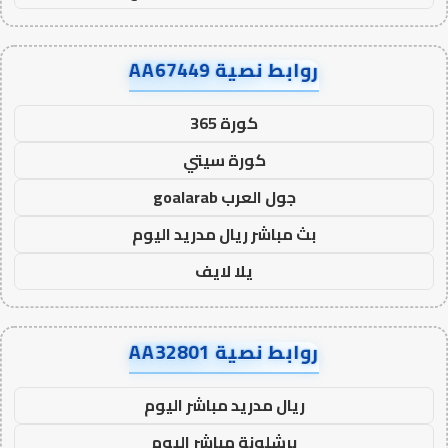
روابط نصية AA67449
كورة 365
كورة سيتي
جول العرب goalarab
بث مباشر ريال مدريد اليوم
يلا لايف
روابط نصية AA32801
ريال مدريد مباشر اليوم
برشلونة مباشر اليوم