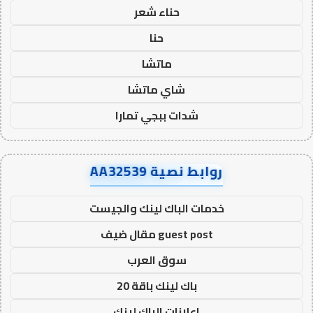
حناء شعر
حنا
ماتشا
شاي ماتشا
شدات ببجي تمارا
روابط نصية AA32539
خدمات الباك لينك والجيست
guest post مقال ضيف
سوق العرب
باك لينك باقة 20
اعلانات الباك لينك