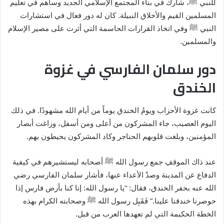
للنبي
ﷺ
، شارك في بناء المجتمع الإسلامي الجديد وساهم في تعليم
المسلمين القيم والأخلاق النبيلة. كان له دور فعال في استشارات
النبي
ﷺ
وفي اتخاذ القرارات الحاسمة التي أثرت على مصير الإسلام
والمسلمين.
دور سلمان الفارسي في غزوة
الخندق
كانت غزوة الأحزاب ويومُ الخندق يوماً من أيام الله مشهودًا. في ذلك
اليوم العصيب، جاء المشركون من أعلى ومن أسفل، وزاغت أبصار
المؤمنين، وبلغت قلوبهم الحناجر وكاد المشركون يحيطون بهم.
عند ذاك الموقفِ جمع رسول الله
ﷺ
أصحابه ليستشيرهم في كيفية
الدفاع عن المدينة وصدّ الأعداء عنها، فأشار سلمان الفارسي رضي
الله عنه بحفر الخندق، فقال: “يا رسول الله: إنا كنا بأرض فارس إذا
حوصرنا خندقنا علينا.” فَقَبِل رسول الله
ﷺ
وصحابته الكرام بهذه
الخطة الحكيمة التي لم تعهدها العرب من قبل.