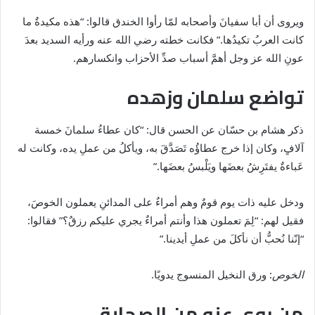
ويروى أن أبا سفيانَ وأصحابه لمّا رأوا الخندق قالوا: “هذه مكيدةٌ ما
كانت العربُ تكيدُها.” فكانت خطته رضي الله عنه ورأيه السديد بعدَ
عونِ الله عز وجل أهمَّ أسباب صدِّ الأحزاب وانكسارهم.
تواضع سلمان وزهده
ذكر هشام بن حسّان عن الحسن قال: “كان عطاءُ سلمانَ خمسة
آلافٍ، وكان إذا خرج عطاؤُه تَصَدَّقَ به، ويأكلُ من عملِ يده، وكانت له
عَباءةٌ يفتَرِشُ بعضَها ويَلْبسُ بعضَها.”
ودخل عليه ذات يوم قومٌ وهم أمراءٌ على المدائنِ يعملون الخوصَ،
فقيل لهم: “لِمَ تعملون هذا وأنتم أمراءٌ يجري عليكم رزقٌ؟” فقالوا:
“إنّنا نُحبُّ أن نأكلَ من عملِ أيدينا.”
الخوص
: ورق النخيل المنسوج يدويًا.
من روى عنه من الصحابة