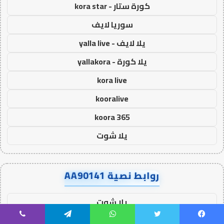
كورة ستار - kora star
سوريا لايف
يلا لايف - yalla live
يلا كورة - yallakora
kora live
kooralive
koora 365
يلا شوت
روابط نصية AA90141
يلا شوت
كورة ستار - koora-star
يسبوك
تويتر
واتساب
تيلقرام
ڤايبر