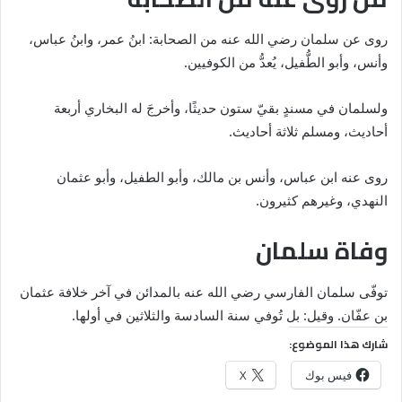
روى عن سلمان رضي الله عنه من الصحابة: ابنُ عمر، وابنُ عباس،
وأنس، وأبو الطُّفيل، يُعدُّ من الكوفيين.
ولسلمان في مسندٍ بقيّ ستون حديثًا، وأخرجَ له البخاري أربعة
أحاديث، ومسلم ثلاثة أحاديث.
روى عنه ابن عباس، وأنس بن مالك، وأبو الطفيل، وأبو عثمان
النهدي، وغيرهم كثيرون.
وفاة سلمان
توفّى سلمان الفارسي رضي الله عنه بالمدائن في آخر خلافة عثمان
بن عفّان. وقيل: بل تُوفي سنة السادسة والثلاثين في أولها.
شارك هذا الموضوع:
فيس بوك
X