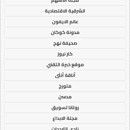
مجلة الاسهم
الشرقية الاقتصادية
عالم الايفون
مدونة كوكان
صحيفة نهج
كار نيوز
موقع خبرة التقني
أناقة أنثى
متورخ
مدسن
روتانا تسويق
مجلة الابداع
نادي الترددات