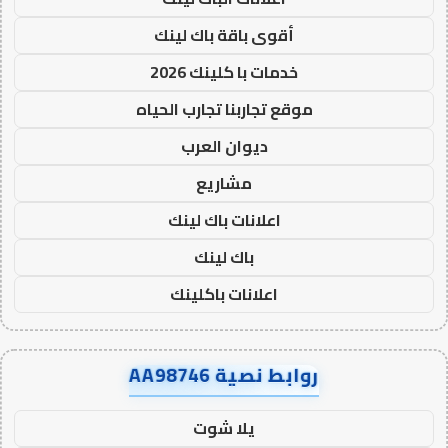
أقوى باقة باك لينك
خدمات با كلينك 2026
موقع تجاربنا تجارب الحياه
ديوان العرب
مشاريع
اعلانات باك لينك
باك لينك
اعلانات باكلينك
روابط نصية AA98746
يلا شوت