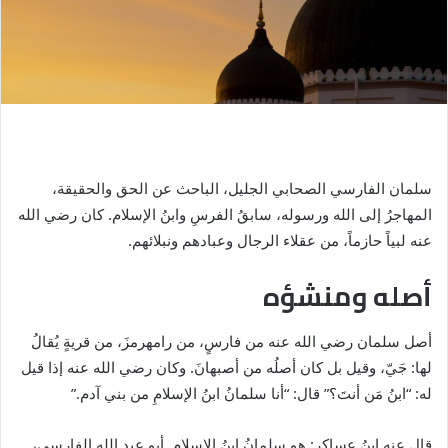
سلمان الفارسي الصحابي الجليل، الباحث عن الحق والحقيقة،
المهاجرُ إلى الله ورسوله، سابقُ الفرسِ وابنُ الإسلام. كان رضي الله
عنه لبياً حازماً، من عقلاء الرجال وعبادهم ونبلائهم.
أصله ومنشؤه
أصل سلمان رضي الله عنه من فارسٍ، من رامهرمزَ، من قريةٍ يُقالُ
لها: جَيّ، وقيل بل كان أصلُه من أصبهانَ. وكان رضي الله عنه إذا قيل
له: “ابنُ مَن أنتَ؟” قال: “أنا سلمانُ ابنُ الإسلامِ من بني آدم.”
قال عنه ابنُ عساكر: هو سلمانُ ابنُ الإسلام. أبو عبد الله الفارسي،