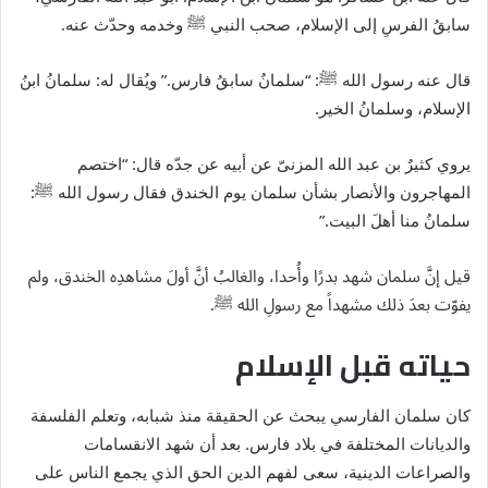
سابقُ الفرسِ إلى الإسلام، صحب النبي
ﷺ
وخدمه وحدّث عنه.
قال عنه رسول الله
ﷺ
: “سلمانُ سابقُ فارس.” ويُقال له: سلمانُ ابنُ
الإسلام، وسلمانُ الخير.
يروي كثيرٌ بن عبد الله المزنىّ عن أبيه عن جدّه قال: “اختصم
المهاجرون والأنصار بشأن سلمان يوم الخندق فقال رسول الله
ﷺ
:
سلمانُ منا أهلَ البيت.”
قيل إنَّ سلمان شهد بدرًا وأُحدا، والغالبُ أنَّ أولَ مشاهدِه الخندق، ولم
يفوّت بعدَ ذلك مشهداً مع رسولِ الله
ﷺ
.
حياته قبل الإسلام
كان سلمان الفارسي يبحث عن الحقيقة منذ شبابه، وتعلم الفلسفة
والديانات المختلفة في بلاد فارس. بعد أن شهد الانقسامات
والصراعات الدينية، سعى لفهم الدين الحق الذي يجمع الناس على