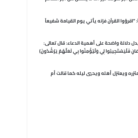
: “اقرؤوا القرآن فإنه يأتي يوم القيامة شفيعاً
يدل دلالة واضحة على أهمية الدعاء: قال تعالى:
وَةَ الدَّاعِ إِذَا دَعَانِ فَلْيَسْتَجِيبُوا لِي وَلْيُؤْمِنُوا بِي لَعَلَّهُمْ يَرْشُدُونَ﴾
زره ويعتزل أهله ويحيي ليله كما قالت أم