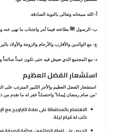
أ‌- الله سبحانه وتعالى بالتوبة الصادقة.
ب‌- الرسول
ﷺ
بطاعته فيما أمر واجتناب ما نهى عنه و
ج- مع الوالدين والأقارب والأرحام والزوجة والأولاد بالبر
د- مع المجتمع الذي تعيش فيه حتى تكون عبداً صالحاً ون
استشعار الفضل العظيم
استشعار الفضل العظيم والأجر الكبير المترتب على ا
“من صام رمضان إيمانا ً واحتساباً غفر له ما تقدم من ذن
الاهتمام بالمحافظة على صلاة التراويح
مع الإ
كتب له قيام ليلة.
الحرص على إفطار الصائمين، وكثرة الصدقة
فعن