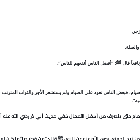
زجر.
 والصلة.
افعاً قال
ﷺ
: “أفضل الناس أنفعهم للناس”.
لصيام، فبعض الناس تعود على الصيام ولم يستشعر الأجر والثواب المترتب
به”.
مام حتى ينصرف من أفضل الأعمال ففي حديث أبي ذر رضي الله عنه أن
 زيد الجهني رضي الله عنه عن النبي
ﷺ
قال: “من فطر صائما كان له 