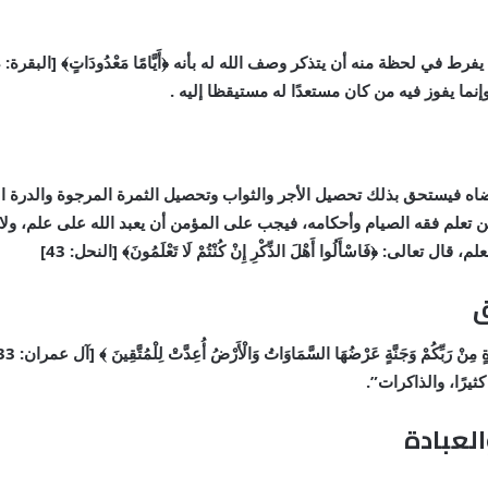
إنما يفوز فيه من كان مستعدًا له مستيقظا إليه .
ضاه فيستحق بذلك تحصيل الأجر والثواب وتحصيل الثمرة المرجوة والدرة ال
ن تعلم فقه الصيام وأحكامه، فيجب على المؤمن أن يعبد الله على علم، ولا 
ى: ﴿فَاسْأَلُوا أَهْلَ الذِّكْرِ إِنْ كُنْتُمْ لَا تَعْلَمُونَ﴾ [النحل: 43]
ق
ثيرًا، والذاكرات”.
لعبادة