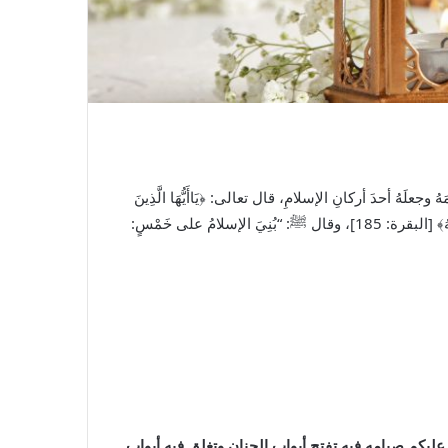
هُ أحدَ أركانِ الإسلامِ، قال تعالى: ﴿يَاأَيُّهَا الَّذِينَ
ﷺ
: “بُنِيَ الإسلامُ على خَمْسٍ:
كم صيامه فيه تفتح أبواب الجنان وتغلق فيه أبواب