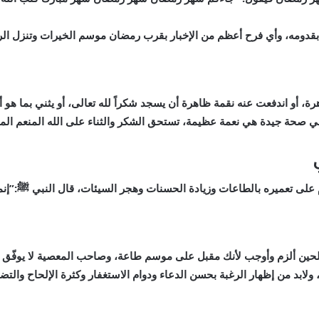
بقدومه، وأي فرح أعظم من الإخبار بقرب رمضان موسم الخيرات وتنزل ال
 أو اندفعت عنه نقمة ظاهرة أن يسجد شكراً لله تعالى، أو يثني بما هو أهل
صحة جيدة هي نعمة عظيمة، تستحق الشكر والثناء على الله المنعم المت
 على تعميره بالطاعات وزيادة الحسنات وهجر السيئات، قال النبي
ﷺ
:”إن
ين ألزم وأوجب لأنك مقبل على موسم طاعة، وصاحب المعصية لا يوفّق للط
لابد من إظهار الرغبة بحسن الدعاء ودوام الاستغفار وكثرة الإلحاح والتض