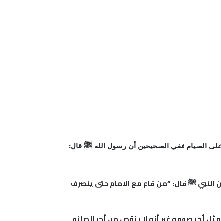
 على الصيام ففي الصحيحين أن رسول الله
ﷺ
قال:
 النبي
ﷺ
قال: “من قام مع الامام حتى ينصرف
مثل أجر صومه غير أنه لا ينقص من أجر الصائم