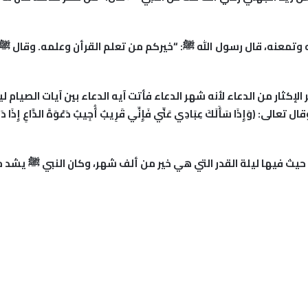
 وتمعنه، قال رسول الله
ﷺ
: “خيركم من تعلم القرأن وعلمه. وقال
ﷺ
ر
الإكثار من الدعاء
لأنه شهر الدعاء فأتت آيه الدعاء بين آيات الصيام ل
لَ رَبُّكُمُ ادْعُونِي أَسْتَجِبْ لَكُمْ ﴾ [غافر: 60]، وقال تعالى: ﴿وَإِذَا سَأَلَكَ عِبَادِي عَنِّي فَإِنِّي قَرِيبٌ أُجِيبُ دَعْ
يث فيها ليلة القدر التي هي خير من ألف شهر، وكان النبي
ﷺ
يشد مئ