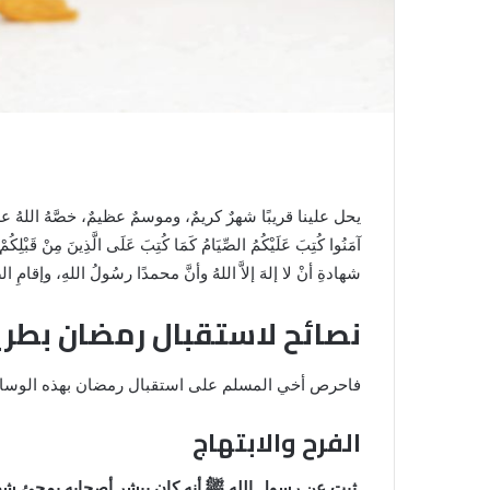
يحل علينا قريبًا شهرٌ كريمٌ، وموسمٌ عظيمٌ، خصَّهُ اللهُ على سا
آمَنُوا كُتِبَ عَلَيْكُمُ الصِّيَامُ كَمَا كُتِبَ عَلَى الَّذِينَ مِنْ قَبْلِكُمْ لَعَلَّكُمْ تَتَّقُونَ﴾ [البقرة: 183]، وقال تعالى: ﴿فَمَنْ
شهادةِ أنْ لا إلهَ إلاَّ اللهُ وأنَّ محمدًا رسُولُ اللهِ، وإقامِ ال
نصائح لاستقبال رمضان بطري
فاحرص أخي المسلم على استقبال رمضان بهذه الوسائ
الفرح والابتهاج
ثبت عن رسول الله
ﷺ
أنه كان يبشر أصحابه بمجئ شه