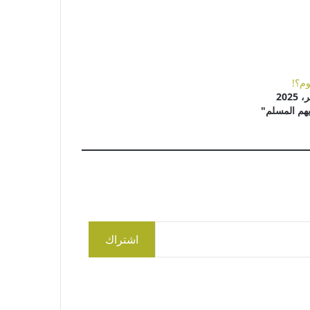
وم؟!
هم المسلم"
اشتراك