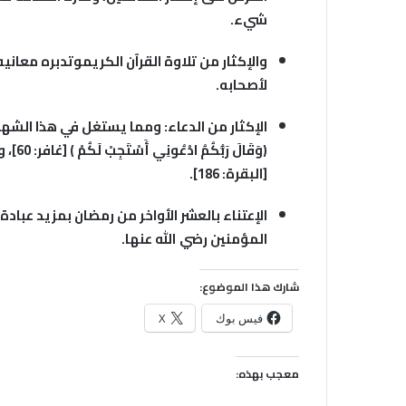
شيء.
و
الإكثار من تلاوة القرآن الكريم
وتدبره معانيه
لأصحابه.
الإكثار من الدعاء
: ومما يستغل في هذا الشه
﴿وَقَا
[البقرة: 186].
الإعتناء بالعشر الأواخر
من رمضان بمزيد عبادة ح
المؤمنين رضي الله عنها.
شارك هذا الموضوع:
فيس بوك
X
معجب بهذه: