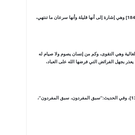
رمضان من أنفس لحظات العمر، ومما يجعل الإنسان لا يفرط في لحظة منه أن يتذكر وصف الله له بأنه ﴿أَيَّامًا مَعْدُودَاتٍ﴾ [البقرة: 184] وهي إشارة إلى أنها قليلة وأنها سرعان ما تنتهي،
غالية وهي التقوى، وكم من إنسان يصوم ولا صيام له
يعذر بجهل الفرائض التي فرضها الله على العباد،
وهي أصل في العبادة، قال تعالى: ﴿وَسَارِعُوا إِلَى مَغْفِرَةٍ مِنْ رَبِّكُمْ وَجَنَّةٍ عَرْضُهَا السَّمَاوَاتُ وَالْأَرْضُ أُعِدَّتْ لِلْمُتَّقِينَ ﴾ [آل عمران: 133]، وفي الحديث:”سبق المفردون، سبق المفردون”،