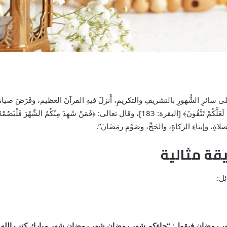
ئرِ الشُّهورِ بالتشريفِ والتكريمِ، أَنزلَ فيهِ القرآنَ العظيم، وفَرَضَ صيامَهُ وجعلَ
 شَهِدَ مِنْكُمُ الشَّهْرَ فَلْيَصُمْهُ﴾ [البقرة: 185]، وقال
صلاةِ، وإيتاءِ الزكاةِ، والحَجِّ، وصَوْمِ رمَضَانَ”.
قة مثالية
ل:
ر رمضان فيقول: “جاءكم شهر رمضان شهر رمضان شهر مبارك كتب الله علي