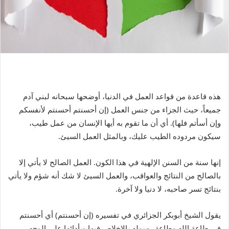
هذه قاعدة من قواعد العمل في الدنيا، أوضحها سبحانه لبني آدم
جميعاً، حيث الجزاء من جنس العمل (إن أحسنتم أحسنتم لأنفسكم
وإن أسأتم فلها). أي أن ما تقوم به أيها الإنسان من عمل طيب،
سيكون مردوده الطيب عليك، وبالمثل العمل السيئ.
إنها سنة من السنن الإلهية في هذا الكون. العمل الصالح لا يأتي إلا
بالصالح من النتائج والعواقب، والعمل السيئ لا شك أنه شؤم ولا يأتي
بنتائج تسر صاحبه، لا دنيا ولا آخرة.
يقول الشيخ أبوبكر الجزائري في تفسيره (إن أحسنتم) أي أحسنتم
في طاعة الله وطاعة رسوله بالإخلاص فيها وبأدائها على الوجه