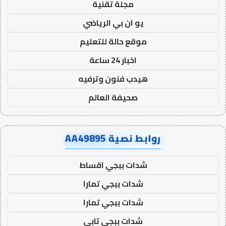
مجلة تقنية
يو ان بي الرياضي
موقع حالة للتعليم
اخبار 24 ساعة
هيدب فنون وترفيه
صحيفة العالم
روابط نصية AA49895
شدات ببجي اقساط
شدات ببجي تمارا
شدات ببجي تمارا
شدات ببجي تابي