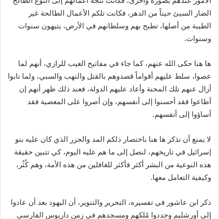
الضار السيئ حيناً من الدهر، فكانت تلكم الأعمال الطالحة غير
الطيبة من أصلها، تطيح بهم وسلطانهم في الأرض، يتيهون سنوات
وسنوات.
ها هنا حكى الله عنهم، كما جاء في مفاتيح الغيب للرازي، أنهم لما
عصوا، سلط عليهم أقواماً قصدوهم بالقتل والنهب والسبي، ولما تابوا
أزال عنهم تلك المحنة وأعاد عليهم الدولة، فعند ذلك ظهر أنهم إن
أطاعوا فقد أحسنوا إلى أنفسهم، وإن أصروا على المعصية فقد
أساؤوا إلى أنفسهم.
لا يمنع أن نذكر ها هنا باختصار ذلكم المد والجزر الذي كان عليه بنو
إسرائيل في تاريخهم، لنصل إلى ما هم عليه اليوم، كي تتبين حقيقة
هذه النوعية من البشر أكثر فأكثر للغافلين من هذه الأمة، وهم كُثُر،
وكيفية التعامل معها.
ذكر ابن عاشور في تفسيره، التحرير والتنوير، أن اليهود بعد أن عادوا
إلى أورشليم وجددوا مُلكهم ومسجدهم في زمن داريوس الفارسي