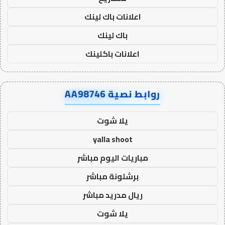
اعلانات باك لينك
باك لينك
اعلانات باكلينك
روابط نصية AA98746
يلا شوت
yalla shoot
مباريات اليوم مباشر
برشلونة مباشر
ريال مدريد مباشر
يلا شوت