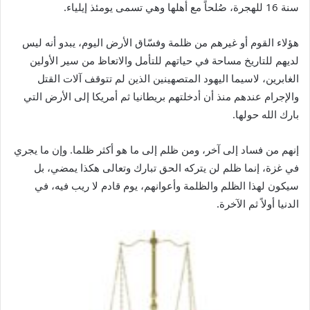
سنة 16 للهجرة، صُلحاً مع أهلها وهي تسمى يومئذ إيلياء.
هؤلاء القوم أو غيرهم من ظلمة وفسّاق الأرض اليوم، يبدو أنه ليس
لديهم للتاريخ مساحة في حياتهم للتأمل والاتعاظ من سير الأولين
الغابرين، لاسيما اليهود المتصهينين الذين لم تتوقف آلات القتل
والإجرام عندهم منذ أن أدخلتهم بريطانيا ثم أمريكا إلى الأرض التي
بارك الله حولها.
إنهم من فساد إلى آخر، ومن ظلم إلى ما هو أكثر ظلما. وإن ما يجري
في غزة، إنما ظلم لن يتركه الحق تبارك وتعالى هكذا يمضي، بل
سيكون لهذا الظلم والظلمة وأعوانهم، يوم قادم لا ريب فيه، في
الدنيا أولاً ثم الآخرة.