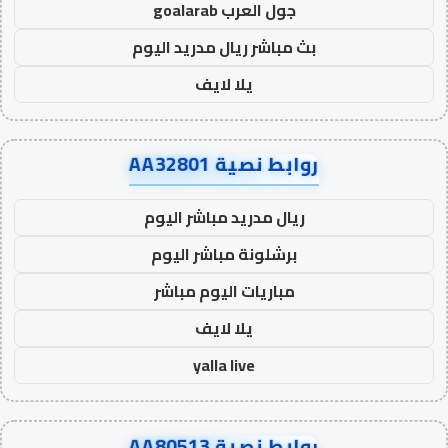
جول العرب goalarab
بث مباشر ريال مدريد اليوم
يلا لايف
روابط نصية AA32801
ريال مدريد مباشر اليوم
برشلونة مباشر اليوم
مباريات اليوم مباشر
يلا لايف
yalla live
روابط نصية AA80513