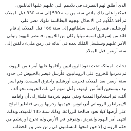
الذي أطلق لهم التصرف في بلادهم التي غلبهم عليها البابليون،
فمكثوا على ذلك مائتي سنة من سنة 530 إلى سنة 330 قبل الميلاد،
ثم أخذ مُلْكُهم في الانحلال بهجوم البطالسة ملوك مصر على
أورشليم، فصاروا تحت سلطانهم إلى سنة 166 قبل الميلاد، إذ قام
قائد من إسرائيل اسمه ميثيا وكان من اللاويين، فانتصر لليهود وتولى
الأمر عليهم وتسلسل المُلك بعده في أبنائه في زمن مليء بالفتن إلى
سنة أربعين قبل الميلاد.
دخلت المملكة تحت نفوذ الرومانيين وأقاموا عليها أمراء من اليهود،
ثم تمردوا للخروج على الرومانيين، فأرسل قيصر بالجيوش في حدود
سنة أربعين بعد الميلاد، فخربت أورشليم واحترق المسجد، وتم أسر
نيف وتسعين ألفاً من اليهود، وقُتل منهم في تلك الحروب نحو ألف
ألف، ثم استعادوا المدينة وبقي منهم شرذمة قليلة إلى أن وافاهم
الإمبراطور الروماني أدريانوس، فهدمها وخربها ورمى قناطير المِلح
على أرضها كيلا تعود صالحة للزراعة، وذلك سنة 135 للميلاد. وبذلك
انتهى أمر اليهود وانقرض، وتفرقوا في الأرض ولم تخرج أورشليم من
حكم الرومان إلا حين فتحها المسلمون في زمن عمر بن الخطاب