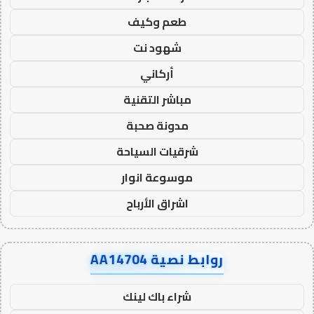
طعم وكيف
شهود نت
أركاني
مباشر التقنية
مدونة صحبة
شرقيات السياحة
موسوعة انوار
اشراق الأرباح
روابط نصية AA14704
شراء باك لينك