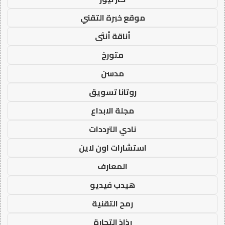
موقع خبرة التقني
أناقة أنثى
متورخ
مدسن
روتانا تسويق
مجلة الابداع
نادي الترددات
استشارات اون لاين
المعارف
هيدب فيديو
رمح التقنية
رذاذ التجارة