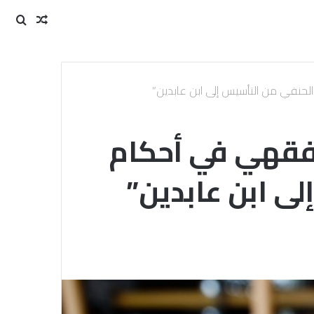
مقال
بحث
عن
عشوائي
الحنفي من التأسيس إلى ابن عابدين”
الفقهي في أحكام
ى ابن عابدين”