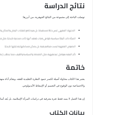
نتائج الدراسة
توصلت الباحثة إلى مجموعة من النتائج الجوهرية، من أبرزها:
الاجتهاد الفقهي ليس خطًا مستقيمًا، بل هو خاضع لتقلبات الزمان والمكان وا
المرأة نالت أدوارًا سياسية بارزة في فترات يُعتقد أنها كانت منحدرة تاريخيًا، مث
النصوص الفقهية ليست ميتافيزيقية، بل يمكن مساءلتها وتحليلها تاريخيًا.
تأثر الفقه بعوامل غير فقهية، مثل الاقتصاد والسياسة والعُرف، مما يتطلب إعادة
خاتمة
يعتبر هذا الكتاب محاولة أصيلة لكسر جمود النظرة التقليدية للفقه، ويقدّم أداة م
والاجتماعية دون الوقوع في التعميم أو الإسقاط الأيديولوجي.
إن هذا العمل لا يسد فقط ثغرة معرفية في دراسات المرأة الإسلامية، بل يُعد أساسً
بيانات الكتاب