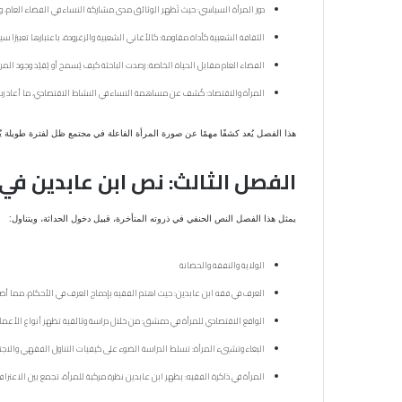
دور المرأة السياسي: حيث تُظهر الوثائق مدى مشاركة النساء في الفضاء العام،
الثقافة الشعبية كأداة مقاومة: كالأغاني الشعبية والزغرودة، باعتبارها تعبيرًا سيا
الفضاء العام مقابل الحياة الخاصة: رصدت الباحثة كيف يُسمح أو يُقيّد وجود المرأ
المرأة والاقتصاد: كُشف عن مساهمة النساء في النشاط الاقتصادي، ما أعاد رسم 
هذا الفصل يُعد كشفًا مهمًا عن صورة المرأة الفاعلة في مجتمع ظل لفترة طويلة ي
الفصل الثالث: نص ابن عابدين في
يمثل هذا الفصل النص الحنفي في ذروته المتأخرة، قبيل دخول الحداثة، ويتناول:
الولاية والنفقة والحضانة
العرف في فقه ابن عابدين: حيث اهتم الفقيه بإدماج العرف في الأحكام، مما أضفى
الواقع الاقتصادي للمرأة في دمشق: من خلال دراسة وثائقية تظهر أنواع الأعمال
البغاء وتشييء المرأة: تسلط الدراسة الضوء على كيفيات التناول الفقهي والاج
المرأة في ذاكرة الفقيه: يظهر ابن عابدين نظرة مركبة للمرأة، تجمع بين الاعتراف