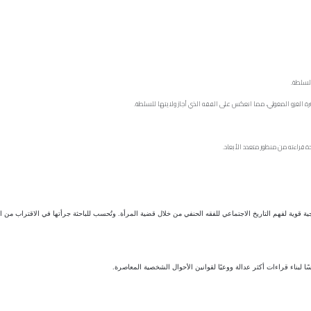
لسلطة.
ل فترة الغزو المغولي، مما انعكس على الفقه الذي أجاز ولايتها للسلطة.
 قراءته من منظور متعدد الأبعاد.
نهجية قوية لفهم التاريخ الاجتماعي للفقه الحنفي من خلال قضية المرأة. وتُحسب للباحثة جرأتها في الاقتراب من
ا لبناء قراءات أكثر عدالة ووعيًا لقوانين الأحوال الشخصية المعاصرة.