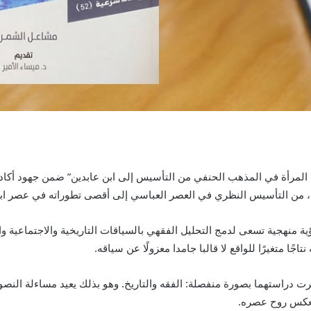
م المرأة في المذهب الحنفي من التأسيس إلى ابن عابدين” ضمن جهود أكادي
ي، من التأسيس النظري في العصر العباسي إلى أقصى تطوراته في عصر اب
منهجية تسعى لدمج التحليل الفقهي بالسياقات التاريخية والاجتماعية والس
ًا متغيرًا للواقع لا قالبا جامدا معزولًا عن سياقه.
رت دراستهما بصورة منفصلة: الفقه والتاريخ. وهو بذلك يعيد مساءلة النصو
ًا يعكس روح عصره.