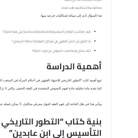
قضايا المرأة ميدانًا أساسيًّا للاجتهاد والتجديد المعاصر
هذا السؤال أدى إلى صياغة إشكاليات فرعية منها:
كيف انعكست الأوضاع السياسية والاقتصادية والاجتماعية على فقه المرأة؟
ما الفرق بين النص الفقهي في مرحلتي القوة والانحطاط السياسي؟
كيف يمكن قراءة صمت النصوص عن صوت المرأة؟
أهمية الدراسة
تنبع أهمية كتاب “التطور التاريخي للاجتهاد الفقهي في أحكام المرأة في المذهب ا
كما يقدم مادة تحليلية جادة لفهم النصوص المعتمدة في الفقه الحنفي، والتي لا تز
ويأتي هذا في ظل الحاجة إلى فهم الفقه كجهاز معرفي متكامل، لا يمكن فصله عن ظ
بنية كتاب “التطور التاريخ
التأسيس إلى ابن عابدين”