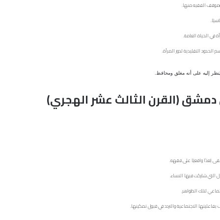
 وموقف الفقيه منها.
سيًا.
ة في الحياة العامة.
الحدود التقليدية لدور المرأة.
ُنظر إليه على أنه مغلق ومحافظ.
 دمشق (القرن الثالث عشر الهجري)
 بُعدًا واقعيًا على فقهه.
 التي شاركت فيها النساء.
تماعي لتلك الظواهر.
 بفاعليتها الاجتماعية والتردد في قبول تمكينها.