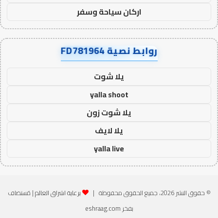
اركان سياحة وسفر
روابط نصية FD781964
يلا شوت
yalla shoot
يلا شوت زون
يلا لايف
yalla live
© حقوق النشر 2026، جميع الحقوق محفوظة |
برعاية اشراق العالم
| مُستضاف
بفخر
eshraag.com