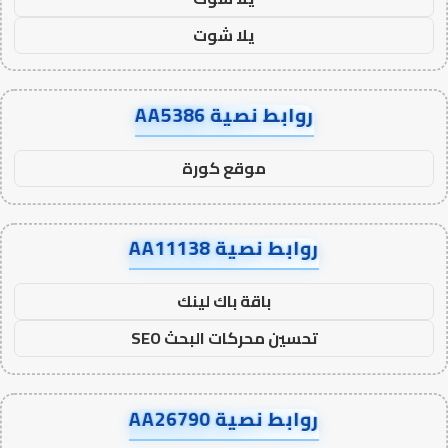
يلا شوت
روابط نصية AA5386
موقع كورة
روابط نصية AA11138
باقة باك لينك
تحسين محركات البحث SEO
روابط نصية AA26790