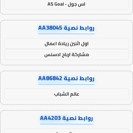
اس جول - AS Goal
روابط نصية AA38045
اول اثنين ريادة اعمال
مشاركة ارباح ادسنس
روابط نصية AA86842
عالم الشباب
روابط نصية AA4203