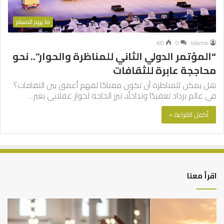
ما يهم المسلم
60
0
islamic
“المؤتمر الدولي الثاني للمناظرة والحوار”.. نحو
محاججة عابرة للثقافات
هل يمكن للمناظرة أن تكون مفتاحًا لفهم أعمق بين الثقافات؟
في عالم يزداد تعقيدًا وتداخلًا، تبرز الحاجة لحوار عقلاني يعبر…
أكمل القراءة »
اقرأ معنا
أهم
الع
أسباب
الع