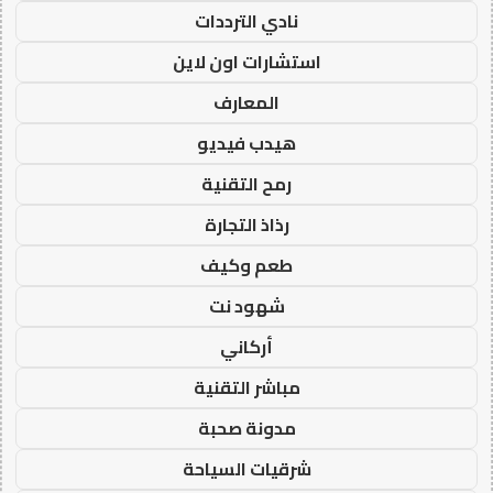
نادي الترددات
استشارات اون لاين
المعارف
هيدب فيديو
رمح التقنية
رذاذ التجارة
طعم وكيف
شهود نت
أركاني
مباشر التقنية
مدونة صحبة
شرقيات السياحة