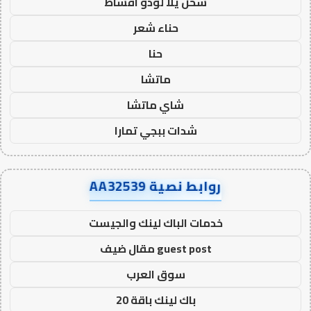
شحن يلا لودو اقساط
حناء شعر
حنا
ماتشا
شاي ماتشا
شدات ببجي تمارا
روابط نصية AA32539
خدمات الباك لينك والجيست
guest post مقال ضيف
سوق العرب
باك لينك باقة 20