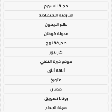
مجلة الاسهم
الشرقية الاقتصادية
عالم الايفون
مدونة كوكان
صحيفة نهج
كار نيوز
موقع خبرة التقني
أناقة أنثى
متورخ
مدسن
روتانا تسويق
مجلة الابداع