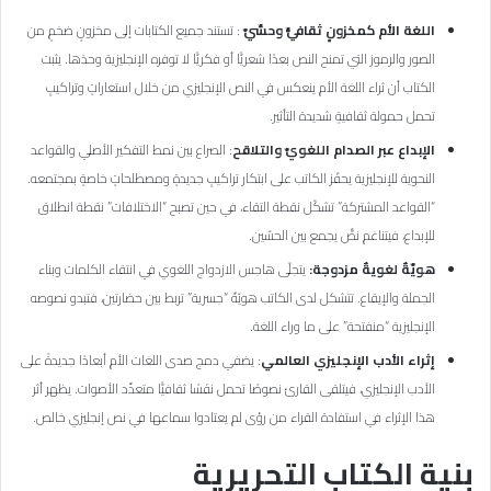
اللغة الأم كمخزونٍ ثقافيٍّ وحسِّيّ
: تستند جميع الكتابات إلى مخزونٍ ضخمٍ من
الصور والرموز التي تمنح النص بعدًا شعريًّا أو فكريًّا لا توفره الإنجليزية وحدَها. يثبت
الكتاب أن ثراء اللغة الأم ينعكس في النص الإنجليزي من خلال استعاراتٍ وتراكيبٍ
تحمل حمولة ثقافيةٍ شديدة التأثير.
الإبداع عبر الصدام اللغويّ والتلاقح
: الصراع بين نمط التفكير الأصلي والقواعد
النحوية للإنجليزية يحفّز الكاتب على ابتكار تراكيبٍ جديدةٍ ومصطلحاتٍ خاصةٍ بمجتمعه.
“القواعد المشتركة” تشكّل نقطة التقاء، في حين تصبح “الاختلافات” نقطة انطلاق
للإبداع، فيتناغم نصٌّ يجمع بين الحسّين.
هويّةٌ لغويةٌ مزدوجة:
يتجلّى هاجس الازدواج اللغوي في انتقاء الكلمات وبناء
الجملة والإيقاع. تتشكل لدى الكاتب هويّةٌ “جسرية” تربط بين حضارتين، فتبدو نصوصه
الإنجليزية “منفتحة” على ما وراء اللغة.
إثراء الأدب الإنجليزي العالمي
: يضفي دمج صدى اللغات الأم أبعادًا جديدةً على
الأدب الإنجليزي، فيتلقى القارئ نصوصًا تحمل نفَسًا ثقافيًّا متعدِّد الأصوات. يظهر أثر
هذا الإثراء في استفادة القراء من رؤى لم يعتادوا سماعها في نص إنجليزي خالص.
بنية الكتاب التحريرية