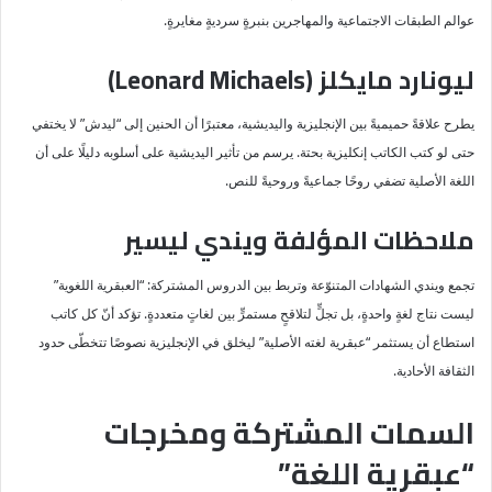
عوالم الطبقات الاجتماعية والمهاجرين بنبرةٍ سرديةٍ مغايرةٍ.
ليونارد مايكلز (Leonard Michaels)
يطرح علاقةً حميميةً بين الإنجليزية واليديشية، معتبرًا أن الحنين إلى “ليدش” لا يختفي
حتى لو كتب الكاتب إنكليزية بحتة. يرسم من تأثير اليديشية على أسلوبه دليلًا على أن
اللغة الأصلية تضفي روحًا جماعيةً وروحيةً للنص.
ملاحظات المؤلفة ويندي ليسير
تجمع ويندي الشهادات المتنوّعة وتربط بين الدروس المشتركة: “العبقرية اللغوية”
ليست نتاج لغةٍ واحدةٍ، بل تجلٍّ لتلاقحٍ مستمرٍّ بين لغاتٍ متعددةٍ. تؤكد أنّ كل كاتب
استطاع أن يستثمر “عبقرية لغته الأصلية” ليخلق في الإنجليزية نصوصًا تتخطّى حدود
الثقافة الأحادية.
السمات المشتركة ومخرجات
“عبقرية اللغة”