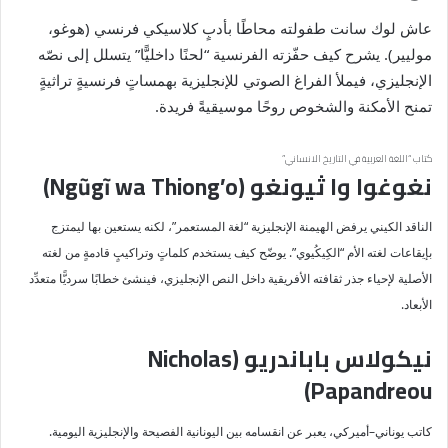
عاش لوك سانت طفولته محاطًا بأدبٍ كلاسيكي فرنسي (هوغو،
موليير). يشرح كيف حفّزته الفرنسية “لحنًا داخليًّا” يتسلل إلى نصّه
الإنجليزي، فيملأ الفراغ الصوتي للإنجليزية بهمساتٍ فرنسيةٍ تراثيةٍ
تمنح الأمكنة والشخوص روحًا موسيقيةً فريدة.
كتاب “اللغة العربية في التاريخ الانساني”
نغوغوا وا ثيونغو (Ngũgĩ wa Thiong’o)
الناقد الكيني يرفض الهيمنة الإنجليزية “لغة المستعمر”، لكنه يستعين بها ليمتزج
بإيقاعات لغته الأم “الكِيكُيوي”. يوضّح كيف يستخدم كلماتٍ وتراكيبٍ قادمةٍ من لغته
الأصلية لإحياء جذر ثقافته الأفريقية داخل النص الإنجليزي، فينشئ خطابًا سرديًّا متعدِّد
الأبعاد.
نيكولاس باباندريو (Nicholas
Papandreou)
كاتب يوناني–أميركي، يعبر عن انقسامه بين اليونانية الفصيحة والإنجليزية اليومية.