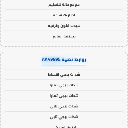
موقع حالة للتعليم
اخبار 24 ساعة
هيدب فنون وترفيه
صحيفة العالم
روابط نصية AA49895
شدات ببجي اقساط
شدات ببجي تمارا
شدات ببجي تمارا
شدات ببجي تابي
شدات ببجي تابي
ايتونز امريكي