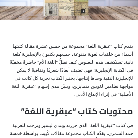
يقدم كتاب “عبقرية اللغة” مجموعة من خمس عشرة مقالة كتبتها
أسماء من خلفيات لغوية متنوعة، جميعهم يكتبون بالإنجليزية كلغة
ثانية. تستكشف هذه النصوص كيف تظلُّ “اللغة الأم” حاضرةً مخفيّةً
في الكتابة الإنجليزية؛ فهي تضيف أبعادًا شعريّةً وثقافيةً لا يمكن
للإنجليزية النقية وحدها إنتاجها. يختبر الكتاب تجربة كل كاتب في
مواجهة نظامين لغويين متمايزين، ويبيّن مدى إسهام “عبقرية اللغة
الأصلية” في إثراء الإبداع الأدبي.
محتويات كتاب “عبقرية اللغة”
في كتاب “عبقرية اللغة” الذي حررته ويندي ليسير وترجمه للعربية
حمد الشمري، يقدّم الكتاب مجموعة مقالات كُتِبت بواسطة خمسة