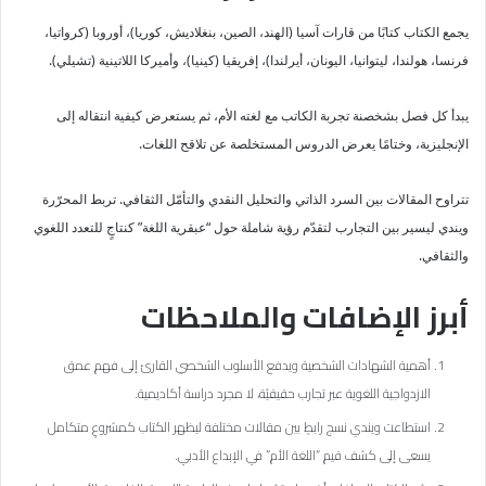
يجمع الكتاب كتابًا من قارات آسيا (الهند، الصين، بنغلاديش، كوريا)، أوروبا (كرواتيا،
فرنسا، هولندا، ليتوانيا، اليونان، أيرلندا)، إفريقيا (كينيا)، وأميركا اللاتينية (تشيلي).
يبدأ كل فصل بشخصنة تجربة الكاتب مع لغته الأم، ثم يستعرض كيفية انتقاله إلى
الإنجليزية، وختامًا يعرض الدروس المستخلصة عن تلاقح اللغات.
تتراوح المقالات بين السرد الذاتي والتحليل النقدي والتأمّل الثقافي. تربط المحرّرة
ويندي ليسير بين التجارب لتقدّم رؤية شاملة حول “عبقرية اللغة” كنتاجٍ للتعدد اللغوي
والثقافي.
أبرز الإضافات والملاحظات
أهمية الشهادات الشخصية ويدفع الأسلوب الشخصي القارئ إلى فهم عمق
الازدواجية اللغوية عبر تجارب حقيقيّة، لا مجرد دراسة أكاديمية.
استطاعت ويندي نسج رابطٍ بين مقالات مختلفة ليظهر الكتاب كمشروعٍ متكامل
يسعى إلى كشف قيم “اللغة الأم” في الإبداع الأدبي.