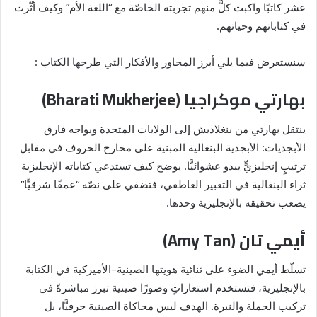
عشر كاتبًا واكبت كلٌّ منهم تجربته الخاصّة مع “اللغة الأم” وكيف أثّرت
في كتاباتهم وحياتهم.
سنستعرض فيما يلي أبرز المحاور والأفكار التي طرحها الكتاب :
بهارتي موكراجيا (Bharati Mukherjee)
ينتقل بهارتي من بنغلاديش إلى الولايات المتحدة ويواجه فارق
الأبجديات: الأبجدية البنغالية المبنية على مخارج الحروف في مقابل
ترتيبٍ إنجليزيٍّ يبدو عشوائيًّا. يوضح كيف تستدعي كتاباته الإنجليزية
ثراء البنغالية في التعبير العاطفي، فتضفي على نصّه “عمقًا شرقيًّا”
يصعب تحقيقه بالإنجليزية وحدها.
أيمي تان (Amy Tan)
تسلّط أيمي الضوء على ثنائية هويتها الصينية–الأميركية في الكتابة
بالإنجليزية، فتستخدم استعاراتٍ وصورًا صينية تبرز مباشرةً في
تركيب الجملة والنبرة. الهدف ليس محاكاة الصينية حرفيًّا، بل