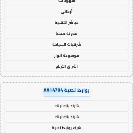
شهود نت
أركاني
مباشر التقنية
مدونة صحبة
شرقيات السياحة
موسوعة انوار
اشراق الأرباح
روابط نصية AA14704
شراء باك لينك
شراء باك لينك
شراء روابط نصية