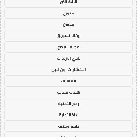
أناقة أنثى
متورخ
مدسن
روتانا تسويق
مجلة الابداع
نادي الترددات
استشارات اون لاين
المعارف
هيدب فيديو
رمح التقنية
رذاذ التجارة
طعم وكيف