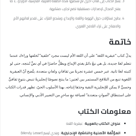
يشير الكتاب إلى لغاتٍ أخرى لم تشملها هذه الطبعة (العربية، الفارسية، الأوردو…)، ما
يفتح المجال لإصدارات مستقبلية تضم تجارب مشابهة.
يطرح تساؤلاتٍ حول الهوية واللغة والإبداع، ويشجع القرّاء على تقدير لغاتهم الأم
والانفتاح على ثراء التلاقح اللغوي.
خاتمة
يدلّ كتاب “عبقرية اللغة” على أن اللغة الأم ليست مجرد “خلفية” تُخلفها وراءك عندما
تتعلم لغةً جديدة، بل هي نبعٌ دائمٌ يغذي الإبداع ويظلُّ حاضرًا في أي نصٍّ تُنتجه، حتى لو
كتبته لغةً ثانية. عبر خمس عشرة تجربةً من ثقافاتٍ ولغاتٍ متعددة، يتَّضح أنّ العبقرية
اللغوية تنبع من التلاقح المستمر بين لغتين؛ ما ينتج نصوصًا إنجليزيةً تنبض بتنوعٍ ثقافيٍّ
وحسيٍّ لا يمكن للإنجليزية النقية وحدَها إنتاجه. بهذا الأسلوب الحيّ، تظهر قدرات الكتاب
على استنطاق “أصواتٍ متعددة” لصياغة نبعٍ ساحرٍ من التعبير الأدبي والإنساني.
معلومات الكتاب
عنوان الكتاب بالعربية
: عبقرية اللغة
المؤلِّفة الأصلية والناشرة الإنجليزية
: ويندي ليسير (Wendy Lesser)