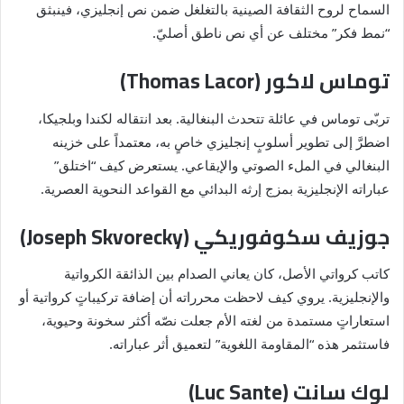
السماح لروح الثقافة الصينية بالتغلغل ضمن نص إنجليزي، فينبثق
“نمط فكر” مختلف عن أي نص ناطق أصليّ.
توماس لاكور (Thomas Lacor)
تربّى توماس في عائلة تتحدث البنغالية. بعد انتقاله لكندا وبلجيكا،
اضطرَّ إلى تطوير أسلوبٍ إنجليزي خاصٍ به، معتمداً على خزينه
البنغالي في الملء الصوتي والإيقاعي. يستعرض كيف “اختلق”
عباراته الإنجليزية بمزج إرثه البدائي مع القواعد النحوية العصرية.
جوزيف سكوفوريكي (Joseph Skvorecky)
كاتب كرواتي الأصل، كان يعاني الصدام بين الذائقة الكرواتية
والإنجليزية. يروي كيف لاحظت محرراته أن إضافة تركيباتٍ كرواتية أو
استعاراتٍ مستمدة من لغته الأم جعلت نصّه أكثر سخونة وحيوية،
فاستثمر هذه “المقاومة اللغوية” لتعميق أثر عباراته.
لوك سانت (Luc Sante)