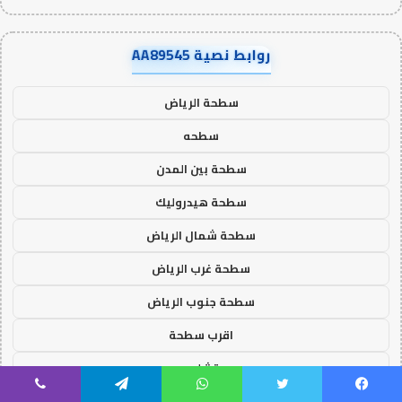
روابط نصية AA89545
سطحة الرياض
سطحه
سطحة بين المدن
سطحة هيدروليك
سطحة شمال الرياض
سطحة غرب الرياض
سطحة جنوب الرياض
اقرب سطحة
تشليح
شراء سيارات سكراب
يسبوك
تويتر
واتساب
تيلقرام
ڤايبر