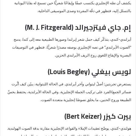
يكشف أن نصّه الإنجليزي يكتسب عمقًا وإيقاعًا شعريًّا حين تسمح له بقايا اليونانية
بالتسلل إليه، فتظهر في دقّة المفردة وصدى الموسيقى الداخلية.
إم. جاي فيتزجيرالد (M. J. Fitzgerald)
أيرلندي–كندي، يتذكّر كيف حمل شعر إيرلندا وصورها الطبيعية معه إلى كندا. يدمج
“الصوت الأيرلندي” في نصه الإنجليزي بوصفه مصدرًا شعريًّا، فتظهر في التوصيفات
البصرية والإيقاع اللغوي روح الريف الأيرلندي الحزين.
لويس بيغلي (Louis Begley)
يستعرض تجربتين: أصلٌ ليتواني وآخر أيرلندي. في الحالة الليتوانية، يبيّن كيف أثَّرت
ضمائر الجمع/الفرد على تركيب الجملة الإنجليزية. وفي الحالة الأيرلندية، يحتفظ بحسِّ
الطبيعة وروح الحنين، ما يخلق نصوصًا إنجليزية متعددة الصوت.
بيرت كيزر (Bert Keizer)
هولندي–كندي، يوضّح تعقيدات الإملاء والقواعد الإنجليزية مقارنة بدقة الصوت الهولندية.