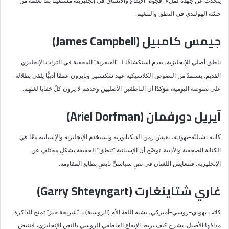
يتحدث عن جهده لملء “فجوة” الإيقاع والاتساق في إنجليزيته مستعينًا بما تعلمه من
حسّه الهولندي في النطق والتنغيم.
جيمس كامبيل (James Campbell)
ناطق أصلي للإنجليزية، يقدم استكشافًا لـ “العبقرية” المخفية في التراث الإنجليزي
القديم. يستمدّ من النصوص الكلاسيكية عهد شكسبير وبايرون عمقًا أدبيًّا يلقي بظلاله
على نصوصه اليومية، مؤكدًا أن الناطقين الأصليين وحدهم لا يرون كلّ خفايا لغتهم.
آيريل دورفمان (Ariel Dorfman)
كاتبة تشيليّة–يهودية، تعيش زمن الديكتاتورية وتستخدم الإنجليزية والإسبانية معًا في
الكتابة الصحفية والأدبية. توضّح أن الإسبانية “تنطق” الحقيقة بشكلٍ مختلفٍ عن
الإنجليزية، فتتعايش اللغتان في نصٍ سياسيٍّ نابضٍ بطابع المقاومة.
غاري شتاينغارت (Garry Shteyngart)
كاتب يهودي–روسي–أميركي، يشبه اللغةَ الأم (الروسية) بـ “شريحة خبز” تمنح الذاكرة
مذاقها الأصيل. يشرح كيف يربط الإيقاع العاطفي الروسي بالنص الإنجليزي، فتنبض