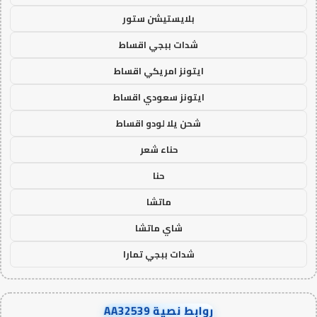
بلايستيشن ستور
شدات ببجي اقساط
ايتونز امريكي اقساط
ايتونز سعودي اقساط
شحن يلا لودو اقساط
حناء شعر
حنا
ماتشا
شاي ماتشا
شدات ببجي تمارا
روابط نصية AA32539