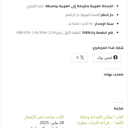
النسخة العربية مترجمة إلى العربية بواسطة
: حمد الشمري
دار النشر
(النسخة العربية): دار أثر للنشر
سنة الإصدار
: 2019م / 1440هـ
ر
قم الطبعة والـISBN
: الطبعة الأولى، رقم ISBN 978-1-947836-22-8
شارك هذا الموضوع:
فيس بوك
X
معجب بهذه:
مرتبط
كتاب “مفاتن الحداثة وخبايا
كتاب مباحث في الإعجاز
اللغة” .. قراءة التراث بنظرة
28 يناير، 2025