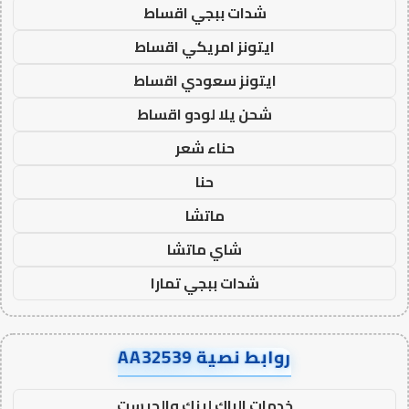
شدات ببجي اقساط
ايتونز امريكي اقساط
ايتونز سعودي اقساط
شحن يلا لودو اقساط
حناء شعر
حنا
ماتشا
شاي ماتشا
شدات ببجي تمارا
روابط نصية AA32539
خدمات الباك لينك والجيست