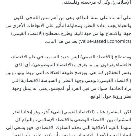
الإسلامي)، وكل له مرجعيته وفلسفته.
على أنه بناء على سنة التدافع، وهي من أهم سنن الله في الكون
والحياة يجب إعادة النظر، ومحاولة التأثير على الاتجاهات الأخرى من
جهة، والانتفاع بها من جهة ثانية، وطرح مصطلح (الاقتصاد القيمي)
(Value-Based Economics) يعد من هذا الباب.
ومصطلح (الاقتصاد القيمي) ليس جديد التسمية في علم الاقتصاد،
فالعلماء يفرقون بين ما يعرف بـ(الاقتصاد الموضوعي)، أي الذي
يفسر الحقائق كما هي، ويوضح طبيعة العلاقات التي تربط بينها، وبين
(الاقتصاد القيمي): ويعني وجهة النظر أو السياسة الاقتصادية التي
يراد اتخاذها، سواء من قبل الفرد أو المجتمع، يعني أنه يمثل وجهة
نظر ورؤية حول الواقع.
لكن المقصود هنا بـ (الاقتصاد القيمي) شيء آخر، وهو إيجاد القدر
المشترك بين الاقتصاد الوضعي والاقتصاد الإسلامي، والتزام كل
منهما بالقيم الأخلاقية التي تحكم السلوك الاقتصادي، فهو يسعى إلى
إيجاد الوضع الأفضل للاقتصاد، وما يجب أن يكون عليه، وأن الفصل