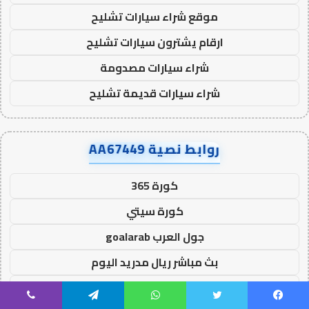
موقع شراء سيارات تشليح
ارقام يشترون سيارات تشليح
شراء سيارات مصدومة
شراء سيارات قديمة تشليح
روابط نصية AA67449
كورة 365
كورة سيتي
جول العرب goalarab
بث مباشر ريال مدريد اليوم
يلا لايف
يسبوك
تويتر
واتساب
تيلقرام
ڤايبر