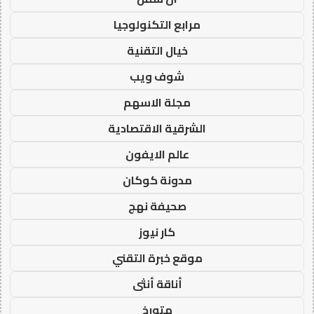
مرابع التكنولوجيا
خيال التقنية
شوف ويب
مجلة الاسهم
الشرقية الاقتصادية
عالم الايفون
مدونة كوكان
صحيفة نهج
كار نيوز
موقع خبرة التقني
أناقة أنثى
متورخ