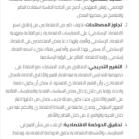
الوضعي، وتباين المنهجين، أصبح من الحاجة الماسة استفادة النظم
والمناهج من بعضها البعض.
تجاوز المصطلحات:
تخوف كثير من الاقتصاديين من إطلاق اسم
(الاقتصاد الإسلامي) على الممارسات الاقتصادية، رغم القناعة بمنهجية
الاقتصاد الإسلامي وتأثيره، ولهذا دعا بعض المتخصصين في الاقتصاد
الإسلامي ألا يسمى بهذا الاسم، وأنه ليس هناك شيء اسمه اقتصاد
إسلامي، وإنما الاقتصاد القائم على الرؤية الإسلامية.
التغيير التدريجي:
الانطلاق من الحد المشترك، مع الحفاظ على
خصوصية المدارس الاقتصادية فيه انتصار للقيم والأخلاق الخاصة بالمجال
الاقتصادي، وأن التغيير الاقتصادي المنشود لا يمكن أن يكون دفعة
واحدة، وإنما من خلال إدخال بعض السياسات النقدية والممارسات القائمة
على القيم والأخلاق، بحيث تكون مرحلة تجريب، يمكن من خلالها اختبار
المنهج السلوكي ومدى فاعليته في النشاط الاقتصادي والحكم عليه من
خلال التجربة والواقع، لا من خلال التنظير والتأطير.
تحقيق الحوكمة الاقتصادية:
الإعلاء من شأن القيم في
الممارسات والأنشطة الاقتصادية يحقق الحوكمة الاقتصادية، ويحفظ