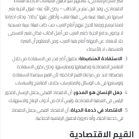
بغير اسم (الإسلامي)، فالمهم هو تطبيق السياسات الحاكمة للنشاط
الاقتصادي، وقد قبل عمر بن الخطاب – رضي الله عنه- قبول الجزية بغير
اسمها من قبيلة عربية هي: قبيلة تغلب، وأطلق عليها “زكاة”، وذلك احتراما
لمشاعرهم ورفعا للحرج عنهم أمام العرب، حيث كانت قبيلة عربية مسيحية
لا يرضون بدفع الجزية كغير العرب من أهل الكتاب، فكان تغيير المسمى
حلا للابتعاد عن المهانة أمام بقية العرب، ومن المعلوم أن العبرة
بالمسميات لا بالأسماء.
الاستفادة المنضبطة:
تحقيق أكبر قدر من الاستفادة من خلال
المناهج الاقتصادية وتطبيقاتها وممارستها، وحتى تكون الاستفادة
منضبطة؛ لابد من مراعاة القيم الحاكمة؛ لأن القيم ستضبط الاستفادة
وتوسعها في باب الوسائل والممارسات، بخلاف المناهج والسياسات.
جعل الإنسان هو المحور:
أن الاقتصاد القيمي يجعل الإنسان المحور
الرئيس في العملية الاقتصادية، وليس أداة من أدوات الإنتاج والاستهلاك
الاقتصاد في خدمة الحياة:
أن الاقتصاد القيمي يجعل الاقتصاد
في خدمة الحياة، وأنه ضرورة لتحقيق الرفاهية الجماعية.
القيم الاقتصادية