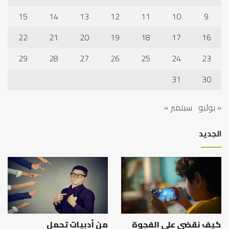
15
14
13
12
11
10
9
22
21
20
19
18
17
16
29
28
27
26
25
24
23
31
30
« يوليو
سبتمبر »
الجديد
كيف نقضي على الفجوة
من أدبيات تحمل