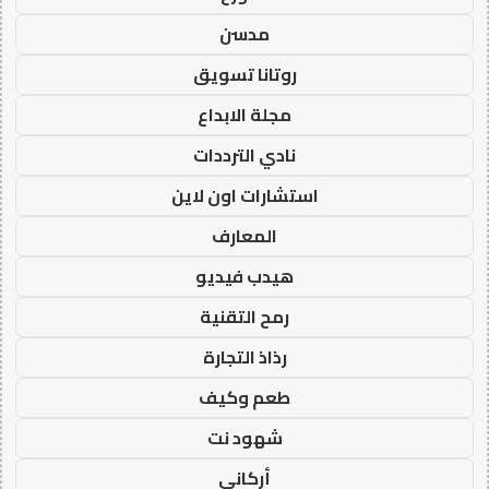
مدسن
روتانا تسويق
مجلة الابداع
نادي الترددات
استشارات اون لاين
المعارف
هيدب فيديو
رمح التقنية
رذاذ التجارة
طعم وكيف
شهود نت
أركاني