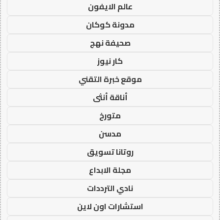
عالم الايفون
مدونة كوكان
صحيفة نهج
كار نيوز
موقع خبرة التقني
أناقة أنثى
متورخ
مدسن
روتانا تسويق
مجلة الابداع
نادي الترددات
استشارات اون لاين