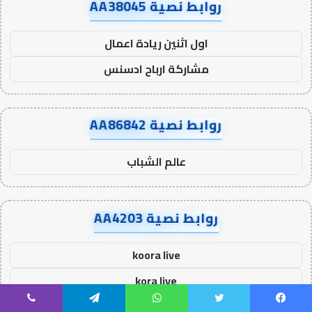
روابط نصية AA38045
اول اثنين ريادة اعمال
مشاركة ارباح ادسنس
روابط نصية AA86842
عالم الشباب
روابط نصية AA4203
koora live
kora live
كورة لايف
يسبوك
تويتر
واتساب
تيلقرام
ڤايبر