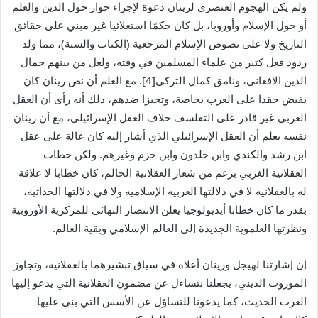
ولم يكن الهجوم العنصري لرينان دعوة لإجراء حوار حول الدين والعلم
أو حول الإسلام وأوروبا، بل كان حكمًا استعلائيا غير مبني على حقائق
التاريخ ولا على نصوص الإسلام المرجعية (الكتاب والسنة)، مما ولد
ردود فعل كثير من علماء المسلمين في وقته، ولعل من بينهم جمال
الدين الافغاني، ونامق كمال التركي[4]. مع العلم أن نص رينان كان
يفيض حقدا على العرب بخاصة، وتحيزا ضدهم، ذلك أنه رأى أن العقل
العربي غير قادر على التفلسف خلاف العقل الإسرائيلي، مع أن رينان
نفسه يعلم أن العقل الإسرائيلي الذي أشار إليه كان عالة على عقل
ابن رشد والكندي وابن خلدون وابن حزم وغيرهم. ولكن خطاب
العقلانية الغربي برغم من شعار العقلانية الحالم، كان خطابا لا علاقة
له بالعقلانية لا في دلالتها العربية الإسلامية ولا في دلالتها الحداثية،
بقدر ما كان خطابا أيديولوجيا يعلن الانتصار النهائي للمركزية الأوروبية
ونظرتها العلموية الجديدة إلى العالم الإسلامي وبقية العالم.
إن إشارتنا لهيجل ورينان أعلاه في سياق تبشيرهما بالعقلانية، وتجاوز
الموروث الديني، يجعلنا نتساءل عن مضمون العقلانية التي يدعو إليها
الغرب الحديث، كما يدعونا للتساؤل عن الأسس التي بنى عليها