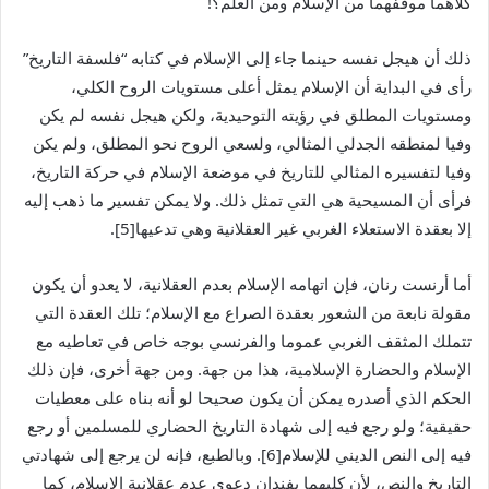
كلاهما موقفهما من الإسلام ومن العلم؟!
ذلك أن هيجل نفسه حينما جاء إلى الإسلام في كتابه “فلسفة التاريخ”
رأى في البداية أن الإسلام يمثل أعلى مستويات الروح الكلي،
ومستويات المطلق في رؤيته التوحيدية، ولكن هيجل نفسه لم يكن
وفيا لمنطقه الجدلي المثالي، ولسعي الروح نحو المطلق، ولم يكن
وفيا لتفسيره المثالي للتاريخ في موضعة الإسلام في حركة التاريخ،
فرأى أن المسيحية هي التي تمثل ذلك. ولا يمكن تفسير ما ذهب إليه
إلا بعقدة الاستعلاء الغربي غير العقلانية وهي تدعيها[5].
أما أرنست رنان، فإن اتهامه الإسلام بعدم العقلانية، لا يعدو أن يكون
مقولة نابعة من الشعور بعقدة الصراع مع الإسلام؛ تلك العقدة التي
تتملك المثقف الغربي عموما والفرنسي بوجه خاص في تعاطيه مع
الإسلام والحضارة الإسلامية، هذا من جهة. ومن جهة أخرى، فإن ذلك
الحكم الذي أصدره يمكن أن يكون صحيحا لو أنه بناه على معطيات
حقيقية؛ ولو رجع فيه إلى شهادة التاريخ الحضاري للمسلمين أو رجع
فيه إلى النص الديني للإسلام[6]. وبالطبع، فإنه لن يرجع إلى شهادتي
التاريخ والنص، لأن كليهما يفندان دعوى عدم عقلانية الإسلام، كما