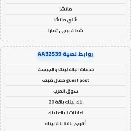
ماتشا
شاي ماتشا
شدات ببجي تمارا
روابط نصية AA32539
خدمات الباك لينك والجيست
guest post مقال ضيف
سوق العرب
باك لينك باقة 20
اعلانات الباك لينك
أقوى باقة باك لينك