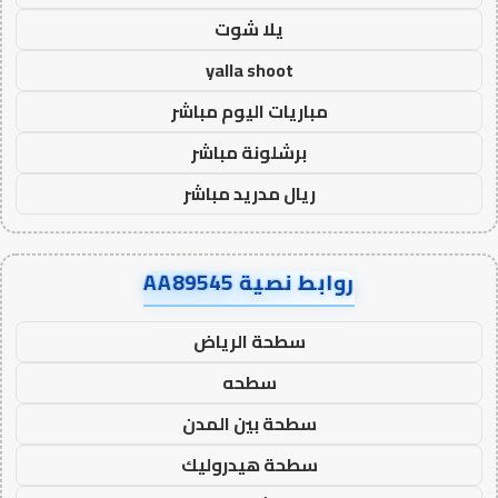
يلا شوت
yalla shoot
مباريات اليوم مباشر
برشلونة مباشر
ريال مدريد مباشر
روابط نصية AA89545
سطحة الرياض
سطحه
سطحة بين المدن
سطحة هيدروليك