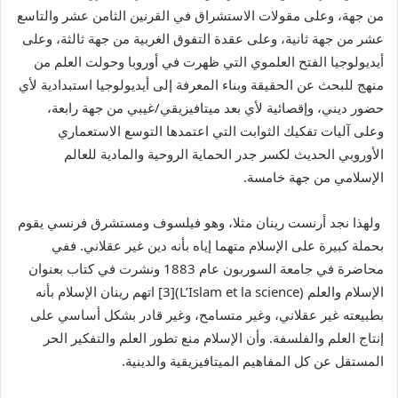
من جهة، وعلى مقولات الاستشراق في القرنين الثامن عشر والتاسع
عشر من جهة ثانية، وعلى عقدة التفوق الغربية من جهة ثالثة، وعلى
أيديولوجيا الفتح العلموي التي ظهرت في أوروبا وحولت العلم من
منهج للبحث عن الحقيقة وبناء المعرفة إلى أيديولوجيا استبدادية لأي
حضور ديني، وإقصائية لأي بعد ميتافيزيقي/غيبي من جهة رابعة،
وعلى آليات تفكيك الثوابت التي اعتمدها التوسع الاستعماري
الأوروبي الحديث لكسر جدر الحماية الروحية والمادية للعالم
الإسلامي من جهة خامسة.
ولهذا نجد أرنست رينان مثلا، وهو فيلسوف ومستشرق فرنسي يقوم
بحملة كبيرة على الإسلام متهما إياه بأنه دين غير عقلاني. ففي
محاضرة في جامعة السوربون عام 1883 ونشرت في كتاب بعنوان
الإسلام والعلم (L’Islam et la science)[3] اتهم رينان الإسلام بأنه
بطبيعته غير عقلاني، وغير متسامح، وغير قادر بشكل أساسي على
إنتاج العلم والفلسفة. وأن الإسلام منع تطور العلم والتفكير الحر
المستقل عن كل المفاهيم الميتافيزيقية والدينية.