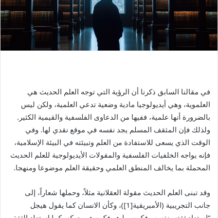
في مقالنا السابق ذكرنا أن الرؤية التي توجه العلم الحديث هي
العلموية، وهي أيديولوجيا مادية وضعية تدعي العلمية، ولكن ليس
بالضرورة أنها علمية، ففيها من الدعاوى الفلسفية والقيمية الكثير.
ولذلك فإن المثقف المسلم يجد نفسه في موقع نقدي لها. وفي
الوقت الذي يسعى للاستفادة من العلم وتبيئته في البيئة الإسلامية،
فإنه يواجه الخلفيات الفلسفية والمقولات الأيديولوجية للعلم الحديث
المحملة بما يخالف المنطق العلمي وحقيقة العلم موضوعا ومنهجا.
وقد تبنى العلم الحديث مقولة العقلانية مثلاً، وحملها شعاراً، إلى
جانب التجريبية (الأمبريقية[1])، وكأن الانسان كما يقول هيجل
“استعاد ثقته بنفسه وفكره بما هو فكره هو ودركه، كما استعاد الثقة