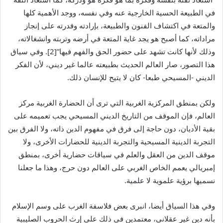
في الطبيعة الحسية الخارجية عنه وفي نفسه، ووجد الأهمية كلها
والمتعة في اكتشاف الفنون والطبيعة، بإرادته وقدرته على إنجاز
مراداته، كما أصبح هو يجد غاية المتعة في أرضه وتربته وانشغالاته،
وذلك لأنها كانت تشهد على حضور الحق والفهم فيها”[2]. وفي سياق
هذا التصور، صار العالم الحديث بطبيعته عالما غير ديني، لأن الفكر
الديني -المسيحي طبعا- كان لا يتيح للإنسان ذلك.
ولكن بمنطق المركزية الغربية التي ترى أن الحضارة الغربية مركز
العالم، فإن الموقف من التاريخ الديني المسيحي يجب تعميمه على
بقية الأديان، دون حاجة إلى فرق في مفهوم الدين ذاته، ولا الفرق بين
التجربة الدينية المسيحية والتجربة الدينية للحضارات الأخرى، ولا
موقف الدين من العقل والعلم في سياقات حضارية أخرى، بمنطق
إمبريالي يعمم الخاص الغربي على العالم دون حرج، وهذا ما جعلنا
نسميها برؤية علموية لا علمية.
وفي هذا السياق أيضا، انبرى بعض فلاسفة الغرب على وسم الإسلام
بأنه دين غير عقلاني، معتمدين في ذلك على إرث الحروب الصليبية