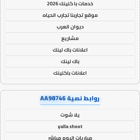
خدمات با كلينك 2026
موقع تجاربنا تجارب الحياه
ديوان العرب
مشاريع
اعلانات باك لينك
باك لينك
اعلانات باكلينك
روابط نصية AA98746
يلا شوت
yalla shoot
مباريات اليوم مباشر