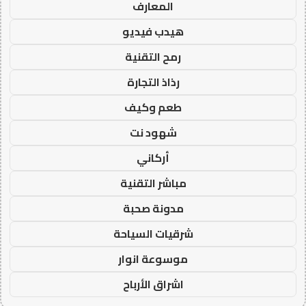
المعارف
هيدب فيديو
رمح التقنية
رذاذ التجارة
طعم وكيف
شهود نت
أركاني
مباشر التقنية
مدونة صحبة
شرقيات السياحة
موسوعة انوار
اشراق الأرباح