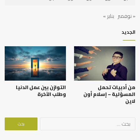
« نوفمبر
يناير »
الجديد
من أدبيات تحمل
التوازن بين عمل الدنيا
المسؤلية – إسلام أون
وطلب الآخرة
لاين
البحث
عن: