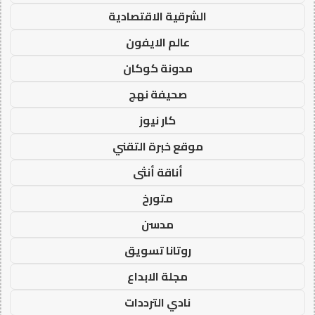
الشرقية الاقتصادية
عالم الايفون
مدونة كوكان
صحيفة نهج
كار نيوز
موقع خبرة التقني
أناقة أنثى
متورخ
مدسن
روتانا تسويق
مجلة الابداع
نادي الترددات