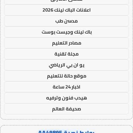
اعلانات الباك لينك 2026
مدسن طب
باك لينك وجيست بوست
مصادر التعليم
مجلة تقنية
يو ان بي الرياضي
موقع حالة للتعليم
اخبار 24 ساعة
هيدب فنون وترفيه
صحيفة العالم
روابط نصية AA49895