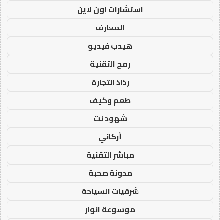
استشارات اون لاين
المعارف
هيدب فيديو
رمح التقنية
رذاذ التجارة
طعم وكيف
شهود نت
أركاني
مباشر التقنية
مدونة صحبة
شرقيات السياحة
موسوعة انوار