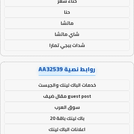
حناء شعر
حنا
ماتشا
شاي ماتشا
شدات ببجي تمارا
روابط نصية AA32539
خدمات الباك لينك والجيست
guest post مقال ضيف
سوق العرب
باك لينك باقة 20
اعلانات الباك لينك