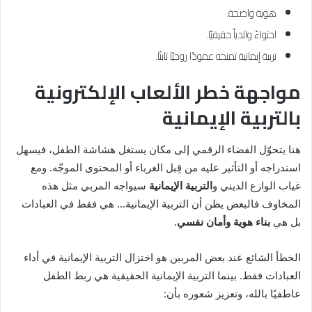
هوية واضحة.
احتواءً والدياً حقيقيًا.
تربية إيمانية تمنحه عمودًا روحيًا ثابتًا.
مواجهة خطر الألعاب الإلكترونية
بالتربية الإيمانية
هنا يتحوّل الفضاء الرقمي إلى مكان يستغل هشاشة الطفل، فيسهل
استدراجه أو التأثير عليه من قِبل الغرباء أو المحتوى الموجّه. ومع
غياب الوازع الديني و
التربية الإيمانية
سيواجه المربي مثل هذه
المخاوف فالبعض يظن أن التربية الإيمانية… هي فقط في العبادات
بل هي
بناء هوية وأمان نفسي
.
الخطأ الشائع عند بعض المربين هو اختزال التربية الإيمانية في أداء
العبادات فقط. بينما التربية الإيمانية الحقيقية هي ربط الطفل
عاطفيًا بالله، وتعزيز شعوره بأن: