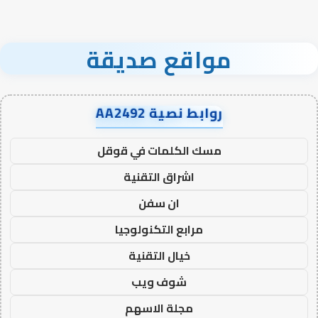
مواقع صديقة
روابط نصية AA2492
مسك الكلمات في قوقل
اشراق التقنية
ان سفن
مرابع التكنولوجيا
خيال التقنية
شوف ويب
مجلة الاسهم