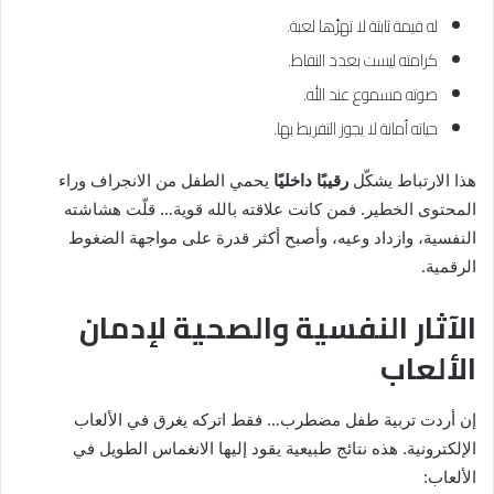
له قيمة ثابتة لا تهزّها لعبة.
كرامته ليست بعدد النقاط.
صوته مسموع عند الله.
حياته أمانة لا يجوز التفريط بها.
هذا الارتباط يشكّل
رقيبًا داخليًا
يحمي الطفل من الانجراف وراء
المحتوى الخطير. فمن كانت علاقته بالله قوية… قلّت هشاشته
النفسية، وازداد وعيه، وأصبح أكثر قدرة على مواجهة الضغوط
الرقمية.
الآثار النفسية والصحية لإدمان
الألعاب
إن أردت تربية طفل مضطرب… فقط اتركه يغرق في الألعاب
الإلكترونية. هذه نتائج طبيعية يقود إليها الانغماس الطويل في
الألعاب: