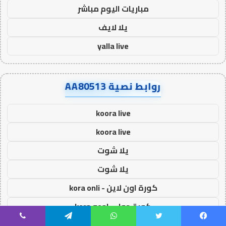
مباريات اليوم مباشر
يلا لايف
yalla live
روابط نصية AA80513
koora live
koora live
يلا شوت
يلا شوت
كورة اون لاين - kora onli
كورة جول - kora goal
كورة ستار - kora star
يسبوك
تويتر
واتساب
تيلقرام
ڤايبر