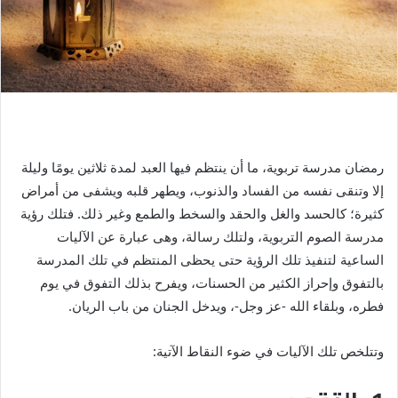
رمضان مدرسة تربوية، ما أن ينتظم فيها العبد لمدة ثلاثين يومًا وليلة
إلا وتنقى نفسه من الفساد والذنوب، ويطهر قلبه ويشفى من أمراض
كثيرة؛ كالحسد والغل والحقد والسخط والطمع وغير ذلك. فتلك رؤية
مدرسة الصوم التربوية، ولتلك رسالة، وهى عبارة عن الآليات
الساعية لتنفيذ تلك الرؤية حتى يحظى المنتظم في تلك المدرسة
بالتفوق وإحراز الكثير من الحسنات، ويفرح بذلك التفوق في يوم
فطره، وبلقاء الله -عز وجل-، ويدخل الجنان من باب الريان.
وتتلخص تلك الآليات في ضوء النقاط الآتية: