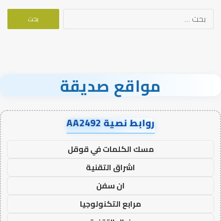
البحث
عن:
مواقع صديقة
روابط نصية AA2492
مسك الكلمات في قوقل
اشراق التقنية
ان سفن
مرابع التكنولوجيا