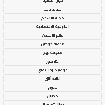
خيال التقنية
شوف ويب
مجلة الاسهم
الشرقية الاقتصادية
عالم الايفون
مدونة كوكان
صحيفة نهج
كار نيوز
موقع خبرة التقني
أناقة أنثى
متورخ
مدسن
روتانا تسويق