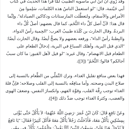
وقد رُوي أنَّ ابنَ أبي ماسويه الطبيبَ لمَّا قرأ هذا الحديث في كتاب
أبي خَيْثمة، قال: “لو استعملَ الناسُ هذه الكلمات، سَلِموا مِنَ
الأمراض والأسقام، ولتعطَّلت المارستانات ودكاكين الصيادلة”. وإنَّما
قال هذا؛ لأنَّ أصل كلِّ داء التُّخَم، كما قال بعضهم: أصلُ كُلِّ داء
البردةُ. وقال الحارث بن كَلَدَة طبيبُ العرب: “الحِمية رأسُ الدواء،
والبِطنةُ رأسُ الداء”، ورفعه بعضهم ولا يصحُّ أيضًا. وقال الحارث أيضًا:
“الذي قتل البرية، وأهلك السباعَ في البرية، إدخالُ الطعام على
الطعام قبل الانهضام”. وقال غيره: “لو قيل لأهل القبور: ما كان سببُ
آجالكم؟ قالوا: التُّخَمُ” ([3]).
فهذا بعض منافع تقليلِ الغذاء، وتركِ التَّمَلِّي من الطَّعام بالنسبة إلى
صلاح البدن وصحته. وأما منافِعُه بالنسبة إلى القلب وصلاحه؛ فإنَّ قلةَ
الغذاء توجب رِقَّة القلب، وقوَّة الفهم، وانكسارَ النفس، وضعفَ الهوى
والغضب، وكثرةُ الغذاء توجب ضدَّ ذلك ([4]).
وعَنْ نَافِعٍ قَالَ: كَانَ ابْنُ عُمَرَ -رَضِيَ اللَّهُ عَنْهُمَا- لاَ يَأْكُلُ حَتَّى يُؤْتَى
بِمِسْكِينٍ يَأْكُلُ مَعَهُ، فَأَدْخَلْتُ رَجُلاً يَأْكُلُ مَعَهُ فَأَكَلَ كَثِيرًا فَقَالَ: “يَا نَافِعُ
لاَ تُدْخِلْ هَذَا عَلَىَّ، سَمِعْتُ النَّبِىَّ
ﷺ
يَقُولُ: «الْمُؤْمِنُ يَأْكُلُ فِى مِعًى