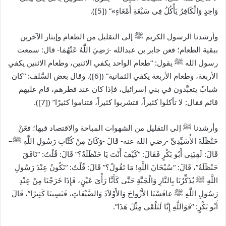
وَاحِدٍ وَالْكَافِرُ يَأْكُلُ فِى سَبْعَةِ أَمْعَاءٍ»” ([5]).
وأرشدنا الرسول الكريم
ﷺ
إلى التقليل من الطعام وإيثار الآخرين
ببقية الطعام؛ فعن جابر بن عبدالله -رَضِيَ اللَّهُ عَنْهُمَا- قال: سمعت
رسول الله
ﷺ
يقول: “طعام الواحد يكفي الاثنين، وطعام الاثنين يكفي
الأربعة، وطعام الأربعة يكفي الثمانية” ([6]). وقال بعض السَّلف: “كان
شبابٌ يتعبَّدون في بني إسرائيل، فإذا كان عند فطرهم، قام عليهم
قائم فقال: لا تأكلوا كثيراً، فتشربوا كثيراً، فتناموا كثيرًا” ([7]).
وأرشدنا
ﷺ
إلى التقليل من الشهوات المباحة والاقتصاد فيها؛ فعَنْ
حَنْظَلَةَ الأُسَيِّدِىِّ -رضي الله عنه- قَالَ -وَكَانَ مِنْ كُتَّابِ رَسُولِ اللَّهِ
ﷺ
–
قَالَ: لَقِيَنِى أَبُو بَكْرٍ فَقَالَ: “كَيْفَ أَنْتَ يَا حَنْظَلَةُ؟” قَالَ: قُلْتُ: “نَافَقَ
حَنْظَلَةُ”، قَالَ: “سُبْحَانَ اللَّهِ! مَا تَقُولُ؟” قَالَ: قُلْتُ: “نَكُونُ عِنْدَ رَسُولِ
اللَّهِ
ﷺ
يُذَكِّرُنَا بِالنَّارِ وَالْجَنَّةِ حَتَّى كَأَنَّا رَأْىَ عَيْنٍ، فَإِذَا خَرَجْنَا مِنْ عِنْدِ
رَسُولِ اللَّهِ
ﷺ
عافَسْنَا الأَزْواجَ وَالأَوْلاَدَ وَالضَّيْعَاتِ، فَنَسِينَا كَثِيرًا”، قَالَ
أَبُو بَكْرٍ: “فَوَاللَّهِ إِنَّا لَنَلْقَى مِثْلَ هَذَا”.