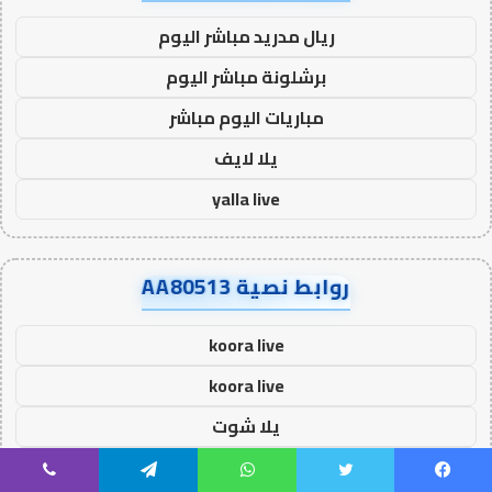
ريال مدريد مباشر اليوم
برشلونة مباشر اليوم
مباريات اليوم مباشر
يلا لايف
yalla live
روابط نصية AA80513
koora live
koora live
يلا شوت
يلا شوت
يسبوك
تويتر
واتساب
تيلقرام
ڤايبر