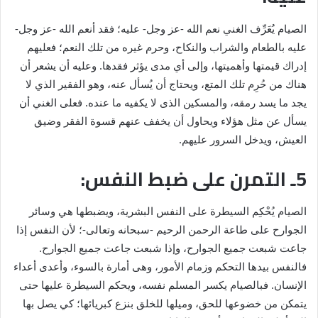
الصيام يُعَرِّف الغني نعم الله -عز وجل- عليه؛ فقد أنعم الله -عز وجل-
عليه بالطعام والشراب والنكاح، وحرم غيره من تلك النعم؛ فعليهم
إدراك قيمتها وأهميتها، وإلى أي مدى يؤثر فقدها. وعليه أن يشعر أن
هناك من حُرِم تلك المتع، ويحتاج أن يُسأل عنه، وهو الفقير الذي لا
يجد ما يسد رمقه، والمسكين الذى لا يكفيه ما عنده. فعلى الغني أن
يسأل عن مثل هؤلاء ويحاول أن يخفف عنهم قسوة الفقر وضيق
العيش، ويدخل السرور عليهم.
5ـ التمرن على ضبط النفس:
الصيام يُحْكِم السيطرة على النفس البشرية، ويضبطها هي وسائر
الجوارح على طاعة الرحمن الرحيم -سبحانه وتعالى-؛ لأن النفس إذا
جاعت شبعت جميع الجوارح، وإذا شبعت جاعت جميع الجوارح.
فالنفس بيدها التحكم وزمام الأمور، وهى أمارة بالسوء، وأعدى أعداء
الإنسان. فبالصيام يكسر المسلم نفسه، ويحكم السيطرة عليها حتى
يتمكن من خضوعها للحق، وميلها للخلق بنزع كبريائها؛ كي يصل بها