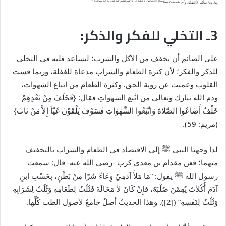
1]).
، وَمَا تَرَدَّدْتُ عَنْ شَىْءٍ أَنَا فَاعِلُهُ تَرَدُّدِى عَنْ نَفْسِ الْمُؤْمِنِ، يَكْرَهُ الْمَوْتَ وَأَنَا أَكْرَهُ مَسَاءَتَهُ» ([
لَئِنِ اسْتَعَاذَنِى لأُعِيذَنَّهُ
بِهَا، وَإِنْ سَأَلَنِى لأُعْطِيَنَّهُ، وَ
3ـ التخلي للفكر والذكر:
على الصائم أن يخفف من الأكل والشرب؛ ليساعد قلبه في التخلي
للذكر والفكر؛ لأن كثرة الطعام والشراب مدعاة للغفلة، وربما قست
القلوب وعميت عن رؤية الحق. وكثرة الطعام من اتباع الشهوات،
وذم الله تبارك وتعالى من اتَّبع الشهواتِ فقال: {فَخَلَفَ مِنْ بَعْدِهِمْ
خَلْفٌ أَضَاعُوا الصَّلاةَ وَاتَّبَعُوا الشَّهَوَاتِ فَسَوْفَ يَلْقَوْنَ غَيّاً إِلاَّ مَنْ تَابَ}
(مريم: 59).
لذا وجهنا النبي
ﷺ
إلى الاقتصاد في الطعام والشراب بالتخفيف
منهما؛ فعن مقدام بن معدي كرب -رضي الله عنه- قال: سمعت
رسول الله
ﷺ
يقول: “مَا مَلأَ آدمِيٌ وِعَاءً شَرّا مِنْ بَطْنٍ، بِحَسْبِ ابنِ
آدَمَ أُكُلاَتٌ يُقِمْنَ صُلْبَهُ، فإِنْ كَانَ لاَ مَحَالَةَ فَثُلُثٌ لِطَعَامِهِ وَثُلُثٌ لِشَرَابِهِ
وَثُلُثٌ لِنَفَسِهِ” ([2]). وهذا الحديثُ أصلٌ جامعٌ لأصول الطب كُلِّها.