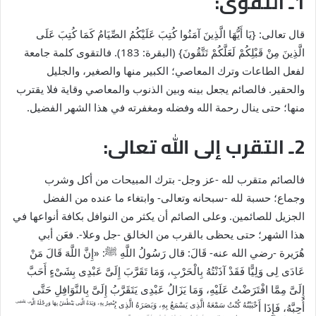
1ـ التقوى:
قال تعالى: {يَا أَيُّهَا الَّذِينَ آمَنُوا كُتِبَ عَلَيْكُمُ الصِّيَامُ كَمَا كُتِبَ عَلَى
الَّذِينَ مِنْ قَبْلِكُمْ لَعَلَّكُمْ تَتَّقُونَ} (البقرة: 183). فالتقوى كلمة جامعة
لفعل الطاعات وترك المعاصي؛ الكبير منها والصغير، والجليل
والحقير. فالصائم يجعل بينه وبين الذنوب والمعاصي وقاية فلا يقترب
منها؛ حتى ينال رحمة الله وفضله ومغفرته في هذا الشهر الفضيل.
2ـ التقرب إلى الله تعالى:
فالصائم متقرب لله -عز وجل- بترك المبيحات من أكل وشرب
وجماع؛ حسبة لله -سبحانه وتعالى- وابتغاء ما عنده من الفضل
الجزيل للصائمين. وعلى الصائم أن يكثر من النوافل بكافة أنواعها في
هذا الشهر؛ حتى يحظى بالقرب من الخالق -جل وعلا-. فعَن أبي
هُرَيرة -رضي الله عنه- قَالَ: قال رَسُولُ اللَّهِ
ﷺ
: «إِنَّ اللَّهَ قَالَ مَنْ
عَادَى لِى وَلِيًّا فَقَدْ آذَنْتُهُ بِالْحَرْبِ، وَمَا تَقَرَّبَ إِلَىَّ عَبْدِى بِشَىْءٍ أَحَبَّ
إِلَىَّ مِمَّا افْتَرَضْتُ عَلَيْهِ، وَمَا يَزَالُ عَبْدِى يَتَقَرَّبُ إِلَىَّ بِالنَّوَافِلِ حَتَّى
ى يَمْشِى
بْصِرُ بِهِ، وَيَدَهُ الَّتِى يَبْطُشُ بِهَا وَرِجْلَهُ الَّتِ
حْبَبْتُهُ كُنْتُ سَمْعَهُ الَّذِى يَسْمَعُ بِهِ، وَبَصَرَهُ الَّذِى يُ
أُحِبَّهُ، فَإِذَا أَ