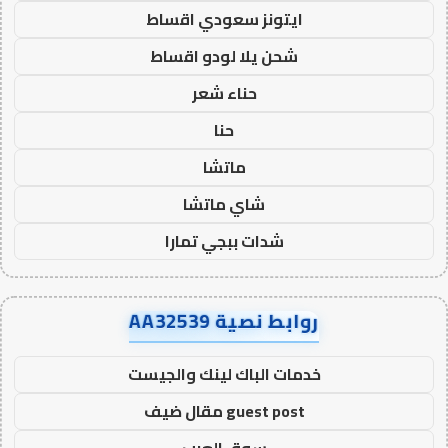
ايتونز سعودي اقساط
شحن يلا لودو اقساط
حناء شعر
حنا
ماتشا
شاي ماتشا
شدات ببجي تمارا
روابط نصية AA32539
خدمات الباك لينك والجيست
guest post مقال ضيف