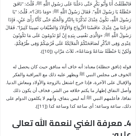
فَانْطَلَقْتُ أَنَا وَأَبُو بَكْرٍ حَتَّى دَخَلْنَا عَلَى رَسُولِ اللَّهِ
ﷺ
، قُلْتُ: “نَافَقَ
حَنْظَلَةُ يَا رَسُولَ اللَّهِ”. فَقَالَ رَسُولُ اللَّهِ
ﷺ
: «وَمَا ذَاكَ؟». قُلْتُ: “يَا
رَسُولَ اللَّهِ، نَكُونُ عِنْدَكَ تُذَكِّرُنَا بِالنَّارِ وَالْجَنَّةِ حَتَّى كَأَنَّا رَأْىَ عَيْنٍ، فَإِذَا
خَرَجْنَا مِنْ عِنْدِكَ عافَسْنَا الأَزْواجَ وَالأَوْلاَدَ وَالضَّيْعَاتِ نَسِينَا كَثِيرًا”. فَقَالَ
رَسُولُ اللَّهِ
ﷺ
: «وَالَّذِى نَفْسِى بِيَدِهِ إِنْ لَوْ تَدُومُونَ عَلَى مَا تَكُونُونَ
عِنْدِى وَفِى الذِّكْرِ لَصَافَحَتْكُمُ الْمَلاَئِكَةُ عَلَى فُرُشِكُمْ وَفِى طُرُقِكُمْ،
وَلَكِنْ يَا حَنْظَلَةُ سَاعَةً وَسَاعَةً»، ثَلاَثَ مَرَّاتٍ ([10]).
قوله (نافق حنظلة) معناه: أنه خاف أنه منافق حيث كان يحصل له
الخوف فى مجلس النبي
ﷺ
ويظهر عليه ذلك مع المراقبة والفكر
والإقبال على الآخرة، فإذا خرج اشتغل بالزوجة والأولاد ومعاش الدنيا.
وأصل النفاق إظهار ما يكتم خلافه من الشر، فخاف أن يكون ذلك
نفاقا، فأعلمهم النبي
ﷺ
أنه ليس بنفاق، وأنهم لا يكلفون الدوام على
ذلك، ساعة وساعة؛ أى ساعة كذا وساعة كذا ([11]).
4ـ معرفة الغني لنعمة الله تعالى
عليه: