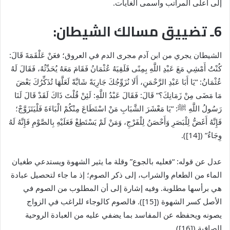
إلى أعلى المراتب وأسمى الغايات.
6ـ تضييق مسالك الشيطان:
الشيطان يجري من ابن آدم مجرى الدم في العروق؛ فعَنْ عَلْقَمَةَ قَالَ:
كُنْتُ أَمْشِي مَعَ عَبْدِ اللَّهِ بِمِنًى فَلَقِيَهُ عُثْمَانُ فَقَامَ مَعَهُ يُحَدِّثُهُ، فَقَالَ لَهُ
عُثْمَانُ: “يَا أَبَا عَبْدِ الرَّحْمَنِ، أَلَا نُزَوِّجُكَ جَارِيَةً شَابَّةً لَعَلَّهَا تُذَكِّرُكَ بَعْضَ
مَا مَضَى مِنْ زَمَانِكَ؟” قَالَ: فَقَالَ عَبْدُ اللَّهِ: لَئِنْ قُلْتَ ذَاكَ لَقَدْ قَالَ لَنَا
رَسُولُ اللَّهِ
ﷺ
: “يَا مَعْشَرَ الشَّبَابِ مَنْ اسْتَطَاعَ مِنْكُمْ الْبَاءَةَ فَلْيَتَزَوَّجْ؛
فَإِنَّهُ أَغَضُّ لِلْبَصَرِ وَأَحْصَنُ لِلْفَرْجِ، وَمَنْ لَمْ يَسْتَطِعْ فَعَلَيْهِ بِالصَّوْمِ فَإِنَّهُ لَهُ
وِجَاءٌ” ([14]).
عدل عن قوله: “فعليه بالجوع” وقلة ما يثير الشهوة ويستدعي طغيان
الماء من الطعام والشراب، إلى ذكر الصوم؛ إذ ما جاء لتحصيل عبادة
هي برأسها مطلوبة. وفيه إشارة إلى أن المطلوب من الصوم في
الأصل كسر الشهوة ([15]). فالصوم كالوجاء للراغب في الزواج
يصونه ويحفظه عن المفاسد بما يضفي عليه من العبادة الروحية
الصافية ([16]).