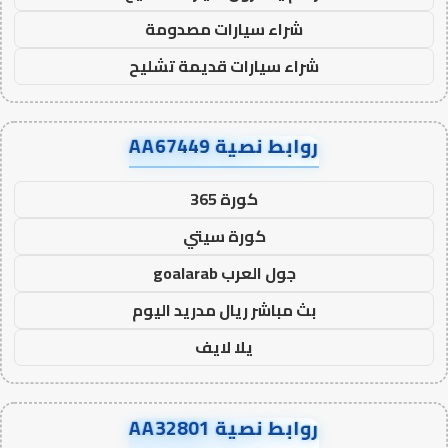
شراء سيارات مصدومة
شراء سيارات قديمة تشليح
روابط نصية AA67449
كورة 365
كورة سيتي
جول العرب goalarab
بث مباشر ريال مدريد اليوم
يلا لايف
روابط نصية AA32801