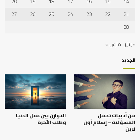
20
19
18
17
16
15
14
27
26
25
24
23
22
21
28
« يناير
مارس »
الجديد
من أدبيات تحمل
التوازن بين عمل الدنيا
المسؤلية – إسلام أون
وطلب الآخرة
لاين