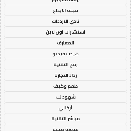
مجلة الابداع
نادي الترددات
استشارات اون لاين
المعارف
هيدب فيديو
رمح التقنية
رذاذ التجارة
طعم وكيف
شهود نت
أركاني
مباشر التقنية
مدونة صحبة