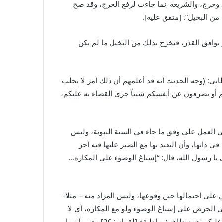
 وحرج، والشريعة إنما جاءت لرفع الحرج، وقد صح
‌من ‌البخيل”. [متفق عليه].
 يوافق القدر، فيخرج بذلك ‌من ‌البخيل ما لم يكن
طابي: (وجه الحديث أنه قد أعلمهم أن ذلك أمر لا يجلب
 لكم أو تصرفون عن أنفسكم شيئاً جرى القضاء به عليكم،
 العمل على وفق ما جاء في السنة النبوية، وليس
اتها، وأن التعبد بها مع الصبر عليها فيه أجر
لى يا رسول الله، قال: “إسباغ الوضوء على ‌المكاره…
لى احتمالها حين وقوعها، وليس المراد منه – مثلا-
لى الحرص على إسباغ الوضوء ولو مع المكاره، أي لا
تمنعه هذه المكاره عن إتمام الوضوء وإكماله، لأن إسباغ الوضوء معناه في اللغة (الإكمال والإتمام ، ومن ذلك قوله تعالى: ﴿وأسبغ عليكم نعمه ظاهرة وباطنة﴾ [لقمان: 20]. يعني أتمها