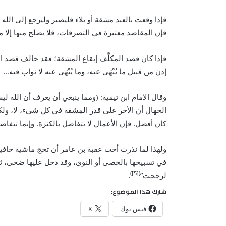
فإذا وقعت بالعبد مشقة أو بلاء فليصبر وليرجع إلى الله
فإن المقاصد معتبرة في التصرفات، فلا يصلح منها إلا م
فإذا كان قصد المكلَّف إيقاع المشقة؛ فقد خالف قصد ا
إذن من قبيل ما يُنْهَى عنه، وما يُنْهَى عنه لا ثواب ف
وقال الإمام ابن تيمية: (ومما ينبغي أن يعرف أن ال
الجهال أن ‌الأجر على قدر ‌المشقة في كل شيء، لا، ول
كان أفضل. فإن الأعمال لا تتفاضل بالكثرة. وإنما تتف
ولهذا لما نذرت أخت عقبة بن عامر أن تحج ماشية حافي
في تسبيحها بالحصى أو النوى، وقد دخل عليها ضحى، ثم 
([5])
لرجحت”
.
شارك هذا الموضوع:
فيس بوك
X