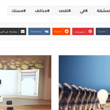
لمشقة
في
لقصد
مخالف
مسلك
بينتيريست
مشاركة عبر البري