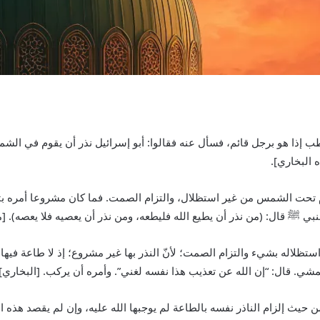
 إذا هو برجل قائم، فسأل عنه فقالوا: أبو إسرائيل نذر أن يقوم في الشمس 
ه البخاري].
م تحت الشمس من غير استظلال، والتزام الصمت. فما كان مشروعا أمره بت
نبي
ﷺ
قال: (‌من ‌نذر ‌أن يطيع الله فليطعه، ومن نذر أن يعصيه فلا يعصه). [
لاله بشيء والتزام الصمت؛ لأنّ النذر بها غير مشروع؛ إذ لا طاعة فيها 
 يمشي. قال: “إن الله عن ‌تعذيب ‌هذا نفسه لغني”. وأمره أن يركب. [البخاري].
يث إلزام الناذر نفسه بالطاعة لم يوجبها الله عليه، وإن لم يقصد هذه الم