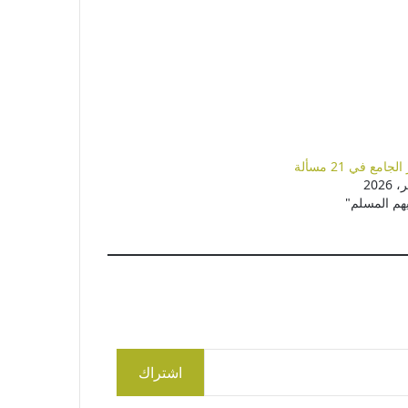
امع في 21 مسألة
هم المسلم"
اشتراك