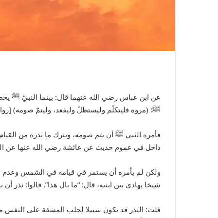
عن ابن عباس رضي الله عنهما قال: بينما النبيّ
ﷺ
يخطب
ﷺ
: (مروه فليتكلّم وليستظلّ وليقعد، وليتمّ صومه) [روا
فأمره النبي
ﷺ
أن يتم صومه، ويترك ما نذره من القيا
داخل في عموم حديث عن عائشة رضي الله عنها عن ال
ولكن لم يأمره أن يستمر في قيامه في الشمس وعدم استظ
شيخا يهادى بين ابنيه، قال: “ما بال هذا”. قالوا: نذر أن
قلت: النذر قد يكون سبيلا لجلب المشقة على النفس من ح