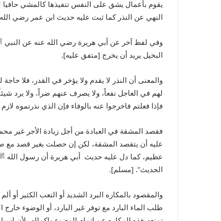
يقوم بأعمال يشق على النفس تنفيذها كالمشي حافيا لم
النهي عن النذر كما ثبت عليه حديث ابن عمر رضي الله 
وفي لفظ آخر عن أبي هريرة رضي الله عنه عن النبي
ﷺ
البخيل يريد أن يخرج [متفق عليه].
والمعنى أن النذر لا يقدم ولا يؤخر في القدر، فلا حاجة
لهم في العاجل نفعاً، ولا يصرف عنهم ضراً، ولا يرد شيئا
فإذا فعلتم فاخرجوا عنه بالوفاء فإن الذي نذرتموه لازم
فقصد المشقة في العبادة من أجل زيادة الأجر غير محم
عليه أن يتقصد المشقة، لكن إن حصلت بغير قصد مع صدق 
عظيم، كما دل عليه حديث أبي هريرة أن رسول الله
ﷺ
الحديث”. [مسلم].
والمقصود بالمكاره البرد الشديد أو التعب الكثير أو ألم
طلب الماء البارد مع توفر غير البارد، أو الوضوء خارج