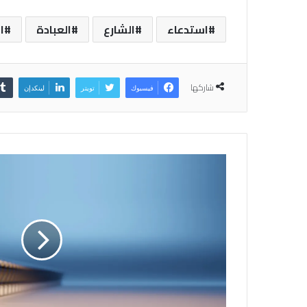
استدعاء
الشارع
العبادة
ا
شاركها
فيسبوك
تويتر
لينكدإن