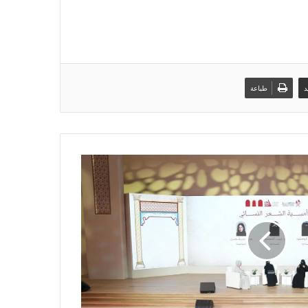
د
طباعة