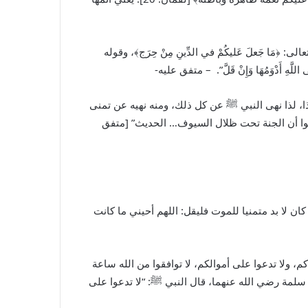
ا جَعلَ عَليكُمْ في الدِّينِ مِنْ حِرَج﴾، وقوله
ى اللَّهِ أَدْوَمُهَا وَإِنْ قَلَّ”. – متفق عليه-
، لذا نهى النبي
ﷺ
عن كل ذلك، ومنه نهيه عن تمنى
واعلموا أن الجنة تحت ظلال السيوف… الحديث” [متفق
 كان لا بد متمنيا للموت فليقل: اللهم أحيني ما كانت
م، ولا تدعوا على أموالكم، لا توافقوا من الله ساعة
 سلمة رضي الله عنهما، قال النبي
ﷺ
: “‌لا ‌تدعوا على