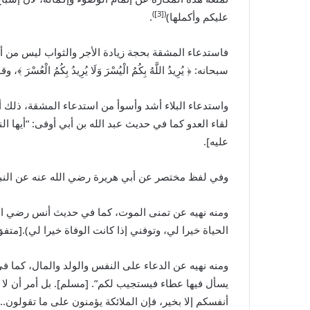
([3])
عليكم وأكملها)
.
فاستدعاء المشقة بحجة زيادة الأجر والثواب ليس من أمر ال
سبحانه: ﴿ يُرِيدُ اللَّهُ بِكُمُ الْيُسْرَ وَلَا يُرِيدُ بِكُمُ الْعُسْرَ
واستدعاء البلاء أشد وأسوأ من استدعاء المشقة، ذلك أ
لقاء العدو كما في حديث عبد الله بن أبي أوفى: “أيها ال
عليه].
وفي لفظ مختصر عن أبي هريرة رضي الله عنه عن الن
ومنه نهيه عن تمنى الموت، كما في حديث أنس رضي الل
الحياة خيرا لي، وتوفني إذا كانت الوفاة خيرا لي).[متفق
ومنه نهيه عن الدعاء على النفس والولد والمال، كما في 
يسأل فيها عطاء فيستجيب لكم”. [مسلم]. بل أمر أن لا
أنفسكم إلا ‌بخير، فإن الملائكة يؤمنون على ما تقولون..