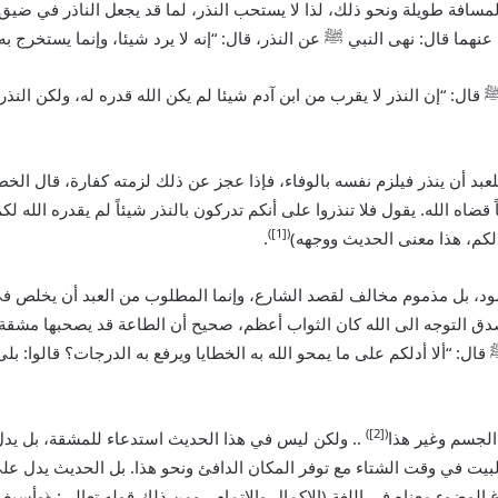
سافة طويلة ونحو ذلك، لذا لا يستحب النذر، لما قد يجعل الناذر في ضيق
عنهما قال: نهى النبي
ﷺ
عن النذر، قال: “إنه لا يرد شيئا، وإنما يستخرج به 
قال: “إن النذر لا يقرب من ابن آدم شيئا لم يكن الله قدره له، ولكن النذر
 للعبد أن ينذر فيلزم نفسه بالوفاء، فإذا عجز عن ذلك لزمته كفارة، قال الخ
ً قضاه الله. يقول فلا تنذروا على أنكم تدركون بالنذر شيئاً لم يقدره الله
([1])
 لكم، هذا معنى الحديث ووجهه)
.
ود، بل مذموم مخالف لقصد الشارع، وإنما المطلوب من العبد أن يخلص في
التوجه الى الله كان الثواب أعظم، صحيح أن الطاعة قد يصحبها مشقة في ذ
قال: “ألا أدلكم على ما يمحو الله به الخطايا ويرفع به الدرجات؟ قالوا: ب
([2])
 الجسم وغير هذا
.. ولكن ليس في هذا الحديث استدعاء للمشقة، بل يدل ع
 البيت في وقت الشتاء مع توفر المكان الدافئ ونحو هذا. بل الحديث يدل ع