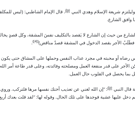
 وليلتزم شريعة الإسلام وهدي النبي
ﷺ
. قال الإمام الشاطبي: (ليس للمكلف
ا وافق الشارع.
لشارع من حيث إن الشارع لا يَقصد بالتكليف نفسَ المشقة، وكل قصدٍ يخالف
([4])
يه… فطَلَبُ الأجر بقصد الدخول في المشقة قصدٌ مناقض)
.
له ليس رضاه أو محبته في مجرد عذاب النفس وحملها على المشاق حتى يكو
كن ‌الأجر على قدر منفعة العمل ومصلحته وفائدته، وعلى قدر طاعة أمر الل
اضل بما يحصل في القلوب حال العمل.
ة قال النبي
ﷺ
: “إن الله لغني عن تعذيب أختك نفسها مرها فلتركب. وروي “
دخل عليها عشية فوجدها على تلك الحال. وقوله لها: “لقد قلت بعدك أربع