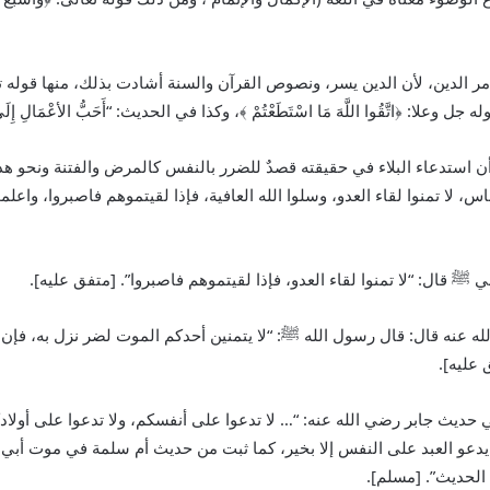
دين، لأن الدين يسر، ونصوص القرآن والسنة أشادت بذلك، منها قوله تعالى: ﴿مَ
 ﴾، وقوله جل وعلا: ﴿اتَّقُوا اللَّهَ مَا اسْتَطَعْتُمْ ﴾، وكذا في الحديث: “أَحَبُّ الأعْمَالِ إِلَ
ن استدعاء البلاء في حقيقته قصدٌ للضرر بالنفس كالمرض والفتنة ونحو هذا
ناس، لا تمنوا ‌لقاء ‌العدو، وسلوا الله العافية، فإذا لقيتموهم فاصبروا، 
بي
ﷺ
قال: “لا تمنوا ‌لقاء ‌العدو، فإذا لقيتموهم فاصبروا”. [متفق عليه].
ه عنه قال: قال رسول الله
ﷺ
: “لا يتمنين أحدكم الموت ‌لضر ‌نزل به، فإن
 عليه].
حديث جابر رضي الله عنه: “‌… لا ‌تدعوا على أنفسكم، ولا تدعوا على أولادك
 يدعو العبد على النفس إلا بخير، كما ثبت من حديث أم سلمة في موت أبي
 الحديث”. [مسلم].