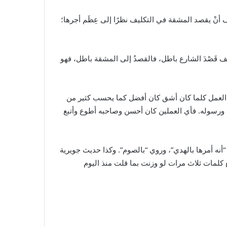
 أنْ يقصد المشقة في التكليف نظرًا إلى عِظَم أجرها؛
 قَصْدَ الشارع باطل، فالقصدُ إلى المشقة باطل، فهو
ن العمل كلما كان أشق كان أفضل كما يحسب كثير من
ه ورسوله. فأي العملين كان أحسن وصاحبه أطوع وأتبع
أنه أمرها بالهدي”، وروي “بالصوم”. وكذا حديث جويرية
 كلمات ثلاث مرات لو وزنت بما قلت منذ اليوم