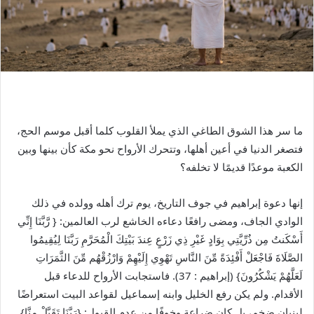
ما سر هذا الشوق الطاغي الذي يملأ القلوب كلما أقبل موسم الحج،
فتصغر الدنيا في أعين أهلها، وتتحرك الأرواح نحو مكة كأن بينها وبين
الكعبة موعدًا قديمًا لا تخلفه؟
إنها دعوة إبراهيم في جوف التاريخ، يوم ترك أهله وولده في ذلك
الوادي الجاف، ومضى رافعًا دعاءه الخاشع لرب العالمين: { رَّبَّنَا إِنِّي
أَسْكَنتُ مِن ذُرِّيَّتِي بِوَادٍ غَيْرِ ذِي زَرْعٍ عِندَ بَيْتِكَ الْمُحَرَّمِ رَبَّنَا لِيُقِيمُوا
الصَّلَاةَ فَاجْعَلْ أَفْئِدَةً مِّنَ النَّاسِ تَهْوِي إِلَيْهِمْ وَارْزُقْهُم مِّنَ الثَّمَرَاتِ
لَعَلَّهُمْ يَشْكُرُونَ} (إبراهيم : 37). فاستجابت الأرواح للدعاء قبل
الأقدام. ولم يكن رفع الخليل وابنه إسماعيل لقواعد البيت استعراضًا
لبنيان ضخم، بل كان ضراعة وخوفًا من عدم القبول: {رَبَّنَا تَقَبَّلْ مِنَّا}