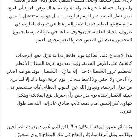
والحرمان تتساقط عن قلبه واحدة واحدة. هناك يوقن المرء أن الحج
ليس تنقل الجسد عبر الجغرافيا وحسب، بل هو رحلة تنتشل النفس
من مستنقع الغفلة. فبينما تعجز المواعظ عن تحريك القلوب في
ظروف الحياة العادية، فإن وقوف ساعة في عرفات وسط جموع
المخبتين يبعث في النفس خشوعًا يغير مجرى العمر.
هذا الاجتماع على الطاعة يولد طاقة إيمانية تنزل معها الرحمات
كالغيث على الأرض الجدبة. ولهذا يعد يوم عرفة الميدان الأعظم
لتحطيم غرور الشيطان؛ حتى إنه ما رُئي الشيطان يومًا هو فيه أصغر،
ولا أدحر، ولا أحقر، ولا أغيظ منه في يوم عرفة، وما ذاك إلا لما يرى
من تنزل الرحمة، وتجاوز الله عن الذنوب العظام، كأنه يستحضر في
خيبته انكسار جنده يوم بدر حين رأى جبريل يزع الملائكة. وهكذا
يتهاوى كبر إبليس أمام دمعة تائب صادق عاد إلى الله بعد طول
شرود.
وثمة أثر عميق لبركة المكان؛ فالأماكن التي عُمرت بعبادة الصالحين
وبكائهم يظل أثرها ساريًا، والحاج في تلك البطاح لا يرى صخورًا