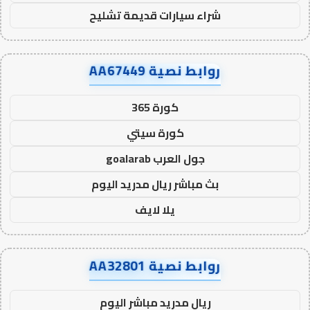
شراء سيارات قديمة تشليح
روابط نصية AA67449
كورة 365
كورة سيتي
جول العرب goalarab
بث مباشر ريال مدريد اليوم
يلا لايف
روابط نصية AA32801
ريال مدريد مباشر اليوم