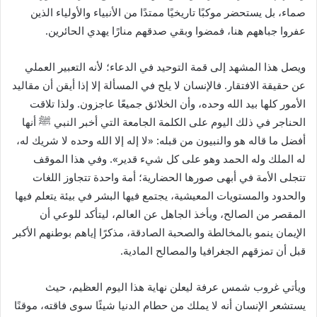
صماء، بل يستحضر موكبًا تاريخيًا ممتدًا من الأنبياء والأولياء الذين
عفروا جباههم هنا، فمضوا وبقي صدقهم منارًا يهدي الحائرين.
ويصل هذا المشهد إلى قمة التوحيد في الدعاء؛ لأنه التعبير العملي
عن حقيقة الافتقار. فالإنسان لا يلح في المسألة إلا إذا أيقن أن مقاليد
الأمور كلها بيد الله وحده، وأن الخلائق جميعًا عاجزون. ولذا تلاقت
الحناجر في ذلك اليوم على الكلمة الجامعة التي أخبر النبي
ﷺ
أنها
أفضل ما قاله هو والنبيون من قبله: «لا إله إلا الله وحده لا شريك له،
له الملك وله الحمد وهو على كل شيء قدير». وفي هذا الموقف
تتجلى الأمة في أبهى صورها الحضارية؛ أمة واحدة تتجاوز اللغات
والحدود والمستويات المعيشية، يجتمع فيها البشر في بيئة يتعلم فيها
المقصر من الصالح، ويأخذ الجاهل عن العالم، ليتأكد للوعي أن
الإيمان ينمو بالمخالطة والصحبة الصادقة، مذكرًا إياهم بوطنهم الأكبر
قبل أن تمزقهم الجغرافيا والمصالح المادية.
ويأتي غروب شمس عرفة ليعلن نهاية هذا اليوم العظيم، حيث
يستشعر الإنسان أنه لا يملك من حطام الدنيا شيئًا سوى فاقته، موقنًا