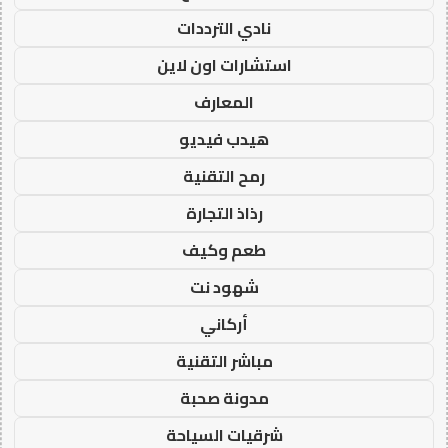
نادي الترددات
استشارات اون لاين
المعارف
هيدب فيديو
رمح التقنية
رذاذ التجارة
طعم وكيف
شهود نت
أركاني
مباشر التقنية
مدونة صحبة
شرقيات السياحة