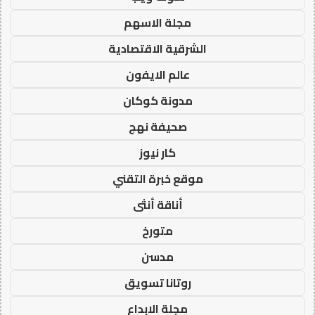
مجلة الاسهم
الشرقية الاقتصادية
عالم الايفون
مدونة كوكان
صحيفة نهج
كار نيوز
موقع خبرة التقني
أناقة أنثى
متورخ
مدسن
روتانا تسويق
مجلة الابداع