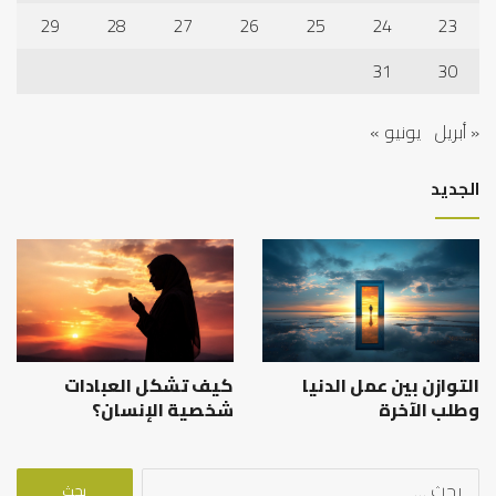
29
28
27
26
25
24
23
31
30
« أبريل
يونيو »
الجديد
التوازن بين عمل الدنيا
كيف تشكل العبادات
وطلب الآخرة
شخصية الإنسان؟
البحث