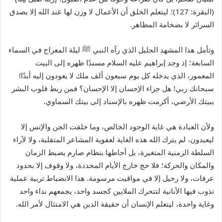
(البقرة: 127)؛ ليتعلم الخلق أن الأعمال لا وزن لها عند الله إلا بصدق
السرائر لا بضخامة المظاهر.
وتأمل هذا المشهد الجليل الذي رآه النبي
ﷺ
ليلة المعراج في السماء
السابعة؛ إذ وجد إبراهيم عليه السلام مسندًا ظهره إلى البيت
المعمور، الذي يدخله كل يوم سبعون ألف ملك لا يعودون إليه أبدًا!
سبحانك ربي! هل جزاء الإحسان إلا الإحسان؟ فمن ربط قلوب البشر
ببيتك الأرضي، أكرمت ظهره بالإسناد إلى بيتك السماوي.
ولأن العبادة هي غاية الوجود الخالص، وما خلقت الجن والإنس إلا
ليعبدون، لم يترك الله هذه الغاية لعفوية المشاعر المتقلبة، ولا لآراء
السلطة الزمنية المتغيرة، بل أحاطها بنظام صارم يضبط الزمان
والمكان والحركة؛ فلا حج خارج الأيام المحددة، ولا وقوف إلا بحدود
عرفات، ولا رحيل إلا في مواقيت مرسومة. هذا الانضباط تربية عملية
تذوب فيها الأنانية لتتحرك الملايين كجسد واحد، يجمعهم نداء واحد
وغاية واحدة، ليتعلم الإنسان أن حقيقة الدين هي الامتثال لأمر الله.