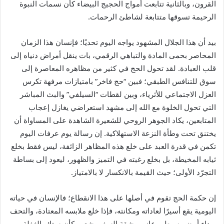
القرون، وبالثانية تتابعت أمواج الحجيج البيضاء كأن نسمات النبوة
الرحيمة تسوقها متتابعة لشاطئ الرحمات.
بيد أن هذا الجلال المشهود يواجه اليوم تحديًا؛ فإنسان هذا الزمان
المحاصر بحمى المادة والتباهي الرقمي، بات ينقل أمراض دنياه إلى
قلب العبادة. لقد تحول الحج في كثير من مظاهره المعاصرة إلى
سوق للتنافس الطبقي؛ فبين “حج فاخر” بامتيازات مرفهة تكرس
العزل الاجتماعي للأثرياء، وبين لقطات “السيلفي” والبث المباشر
التي تحول الخلوة مع الله إلى مشهد استعراضي يغازل إعجاب
المتابعين، يكاد الجوهر الروحي للشعيرة الشاهدة على المساواة أن
يختنق تحت وطأة النزعة الاستهلاكية. إن رسالة يوم عرفات اليوم
تكمن في قدرة العبد على خلع هذه المظاهر الزائفة، ليس فقط بخلع
ثيابه المخيطة، بل بخلع رغبته في التميز والظهور، ليعود إلى بساطة
التجرّد الأولى؛ حيث القيمة بالانكسار لا بالامتياز.
إن حكمة الحج تقوم في أصلها على هذا الانقطاع؛ فالإنسان في حياته
اليومية يقع أسيرًا لعاداته ومكانته، فإذا خلع ملابسه المعتادة، والتحف
برداء أبيض بسيط، وعانى مشقة السفر، شعر وكأن ستائر الغفلة