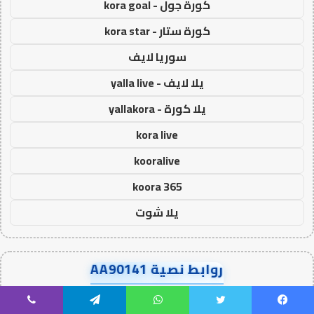
كورة جول - kora goal
كورة ستار - kora star
سوريا لايف
يلا لايف - yalla live
يلا كورة - yallakora
kora live
kooralive
koora 365
يلا شوت
روابط نصية AA90141
يلا شوت
يسبوك
تويتر
واتساب
تيلقرام
ڤايبر