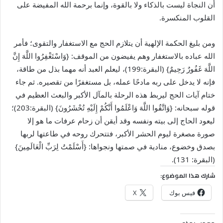
أن النجاة ليست بالذكاء ولا بالقوة، وإنما برحمة الله المفيضة على
القلوب المنكسرة.
ومن بليغ الحكمة الإلهية أن يتلازم الحج مع الاستغفار والتقوى؛ فأمر
الله عباده بالاستغفار وهم يفيضون من الموقف: {وَاسْتَغْفِرُوا اللَّهَ إِنَّ
اللَّهَ غَفُورٌ رَحِيمٌ} (البقرة:199)، ليعلم العبد أنه مهما بذل من طاقة،
فإنه لا يدخل على ربه مادحًا عمله، بل مستغفرًا من تقصيره. ثم جاء
ختام آيات الحج ليربط هذه الرحلة بالمآل الأكبر والبعث العظيم في
قوله سبحانه: {وَاتَّقُوا اللَّهَ وَاعْلَمُوا أَنَّكُمْ إِلَيْهِ تُحْشَرُونَ} (البقرة:203)؛
ليعود الحاج إلى بيته ونفسه وقد أيقن أن زحام عرفات ما هو إلا
صورة مصغرة ليوم الحشر الأكبر، فتتحرك روحه في طاعتها لربها
بصدق وخضوع، منادية في صمتها ونجواها: {أَسْلَمْتُ لِرَبِّ الْعَالَمِينَ}
(البقرة: 131).
شارك هذا الموضوع:
فيس بوك
X