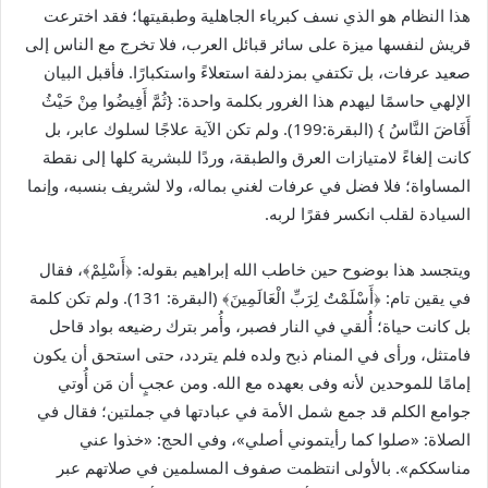
هذا النظام هو الذي نسف كبرياء الجاهلية وطبقيتها؛ فقد اخترعت
قريش لنفسها ميزة على سائر قبائل العرب، فلا تخرج مع الناس إلى
صعيد عرفات، بل تكتفي بمزدلفة استعلاءً واستكبارًا. فأقبل البيان
الإلهي حاسمًا ليهدم هذا الغرور بكلمة واحدة: {ثُمَّ أَفِيضُوا مِنْ حَيْثُ
أَفَاضَ النَّاسُ } (البقرة:199). ولم تكن الآية علاجًا لسلوك عابر، بل
كانت إلغاءً لامتيازات العرق والطبقة، وردًا للبشرية كلها إلى نقطة
المساواة؛ فلا فضل في عرفات لغني بماله، ولا لشريف بنسبه، وإنما
السيادة لقلب انكسر فقرًا لربه.
ويتجسد هذا بوضوح حين خاطب الله إبراهيم بقوله: ﴿أَسْلِمْ﴾، فقال
في يقين تام: ﴿أَسْلَمْتُ لِرَبِّ الْعَالَمِينَ﴾ (البقرة: 131). ولم تكن كلمة
بل كانت حياة؛ أُلقي في النار فصبر، وأُمر بترك رضيعه بواد قاحل
فامتثل، ورأى في المنام ذبح ولده فلم يتردد، حتى استحق أن يكون
إمامًا للموحدين لأنه وفى بعهده مع الله. ومن عجبٍ أن مَن أُوتي
جوامع الكلم قد جمع شمل الأمة في عبادتها في جملتين؛ فقال في
الصلاة: «صلوا كما رأيتموني أصلي»، وفي الحج: «خذوا عني
مناسككم». بالأولى انتظمت صفوف المسلمين في صلاتهم عبر