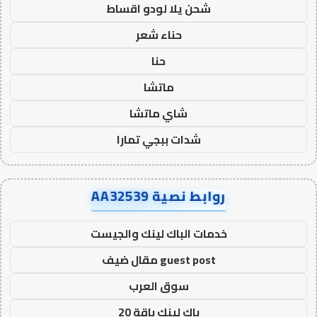
شحن يلا لودو اقساط
حناء شعر
حنا
ماتشا
شاي ماتشا
شدات ببجي تمارا
روابط نصية AA32539
خدمات الباك لينك والجيست
guest post مقال ضيف
سوق العرب
باك لينك باقة 20