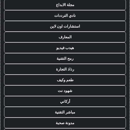
مجلة الابداع
نادي الترددات
استشارات اون لاين
المعارف
هيدب فيديو
رمح التقنية
رذاذ التجارة
طعم وكيف
شهود نت
أركاني
مباشر التقنية
مدونة صحبة