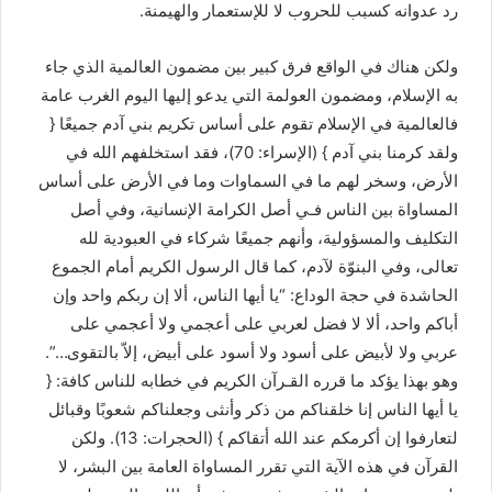
رد عدوانه كسبب للحروب لا للإستعمار والهيمنة.
ولكن هناك في الواقع فرق كبير بين مضمون العالمية الذي جاء
به الإسلام، ومضمون العولمة التي يدعو إليها اليوم الغرب عامة
فالعالمية في الإسلام تقوم على أساس تكريم بني آدم جميعًا {
ولقد كرمنا بني آدم } (الإسراء: 70)، فقد استخلفهم الله في
الأرض، وسخر لهم ما في السماوات وما في الأرض على أساس
المساواة بين الناس فـي أصل الكرامة الإنسانية، وفي أصل
التكليف والمسؤولية، وأنهم جميعًا شركاء في العبودية لله
تعالى، وفي البنوّة لآدم، كما قال الرسول الكريم أمام الجموع
الحاشدة في حجة الوداع: “يا أيها الناس، ألا إن ربكم واحد وإن
أباكم واحد، ألا لا فضل لعربي على أعجمي ولا أعجمي على
عربي ولا لأبيض على أسود ولا أسود على أبيض، إلاّ بالتقوى…”.
وهو بهذا يؤكد ما قرره القـرآن الكريم في خطابه للناس كافة: {
يا أيها الناس إنا خلقناكم من ذكر وأنثى وجعلناكم شعوبًا وقبائل
لتعارفوا إن أكرمكم عند الله أتقاكم } (الحجرات: 13). ولكن
القرآن في هذه الآية التي تقرر المساواة العامة بين البشر، لا