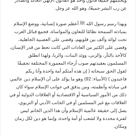
ويحكمهم جميعًا قانون واحد هو القانون الإلهي الخالد والصادر
عن رب البشر جميعًا، وهو الله عز وجل.
وبهذا رسم رسول الله
ﷺ
أعظم صورة إنسانية، ووضع الإسلام
بمبادئه السمحة نظامًا للتعاون والمواساة، فجمع قبائل العرب
تحت لوائه وألف بين قلوبهم، وقضى على العصبية الجاهلية،
وقضى على الكثير من العادات التي كانت تحط من قدر الإنسان،
كالأخذ بالثأر، والزنى، ووئد البنات، والربا، ولهذا انطلق
المسلمون بعقيدتهم صوب أرجاء المعمورة المختلفة تحقيقًا
لقول الحق سبحانه { إن هذه أمتكم أمة واحدة وأنا ربكم
فاعبدون } (الأنبياء: 92) وهو ما يؤكد على أن الإسلام دين عالمي
في مبادئه وأنظمته، ومن يدقق في جوانب الإسلام سواء كان
ذلك من الأمور السياسية أو الاقتصادية أو العلاقات الدولية أو في
العلاقات مع غير المسلمين أو في الجانب الأدبي أو التربوي،
يصل إلى حقيقة عالمية الإسلام وأن هذا الدين الخاتم ليس
لفترة محددة ولا لشعب أو أمة واحدة، وإنما هو دين لكل زمان
ومكان.