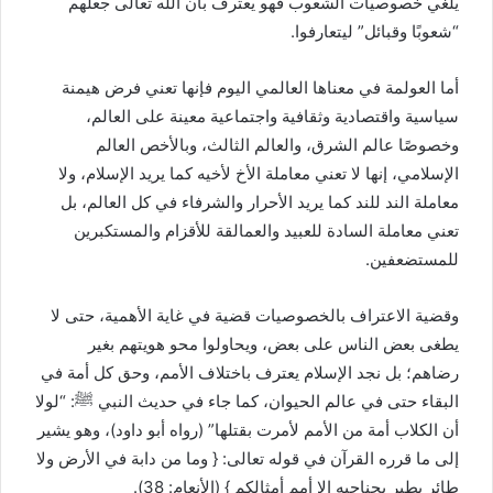
يلغي خصوصيات الشعوب فهو يعترف بأن الله تعالى جعلهم
“شعوبًا وقبائل” ليتعارفوا.
أما العولمة في معناها العالمي اليوم فإنها تعني فرض هيمنة
سياسية واقتصادية وثقافية واجتماعية معينة على العالم،
وخصوصًا عالم الشرق، والعالم الثالث، وبالأخص العالم
الإسلامي، إنها لا تعني معاملة الأخ لأخيه كما يريد الإسلام، ولا
معاملة الند للند كما يريد الأحرار والشرفاء في كل العالم، بل
تعني معاملة السادة للعبيد والعمالقة للأقزام والمستكبرين
للمستضعفين.
وقضية الاعتراف بالخصوصيات قضية في غاية الأهمية، حتى لا
يطغى بعض الناس على بعض، ويحاولوا محو هويتهم بغير
رضاهم؛ بل نجد الإسلام يعترف باختلاف الأمم، وحق كل أمة في
البقاء حتى في عالم الحيوان، كما جاء في حديث النبي
ﷺ
: “لولا
أن الكلاب أمة من الأمم لأمرت بقتلها” (رواه أبو داود)، وهو يشير
إلى ما قرره القرآن في قوله تعالى: { وما من دابة في الأرض ولا
طائر يطير بجناحيه إلا أمم أمثالكم } (الأنعام: 38).