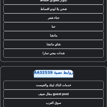
ايتونز سعودي اقساط
شحن يلا لودو اقساط
حناء شعر
حنا
ماتشا
شاي ماتشا
شدات ببجي تمارا
روابط نصية AA32539
خدمات الباك لينك والجيست
guest post مقال ضيف
سوق العرب