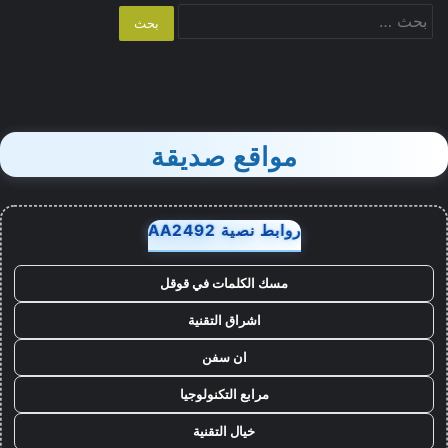
البحث
عن:
مواقع صديقة
روابط نصية AA2492
مسك الكلمات في قوقل
اشراق التقنية
ان سفن
مرابع التكنولوجيا
خيال التقنية