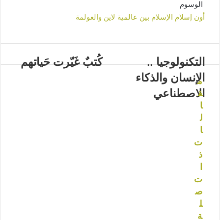
الوسوم
أون
إسلام
الإسلام
بين
عالمية
لاين
والعولمة
التكنولوجيا ..
كُتبٌ غَيّرت حَياتهم
الإنسان والذكاء
م
الاصطناعي
ق
ا
ل
ا
ت
ذ
ا
ت
ص
ل
ة