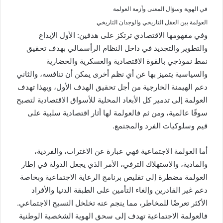
في الهوية وسؤال المعنى وأزمة العولمة
العولمة بين العقل التاريخي والوجدان التاريخي
وفي مفهومها الاقتصادي ترتكز على هدفين: الأول الإبداع
والتطوير والتجديد في داخل النظام الرأسمالي بهدف تحقيق
نمط نموذجي بالقوة الاقتصادية والعسكرية والحضارية
والسياسية يتميز بها عن أي نظم أخرى يمكن أن تنافسه، والثاني
دعم الهيمنة الخارجية من أجل تحقيق الهدف الأول، وبهذا تهدف
العولمة إلى تدمير كل الأبعاد المحلية للأسواق الاقتصادية لتصبح
سوقًا عالمية، ومن ثم فالعولمة لها أثار اقتصادية سلبية على
قيم وسلوكيات الفرد والمجتمع.
أما العولمة الاجتماعية فهي عبارة عن الاغتراب، والفردية،
والمادية، والاستهلاك الترفي، الأمر الذي يجعل الدولة في إطار
العولمة مضطرة إلى تقليص برنامج الرعاية الاجتماعية وبخاصة
دعم غير القادرين وإلغاء التأمين على الطبقة الدنيا والأفراد
الأكثر تعرضًا للمخاطر، مما ينجم عنه تخلخل النسيج الاجتماعي.
فالعولمة الاجتماعية تهدف إلى سحق الهوية الشخصية الوطنية