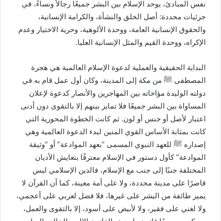
نفس المبادئ، يوحد الإسلام بين البشر جميعًا رجالاً ونساءً، في
جزئيات محددة: أصل الخلق والنشأة، والكرامة الإنسانية،
والحقوق الإنسانية العامة، ووحدة الألوهية، وحرية الاختيار وعدم
الإكراه، ووحدة القيم والمثل الإنسانية العليا.
البداية الحقيقية والعملية لدعوة الإسلام العالمية هي هجرة
المصطفى
ﷺ
من مكة إلى المدينة، وكان أول عمل قام به في
دولته الوليدة مؤاخاته بين المهاجرين والأنصار كدعوة لإعلان
المساواة بين البشر جميعًا فلا تمايز بينهم إلا بالتقوى دون أدنى
اعتبار لأصل أو جنس أو لون. ثم كانت الخطوة المحورية التي
كانت بمثابة الأساس القوي المتين لبدء الدعوة العالمية وهي
إصداره
ﷺ
للعهد النبوي المسمى “بعهد الموادعة” أو “وثيقة
الموادعة” كأول دستور في الإسلام معترفًا بتعايش الأديان
المختلفة جنبًا إلى جنب مع الإسلام، فالدين الإسلامي ليس
قاصرًا على مدينة محددة، ولا على أمة معينة، كما أن القرآن لا
يميز طائفة من البشر على غيرها، فلا فضل لعربي على أعجمي،
ولا لغني على فقير، ولا لأبيض على أسود، إلا بالتقوى والعمل،