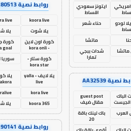
روابط نصية AA80513
 امريكي
ايتونز سعودي
ساط
اقساط
ra live
koora live
ا لودو
حناء شعر
ساط
يلا شوت
يلا ش
نا
ماتشا
كورة اون لاين
كورة ج
a goal
- kora onli
ماتشا
شدات ببجي
تمارا
كورة ستار -
سوريا 
kora star
يلا لايف - yalla
يلا كور
ط نصية AA32539
lakora
live
ralive
kora live
 الباك
guest post
الجيست
مقال ضيف
koora 365
يلا ش
العرب
باك لينك باقة
20
روابط نصية AA90141
ت الباك
أقوى باقة باك