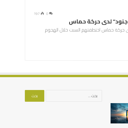
197
0
وجنود” لدى حركة حماس
دى حركة حماس اختطفتهم السبت خلال الهجوم
البحث
عن:
العلاقة
من
العلمية
أدبيات
بين
تحمل
الإمام
المسؤلية