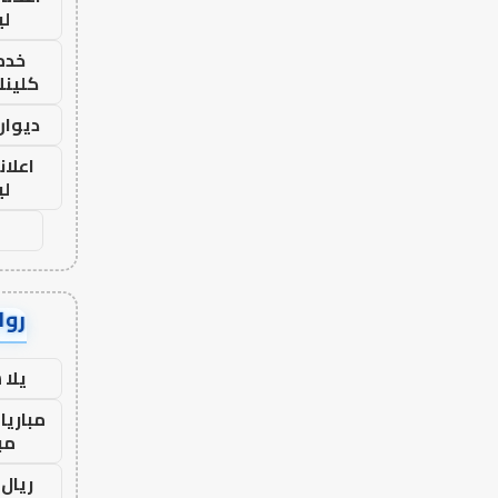
لي
خدما
كلينك 26
ديوان
اعلان
لي
رواب
يلا
مباريا
مب
ريال 