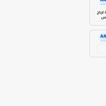
ارباح
س