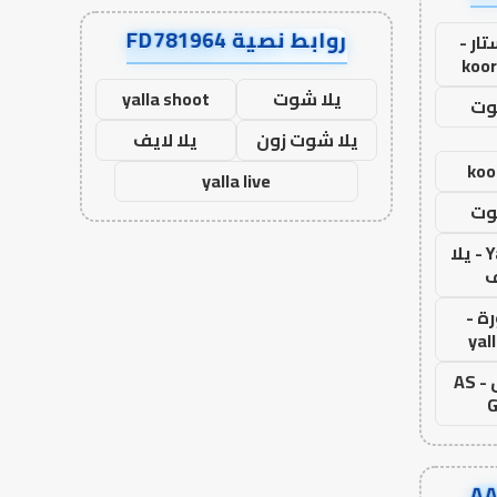
روابط نصية FD781964
ار -
koor
يلا شوت
yalla shoot
وت
يلا شوت زون
يلا لايف
koo
yalla live
وت
Yalla Live - يلا
ف
ة -
yal
اس جول - AS
G