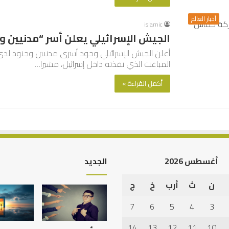
أخبار العالم
islamic
الجيش الإسرائيلي يعلن أسر “مدنيين 
أعلن الجيش الإسرائيلي وجود أسرى مدنيين وجنود ل
المباغت الذي نفذته داخل إسرائيل، مشيرا…
أكمل القراءة »
أغسطس 2026
الجديد
ن
ث
أرب
خ
ج
أهم
أسباب
7
6
5
4
3
عدم
استجابة
14
13
12
11
10