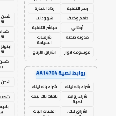
رمح التقنية
رذاذ التجارة
شحن يل
طعم وكيف
شهود نت
اق
أركاني
مباشر التقنية
شدات
اق
مدونة صحبة
شرقيات
السياحة
ايتونز
اق
موسوعة انوار
اشراق الأرباح
شحن 
بب
روابط نصية AA14704
شحن يل
شراء باك لينك
شراء باك لينك
شراء روابط
باقات باك لينك
شعبية
نصية
بلاي
اشراق لنك،
اعلانات الباك
ست