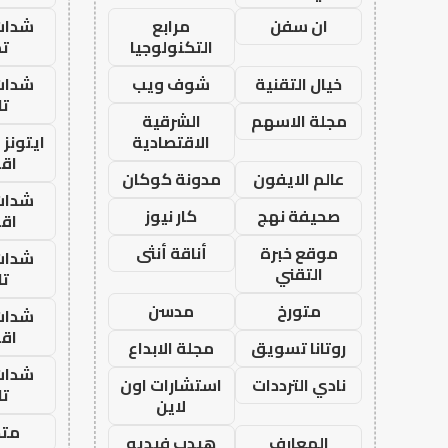
ان سفن
مرابع
شدات
التكنولوجيا
تم
خيال التقنية
شوف ويب
شدات
تا
مجلة الاسهم
الشرقية
الاقتصادية
ايتونز
اق
عالم الايفون
مدونة كوكان
شدات
صحيفة نهج
كار نيوز
اق
موقع خبرة
أناقة أنثى
شدات
التقني
تا
متورخ
مدسن
شدات
اق
روتانا تسويق
مجلة الابداع
شدات
نادي الترددات
استشارات اون
تا
لاين
متجر
المعارف
هيدب فيديو