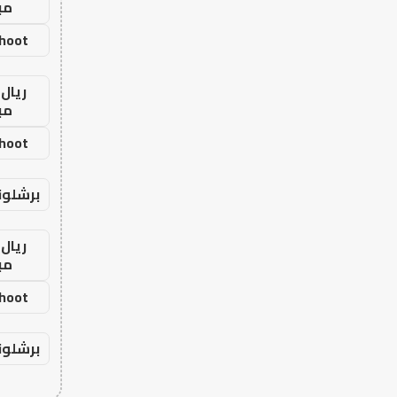
مب
shoot
ريال 
مب
shoot
برشلون
ريال 
مب
shoot
برشلون