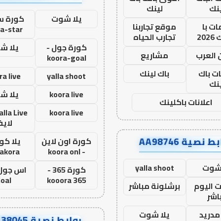
نك
لينك
يلا شوت
كورة ست
ت با
موقع تجاربنا
a-star
20
تجارب الحياه
كورة جول -
يلا ش
 العرب
مشاريع
koora-goal
ات باك
باك لينك
ra live
yalla shoot
نك
koora live
يلا ش
اعلانات باكلينك
koora live
لاي
ط نصية AA98746
كورة اون لاين
يلا كور
lakora
- koora onl
 شوت
yalla shoot
كورة 365 -
oal
kooora 365
ت اليوم
برشلونة مباشر
اشر
مدريد
يلا شوت
روابط نصية AA38045