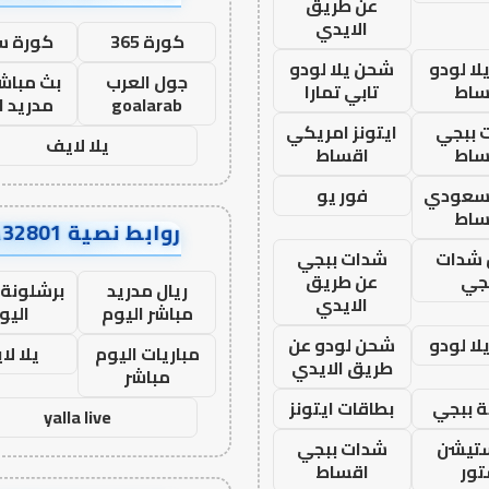
عن طريق
الايدي
كورة 365
كورة س
ا لودو
شحن يلا لودو
جول العرب
بث مباشر
ساط
تابي تمارا
goalarab
مدريد ا
 ببجي
ايتونز امريكي
يلا لايف
ساط
اقساط
 سعودي
فور يو
ساط
روابط نصية AA32801
شدات
شدات ببجي
جي
عن طريق
ريال مدريد
برشلونة 
الايدي
مباشر اليوم
اليو
ا لودو
شحن لودو عن
مباريات اليوم
يلا لا
طريق الايدي
مباشر
 ببجي
بطاقات ايتونز
yalla live
ستيشن
شدات ببجي
ور
اقساط