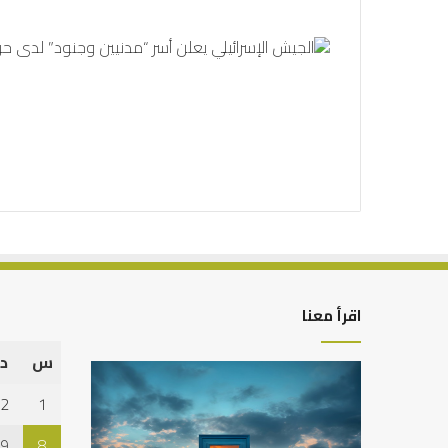
اقرأ معنا
س
د
التوازن
كيف
بين
تشكل
2
1
عمل
العبادات
الدنيا
شخصية
9
8