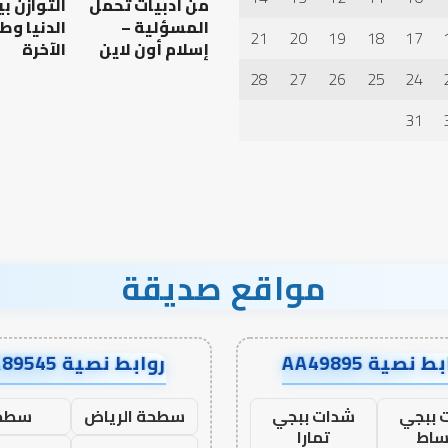
من أدبيات تحمل
التوازن ب
الدعاء
المسؤلية –
الدنيا وط
21
20
19
18
17
إسلام أون لاين
الآخرة
28
27
26
25
24
 العبادات شخصية
أهم أسباب عدم استجابة
الدعاء
31
مواقع صديقة
ط نصية AA49895
روابط نصية AA89545
 ببجي
شدات ببجي
سطحة الرياض
سطح
ساط
تمارا