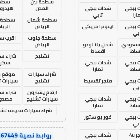
سطحة بين
سطح
 ببجي
شدات ببجي
المدن
هيدرو
ارا
تابي
سطحة شمال
سطحة 
 ببجي
ايتونز امريكي
الرياض
الري
بي
سطحة جنوب
اقرب س
 سعودي
شحن يلا لودو
الرياض
ساط
اقساط
تشليح
شراء سي
 ببجي
شدات ببجي
سكرا
ساط
تمارا
شراء سيارات
موقع ش
 ببجي
متجر تقسيط
تشليح
سيارات 
بي
ارقام يشترون
شراء سي
 ببجي
شدات ببجي
سيارات تشليح
مصدو
ساط
تمارا
شراء سيارات قديمة تشل
 ببجي
فور يو ستور
بي
روابط نصية AA67449
 4u
شدات ببجي