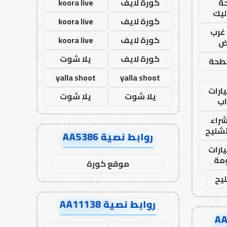
ة
كورة لايف
koora live
ليك
كورة لايف
koora live
غرب
كورة لايف
koora live
اض
كورة لايف
يلا شوت
طحة
yalla shoot
yalla shoot
ارات
يلا شوت
يلا شوت
ب
راء
تشليح
روابط نصية AA5386
ارات
مة
موقع كورة
يح
روابط نصية AA11138