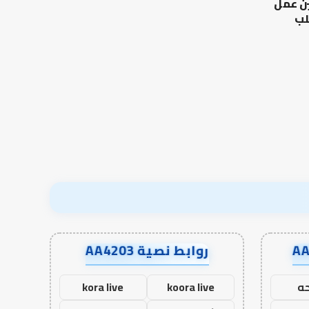
ين عمل
مالك
–
والليث
إسلام
لب
بن
أون
العلاقة العلمية بين الإمام
سعد:
لاين
مالك والليث بن سعد: نموذج
من أدبيات تحمل المس
نموذج
في أدب الخلاف
إسلام أون لاين
في
أدب
الخلاف
روابط نصية AA4203
ه
koora live
kora live