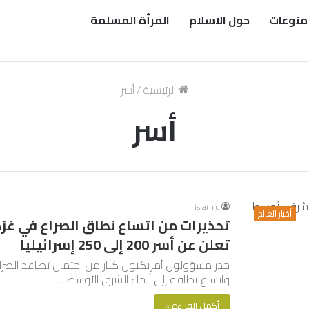
منوعات
حول الاسلام
المرأة المسلمة
الرئيسية
/
أسر
أسر
islamic
أخبار العالم
تحذيرات من اتساع نطاق الصراع في غز
تعلن عن أسر 200 إلى 250 إسرائيليا
حذر مسؤولون أمريكيون كبار من احتمال تصاعد الصراع
واتساع نطاقه إلى أنحاء الشرق الأوسط،…
أكمل القراءة »