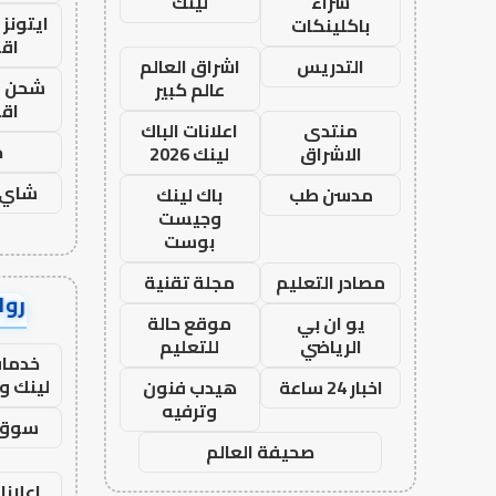
شراء
لينك
ايتونز
باكلينكات
اق
التدريس
اشراق العالم
شحن يل
عالم كبير
اق
منتدى
اعلانات الباك
ح
الاشراق
لينك 2026
شاي 
مدسن طب
باك لينك
وجيست
بوست
مصادر التعليم
مجلة تقنية
رواب
يو ان بي
موقع حالة
الرياضي
للتعليم
خدمات
لينك و
اخبار 24 ساعة
هيدب فنون
وترفيه
سوق 
صحيفة العالم
اعلانا