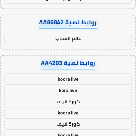
روابط نصية AA86842
عالم الشباب
روابط نصية AA4203
koora live
kora live
كورة لايف
koora live
كورة لايف
koora live