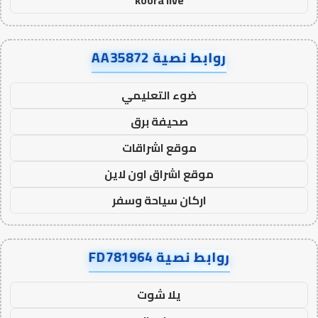
koora live
روابط نصية AA35872
ضوء التعليمي
صحيفة برق
موقع اشراقات
موقع اشراق اون لاين
اركان سياحة وسفر
روابط نصية FD781964
يلا شوت