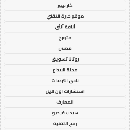
كار نيوز
موقع خبرة التقني
أناقة أنثى
متورخ
مدسن
روتانا تسويق
مجلة الابداع
نادي الترددات
استشارات اون لاين
المعارف
هيدب فيديو
رمح التقنية