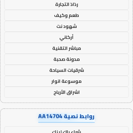
رذاذ التجارة
طعم وكيف
شهود نت
أركاني
مباشر التقنية
مدونة صحبة
شرقيات السياحة
موسوعة انوار
اشراق الأرباح
روابط نصية AA14704
شراء باك لينك