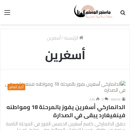
بحث
الق
عن
الرئيسية
/
أسغرين
أسغرين
أخبار العالم
224
0
islamic
الدانماركي أسغرين يفوز بالمرحلة 18 ومواطنه
فينغيغارد يبقى في الصدارة
حقق الدانماركي كاسبر أسغرين الخميس الفوز في المرحلة الثامنة
عشرة من طواف فرنسا للدراجات الهوائية. وفي تعليق له على