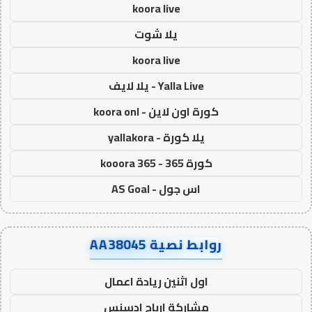
koora live
يلا شوت
koora live
Yalla Live - يلا لايف
كورة اون لاين - koora onl
يلا كورة - yallakora
كورة 365 - kooora 365
اس جول - AS Goal
روابط نصية AA38045
اول اثنين ريادة اعمال
مشاركة ارباح ادسنس