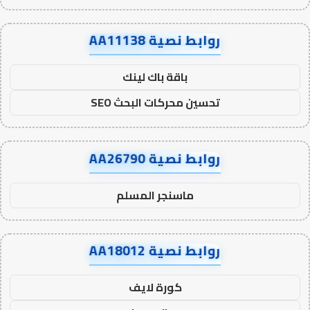
روابط نصية AA11138
باقة باك لينك
تحسين محركات البحث SEO
روابط نصية AA26790
ماسنجر المسلم
روابط نصية AA18012
كورة لايف