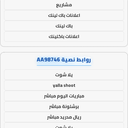
مشاريع
اعلانات باك لينك
باك لينك
اعلانات باكلينك
روابط نصية AA98746
يلا شوت
yalla shoot
مباريات اليوم مباشر
برشلونة مباشر
ريال مدريد مباشر
يلا شوت