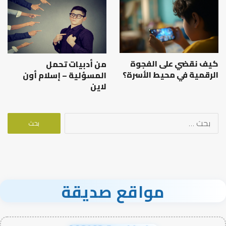
كيف نقضي على الفجوة
من أدبيات تحمل
الرقمية في محيط الأسرة؟
المسؤلية – إسلام أون
لاين
البحث
عن:
مواقع صديقة