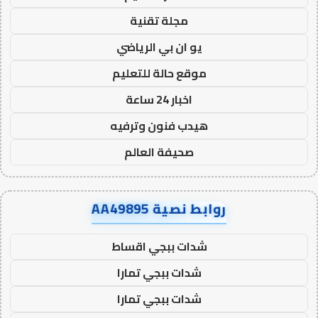
مجلة تقنية
يو ان بي الرياضي
موقع حالة للتعليم
اخبار 24 ساعة
هيدب فنون وترفيه
صحيفة العالم
روابط نصية AA49895
شدات ببجي اقساط
شدات ببجي تمارا
شدات ببجي تمارا