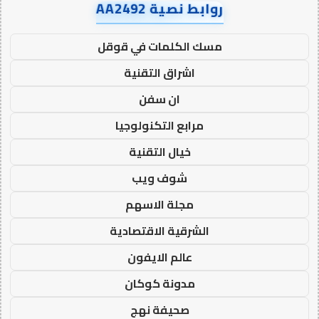
روابط نصية AA2492
مسك الكلمات في قوقل
اشراق التقنية
ان سفن
مرابع التكنولوجيا
خيال التقنية
شوف ويب
مجلة الاسهم
الشرقية الاقتصادية
عالم الايفون
مدونة كوكان
صحيفة نهج