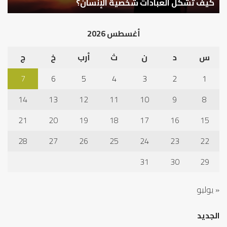
في
أهم أسباب عدم استجابة الدعاء
ف
أد
الخ
أغسطس 2026
س
د
ن
ث
أرب
خ
ج
7
6
5
4
3
2
1
14
13
12
11
10
9
8
21
20
19
18
17
16
15
28
27
26
25
24
23
22
31
30
29
« يوليو
الجديد