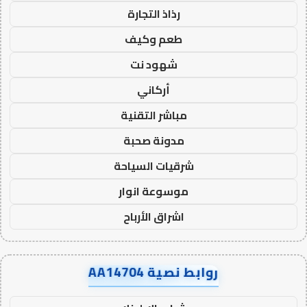
رذاذ التجارة
طعم وكيف
شهود نت
أركاني
مباشر التقنية
مدونة صحبة
شرقيات السياحة
موسوعة انوار
اشراق الأرباح
روابط نصية AA14704