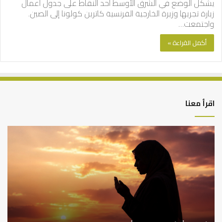
يشكل الوضع في الشرق الأوسط أحد النقاط على جدول أعمال
زيارة تجريها وزيرة الخارجية الفرنسية كاترين كولونا إلى الصين.
واجتمعت…
أكمل القراءة »
اقرأ معنا
أهم
الع
أسباب
الع
عدم
بين
استجابة
الإ
الدعاء
ما
وال
بن
سع
نم
ا