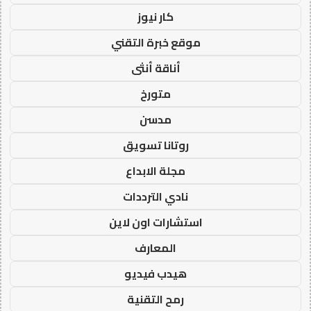
كار نيوز
موقع خبرة التقني
أناقة أنثى
متورخ
مدسن
روتانا تسويق
مجلة الابداع
نادي الترددات
استشارات اون لاين
المعارف
هيدب فيديو
رمح التقنية