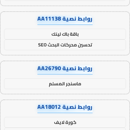
روابط نصية AA11138
باقة باك لينك
تحسين محركات البحث SEO
روابط نصية AA26790
ماسنجر المسلم
روابط نصية AA18012
كورة لايف