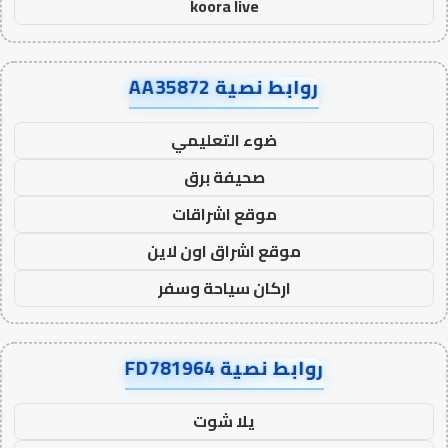
koora live
روابط نصية AA35872
ضوء التعليمي
صحيفة برق
موقع اشراقات
موقع اشراق اون لاين
اركان سياحة وسفر
روابط نصية FD781964
يلا شوت