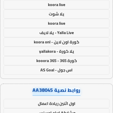
koora live
يلا شوت
koora live
Yalla Live - يلا لايف
كورة اون لاين - koora onl
يلا كورة - yallakora
كورة 365 - kooora 365
اس جول - AS Goal
روابط نصية AA38045
اول اثنين ريادة اعمال
مشاركة ارباح ادسنس