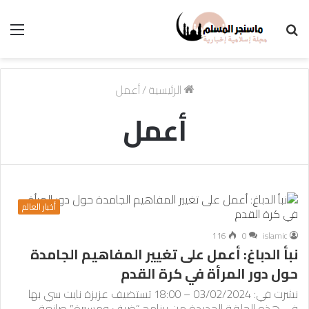
بحث
الق
عن
الرئيسية
/
أعمل
أعمل
أخبار العالم
116
0
islamic
نبأ الدباغ: أعمل على تغيير المفاهيم الجامدة
حول دور المرأة في كرة القدم
نشرت في: 03/02/2024 – 18:00 تستضيف عزيزة نايت سي بها
في هذه الحلقة الجديدة من برنامج “ضيف ومسيرة” صانعة