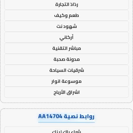
رذاذ التجارة
طعم وكيف
شهود نت
أركاني
مباشر التقنية
مدونة صحبة
شرقيات السياحة
موسوعة انوار
اشراق الأرباح
روابط نصية AA14704
شراء باك لينك