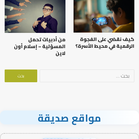
كيف نقضي على الفجوة
من أدبيات تحمل
الرقمية في محيط الأسرة؟
المسؤلية – إسلام أون
لاين
البحث
عن:
مواقع صديقة