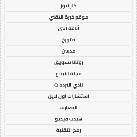
كار نيوز
موقع خبرة التقني
أناقة أنثى
متورخ
مدسن
روتانا تسويق
مجلة الابداع
نادي الترددات
استشارات اون لاين
المعارف
هيدب فيديو
رمح التقنية