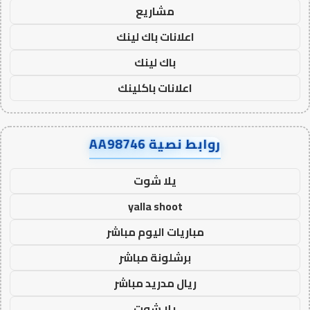
مشاريع
اعلانات باك لينك
باك لينك
اعلانات باكلينك
روابط نصية AA98746
يلا شوت
yalla shoot
مباريات اليوم مباشر
برشلونة مباشر
ريال مدريد مباشر
يلا شوت