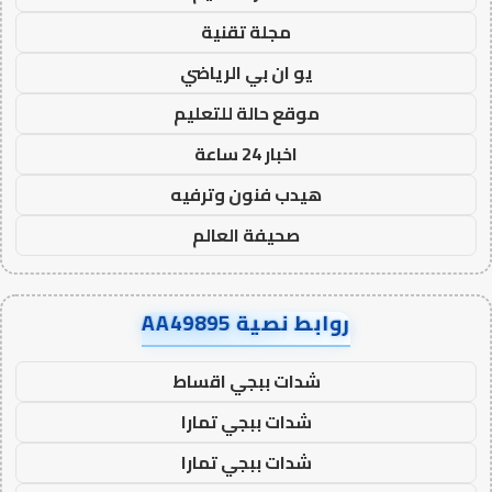
مجلة تقنية
يو ان بي الرياضي
موقع حالة للتعليم
اخبار 24 ساعة
هيدب فنون وترفيه
صحيفة العالم
روابط نصية AA49895
شدات ببجي اقساط
شدات ببجي تمارا
شدات ببجي تمارا