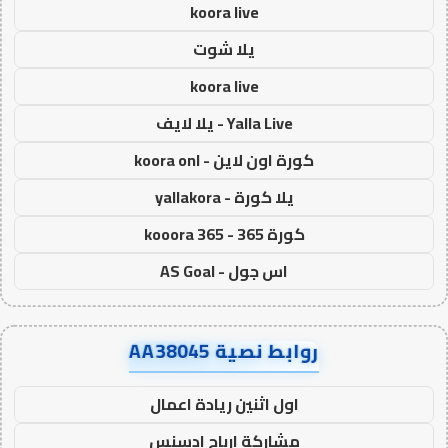
koora live
يلا شوت
koora live
Yalla Live - يلا لايف
كورة اون لاين - koora onl
يلا كورة - yallakora
كورة 365 - kooora 365
اس جول - AS Goal
روابط نصية AA38045
اول اثنين ريادة اعمال
مشاركة ارباح ادسنس