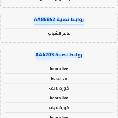
روابط نصية AA86842
عالم الشباب
روابط نصية AA4203
koora live
kora live
كورة لايف
koora live
كورة لايف
koora live