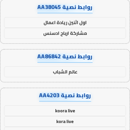
روابط نصية AA38045
اول اثنين ريادة اعمال
مشاركة ارباح ادسنس
روابط نصية AA86842
عالم الشباب
روابط نصية AA4203
koora live
kora live