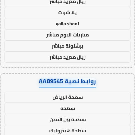
ريال مدريد مباشر
يلا شوت
yalla shoot
مباريات اليوم مباشر
برشلونة مباشر
ريال مدريد مباشر
روابط نصية AA89545
سطحة الرياض
سطحه
سطحة بين المدن
سطحة هيدروليك