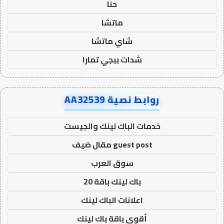
حنا
ماتشا
شاي ماتشا
شدات ببجي تمارا
روابط نصية AA32539
خدمات الباك لينك والجيست
guest post مقال ضيف
سوق العرب
باك لينك باقة 20
اعلانات الباك لينك
أقوى باقة باك لينك