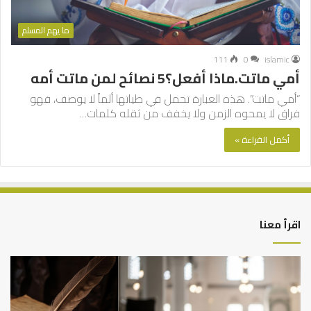
ما يهم المسلم
111
0
islamic
أمي ماتت.ماذا أفعل؟5 نصائح لمن ماتت أمه
“أمي ماتت”. هذه العبارة تحمل في طياتها ألماً لا يوصف، فهو
فراق لا يمحوه الزمن ولا يخفف من ثقله كلمات…
أكمل القراءة »
اقرأ معنا
العلاقة
الر
العلمية
الت
بين
وال
الإمام
الم