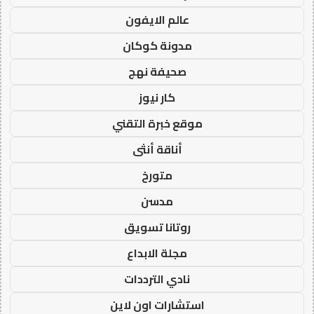
عالم الايفون
مدونة كوكان
صحيفة نهج
كار نيوز
موقع خبرة التقني
أناقة أنثى
متورخ
مدسن
روتانا تسويق
مجلة الابداع
نادي الترددات
استشارات اون لاين