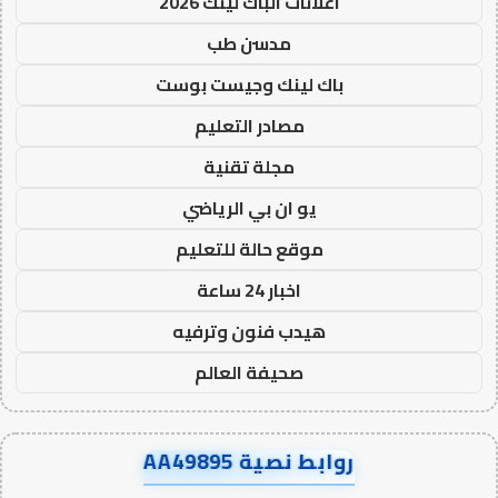
اعلانات الباك لينك 2026
مدسن طب
باك لينك وجيست بوست
مصادر التعليم
مجلة تقنية
يو ان بي الرياضي
موقع حالة للتعليم
اخبار 24 ساعة
هيدب فنون وترفيه
صحيفة العالم
روابط نصية AA49895