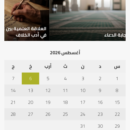
مالك
..
والليث
كي
بن
نتر
سعد:
خبر
نموذج
العلاقة العلمية بين الإمام مالك والليث بن سعد: نموذج
ما
ا
في
قب
في أدب الخلاف
ق
أدب
الم
الخلاف
إلى
أغسطس 2026
نجا
س
د
ن
ث
أرب
خ
ج
7
6
5
4
3
2
1
14
13
12
11
10
9
8
21
20
19
18
17
16
15
28
27
26
25
24
23
22
31
30
29