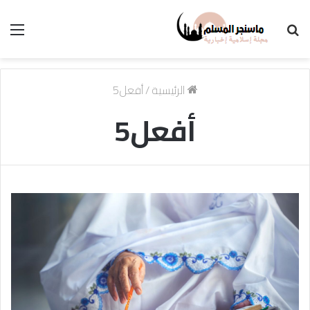
بحث
الق
عن
الرئيسية
/
أفعل5
أفعل5