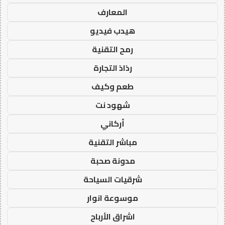
المعارف
هيدب فيديو
رمح التقنية
رذاذ التجارة
طعم وكيف
شهود نت
أركاني
مباشر التقنية
مدونة صحبة
شرقيات السياحة
موسوعة انوار
اشراق الأرباح