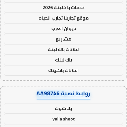
خدمات با كلينك 2026
موقع تجاربنا تجارب الحياه
ديوان العرب
مشاريع
اعلانات باك لينك
باك لينك
اعلانات باكلينك
روابط نصية AA98746
يلا شوت
yalla shoot