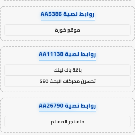
روابط نصية AA5386
موقع كورة
روابط نصية AA11138
باقة باك لينك
تحسين محركات البحث SEO
روابط نصية AA26790
ماسنجر المسلم