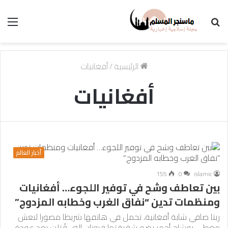
بحث
الق
عن
الرئيسية
/
أفغانيات
أفغانيات
أخبار العالم
155
0
islamic
بين تعاطف وشح في توفير اللجوء… أفغانيات
ومنظمات تدين “نفاق الغرب وخطابه المزدوج”
ريتا صافي شابة أفغانية، تحمل في هاتفها شريطا مصورا لنعش
مغطى بوشاح أحمر يضم شقيقتها فروزان التي قُتلت بعد عودة…