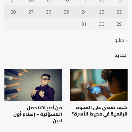
28
27
26
25
24
23
22
31
30
29
« يوليو
الجديد
كيف نقضي على الفجوة
من أدبيات تحمل
الرقمية في محيط الأسرة؟
المسؤلية – إسلام أون
لاين