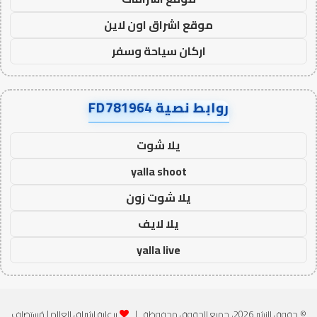
موقع اشراق اون لاين
اركان سياحة وسفر
روابط نصية FD781964
يلا شوت
yalla shoot
يلا شوت زون
يلا لايف
yalla live
© حقوق النشر 2026، جميع الحقوق محفوظة |
برعاية اشراق العالم
| مُستضاف