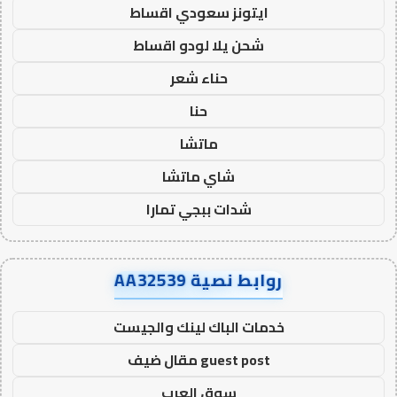
ايتونز سعودي اقساط
شحن يلا لودو اقساط
حناء شعر
حنا
ماتشا
شاي ماتشا
شدات ببجي تمارا
روابط نصية AA32539
خدمات الباك لينك والجيست
guest post مقال ضيف
سوق العرب