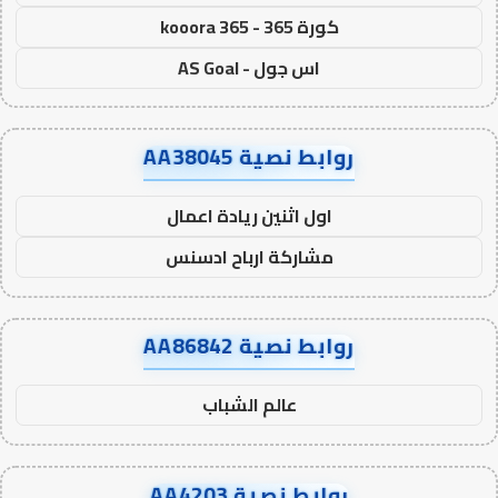
كورة 365 - kooora 365
اس جول - AS Goal
روابط نصية AA38045
اول اثنين ريادة اعمال
مشاركة ارباح ادسنس
روابط نصية AA86842
عالم الشباب
روابط نصية AA4203