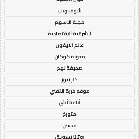
شوف ويب
مجلة الاسهم
الشرقية الاقتصادية
عالم الايفون
مدونة كوكان
صحيفة نهج
كار نيوز
موقع خبرة التقني
أناقة أنثى
متورخ
مدسن
روتانا تسويق