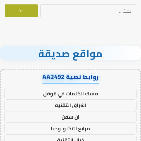
البحث
عن:
مواقع صديقة
روابط نصية AA2492
مسك الكلمات في قوقل
اشراق التقنية
ان سفن
مرابع التكنولوجيا
خيال التقنية