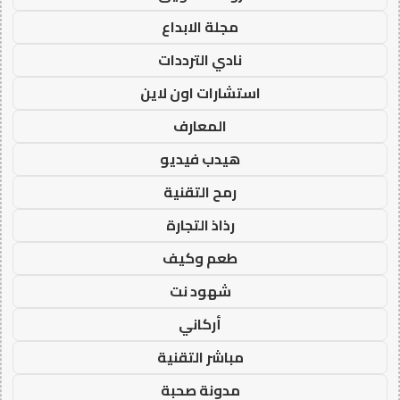
مجلة الابداع
نادي الترددات
استشارات اون لاين
المعارف
هيدب فيديو
رمح التقنية
رذاذ التجارة
طعم وكيف
شهود نت
أركاني
مباشر التقنية
مدونة صحبة