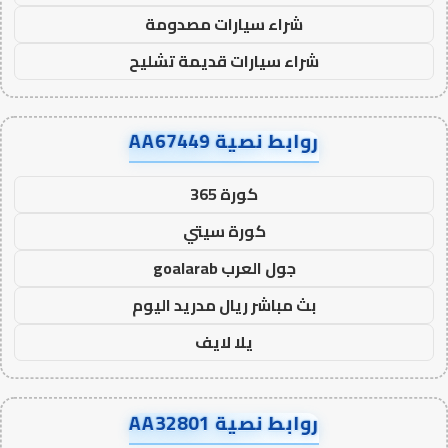
شراء سيارات مصدومة
شراء سيارات قديمة تشليح
روابط نصية AA67449
كورة 365
كورة سيتي
جول العرب goalarab
بث مباشر ريال مدريد اليوم
يلا لايف
روابط نصية AA32801