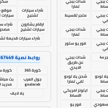
 ببجي
شدات ببجي
سكرا
ساط
تمارا
شراء سيارات
موقع ش
 ببجي
متجر تقسيط
تشليح
سيارات 
بي
ارقام يشترون
شراء سي
 ببجي
شدات ببجي
سيارات تشليح
مصدو
ساط
تمارا
شراء سيارات قديمة تشل
 ببجي
فور يو ستور
بي
روابط نصية AA67449
 4u
شدات ببجي
عن طريق
الايدي
كورة 365
كورة س
ا لودو
شحن يلا لودو
جول العرب
بث مباشر
ساط
تابي تمارا
goalarab
مدريد ا
 ببجي
ايتونز امريكي
يلا لايف
ساط
اقساط
 سعودي
فور يو