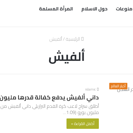
منوعات
حول الاسلام
المرأة المسلمة
الرئيسية
/
ألفيش
ألفيش
أخبار العالم
islamic
داني ألفيش يدفع كفالة قدرها مليون 
أطلق سراح لاعب كرة القدم البرازيلي داني ألفيش من 
مليون يورو (1.09…
أكمل القراءة »