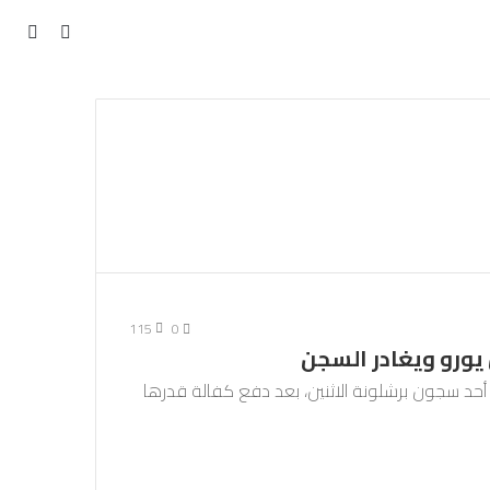
مقال
بحث
عن
عشوائي
115
0
يورو ويغادر السجن
أحد سجون برشلونة الاثنين، بعد دفع كفالة قدرها