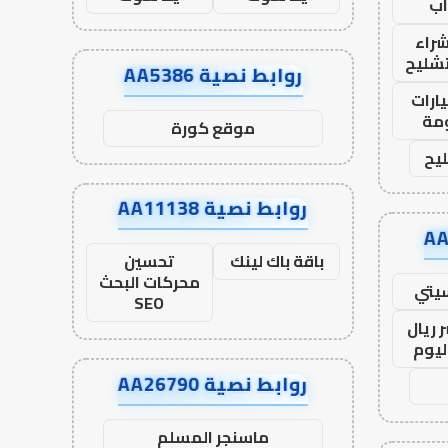
ب
راء
تشليح
روابط نصية AA5386
ارات
مة
موقع كورة
يح
روابط نصية AA11138
باقة باك لينك
تحسين
محركات البحث
يتي
SEO
 ريال
ليوم
روابط نصية AA26790
ماسنجر المسلم