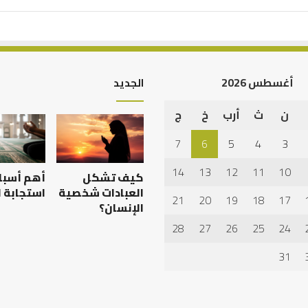
أغسطس 2026
الجديد
ن
ث
أرب
خ
ج
الرصيد
التربوي
7
6
5
4
3
والطفولة
المبكرة
14
13
12
11
10
كيف تشكل
أهم أسبا
..
كيف
العبادات شخصية
استجابة ا
21
20
19
18
17
نترجم
الإنسان؟
علمية بين الإمام
الرصيد التربوي والطفولة
خبرات
28
27
26
25
24
يث بن سعد: نموذج
المبكرة .. كيف نترجم خبرات ما
ما
خلاف
قبل المدرسة إلى نجاح؟
قبل
31
المدرسة
إلى
نجاح؟