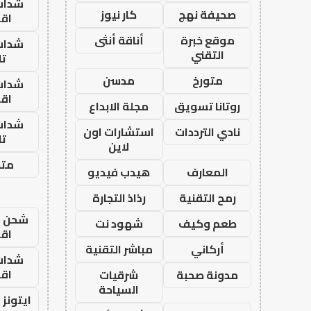
شدات
صحيفة نهج
كار نيوز
اق
موقع خبرة
أناقة أنثى
شدات
التقني
تا
متورخ
مدسن
شدات
اق
روتانا تسويق
مجلة الابداع
شدات
نادي الترددات
استشارات اون
تا
لاين
متجر
المعارف
هيدب فيديو
رمح التقنية
رذاذ التجارة
شحن يل
طعم وكيف
شهود نت
اق
أركاني
مباشر التقنية
شدات
اق
مدونة صحبة
شرقيات
السياحة
ايتونز