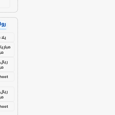
رواب
يلا
مباريا
مب
ريال 
مب
shoot
ريال 
مب
shoot