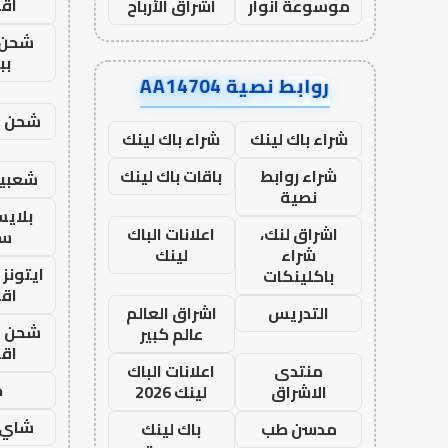
اق
موسوعة انوار
اشراق الأرباح
شحن 
بب
روابط نصية AA14704
شحن يل
شراء باك لينك
شراء باك لينك
شراء روابط
باقات باك لينك
شعبية
نصية
بلاي
اشراق لنك،
اعلانات الباك
ست
شراء
لينك
ايتونز
باكلينكات
اق
التدريس
اشراق العالم
شحن يل
عالم كبير
اق
منتدى
اعلانات الباك
ح
الاشراق
لينك 2026
شاي 
مدسن طب
باك لينك