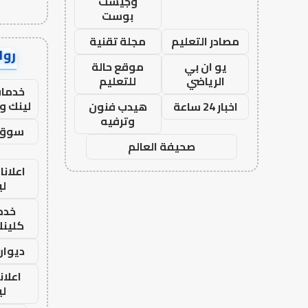
وجيست
بوست
مصادر التعليم
مجلة تقنية
رواب
يو ان بي
موقع حالة
الرياضي
للتعليم
خدمات
لينك و
اخبار 24 ساعة
هيدب فنون
وترفيه
سوق 
صحيفة العالم
اعلانا
لي
خدما
كلينك 26
ديوان
اعلان
لي