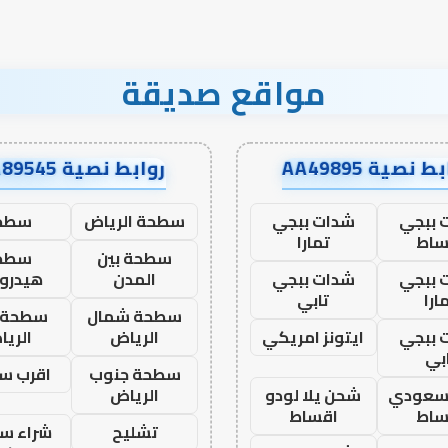
مواقع صديقة
ط نصية AA49895
روابط نصية AA89545
 ببجي
شدات ببجي
سطحة الرياض
سطح
ساط
تمارا
سطحة بين
سطح
 ببجي
شدات ببجي
المدن
هيدرو
ارا
تابي
سطحة شمال
سطحة 
 ببجي
ايتونز امريكي
الرياض
الري
بي
سطحة جنوب
اقرب س
 سعودي
شحن يلا لودو
الرياض
ساط
اقساط
تشليح
شراء سي