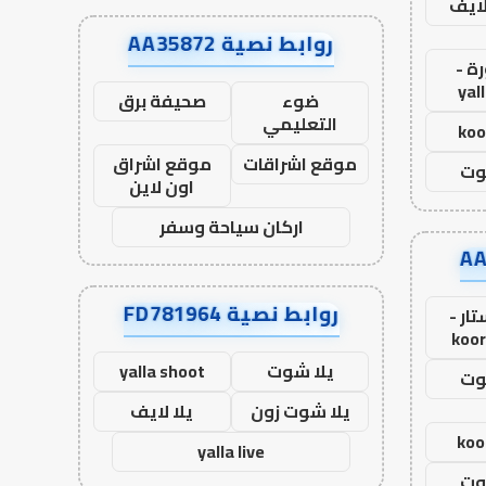
لايف
روابط نصية AA35872
ة -
yal
ضوء
صحيفة برق
التعليمي
koo
موقع اشراقات
موقع اشراق
وت
اون لاين
اركان سياحة وسفر
روابط نصية FD781964
ار -
koor
يلا شوت
yalla shoot
وت
يلا شوت زون
يلا لايف
koo
yalla live
وت