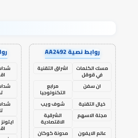
روابط نصية AA2492
رواب
مسك الكلمات
اشراق التقنية
شدات
في قوقل
اق
ان سفن
مرابع
شدات
التكنولوجيا
تم
خيال التقنية
شوف ويب
شدات
تا
مجلة الاسهم
الشرقية
الاقتصادية
ايتونز
اق
عالم الايفون
مدونة كوكان