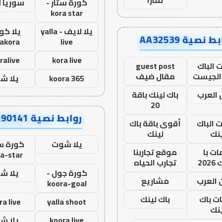
كورة ستار -
سوريا 
kora star
يلا لايف - yalla
يلا كور
ط نصية AA32539
lakora
live
ralive
kora live
 الباك
guest post
الجيست
مقال ضيف
koora 365
يلا ش
العرب
باك لينك باقة
20
روابط نصية AA90141
ت الباك
أقوى باقة باك
نك
لينك
يلا شوت
كورة ست
ت با
موقع تجاربنا
a-star
20
تجارب الحياه
كورة جول -
يلا ش
 العرب
مشاريع
koora-goal
ات باك
باك لينك
ra live
yalla shoot
نك
koora live
يلا ش