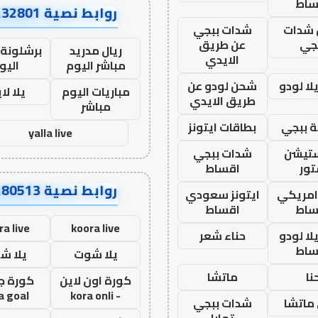
ساط
روابط نصية AA32801
شدات
شدات ببجي
جي
عن طريق
ريال مدريد
برشلونة 
الايدي
مباشر اليوم
اليو
ا لودو
شحن لودو عن
مباريات اليوم
يلا لا
طريق الايدي
مباشر
 ببجي
بطاقات ايتونز
yalla live
ستيشن
شدات ببجي
ور
اقساط
روابط نصية AA80513
 امريكي
ايتونز سعودي
ساط
اقساط
ra live
koora live
ا لودو
حناء شعر
ساط
يلا شوت
يلا ش
نا
ماتشا
كورة اون لاين
كورة ج
a goal
- kora onli
ماتشا
شدات ببجي
تمارا