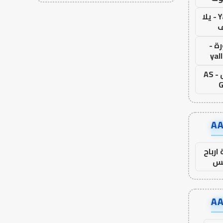
Yalla Live - يلا
ف
ة -
yal
اس جول - AS
G
ارباح
س