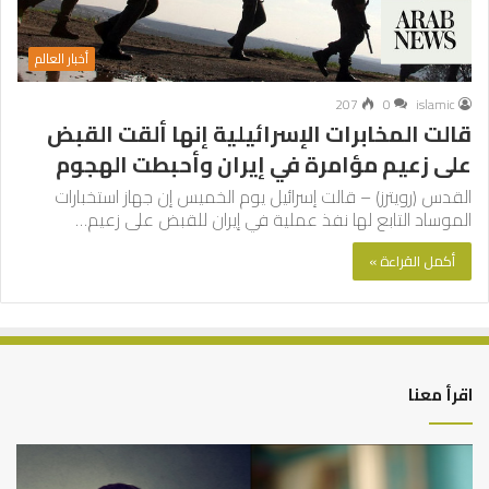
أخبار العالم
207
0
islamic
قالت المخابرات الإسرائيلية إنها ألقت القبض
على زعيم مؤامرة في إيران وأحبطت الهجوم
القدس (رويترز) – قالت إسرائيل يوم الخميس إن جهاز استخبارات
الموساد التابع لها نفذ عملية في إيران للقبض على زعيم…
أكمل القراءة »
اقرأ معنا
من
الت
أدبيات
بين