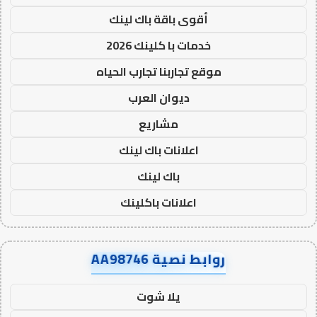
أقوى باقة باك لينك
خدمات با كلينك 2026
موقع تجاربنا تجارب الحياه
ديوان العرب
مشاريع
اعلانات باك لينك
باك لينك
اعلانات باكلينك
روابط نصية AA98746
يلا شوت