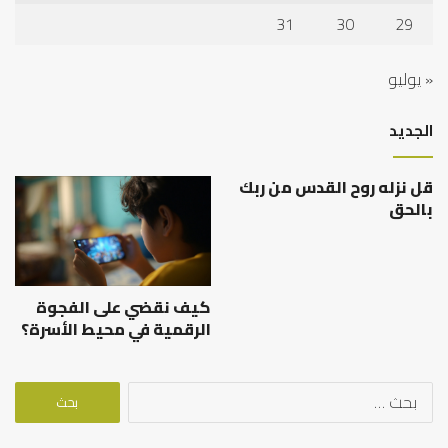
31
30
29
« يوليو
الجديد
قل نزله روح القدس من ربك
بالحق
كيف نقضي على الفجوة
الرقمية في محيط الأسرة؟
البحث
عن: