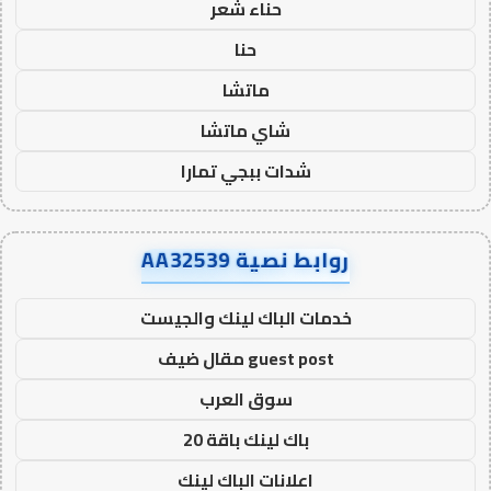
حناء شعر
حنا
ماتشا
شاي ماتشا
شدات ببجي تمارا
روابط نصية AA32539
خدمات الباك لينك والجيست
guest post مقال ضيف
سوق العرب
باك لينك باقة 20
اعلانات الباك لينك