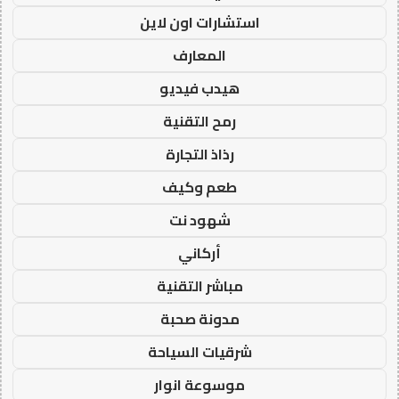
استشارات اون لاين
المعارف
هيدب فيديو
رمح التقنية
رذاذ التجارة
طعم وكيف
شهود نت
أركاني
مباشر التقنية
مدونة صحبة
شرقيات السياحة
موسوعة انوار