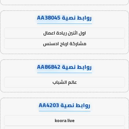
روابط نصية AA38045
اول اثنين ريادة اعمال
مشاركة ارباح ادسنس
روابط نصية AA86842
عالم الشباب
روابط نصية AA4203
koora live