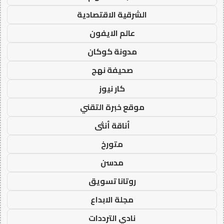
الشرقية الاقتصادية
عالم الايفون
مدونة كوكان
صحيفة نهج
كار نيوز
موقع خبرة التقني
أناقة أنثى
متورخ
مدسن
روتانا تسويق
مجلة الابداع
نادي الترددات