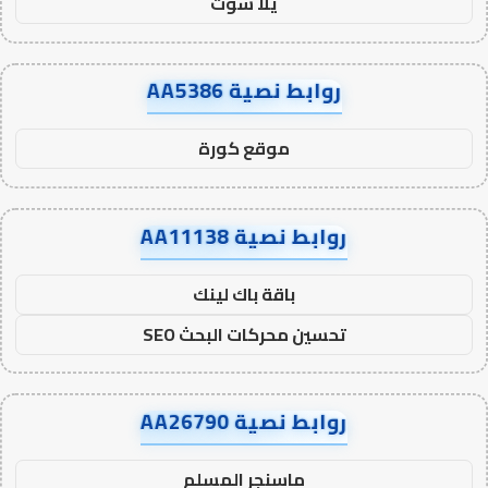
يلا شوت
روابط نصية AA5386
موقع كورة
روابط نصية AA11138
باقة باك لينك
تحسين محركات البحث SEO
روابط نصية AA26790
ماسنجر المسلم