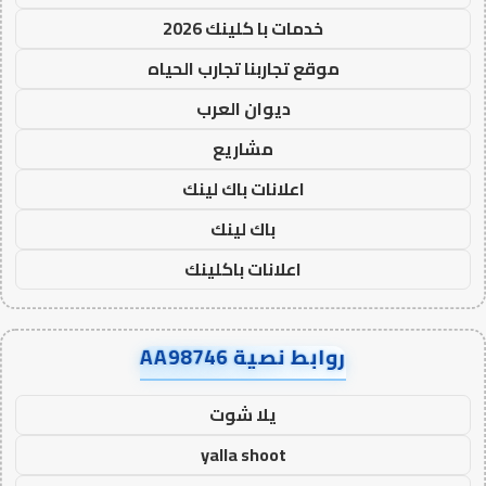
خدمات با كلينك 2026
موقع تجاربنا تجارب الحياه
ديوان العرب
مشاريع
اعلانات باك لينك
باك لينك
اعلانات باكلينك
روابط نصية AA98746
يلا شوت
yalla shoot