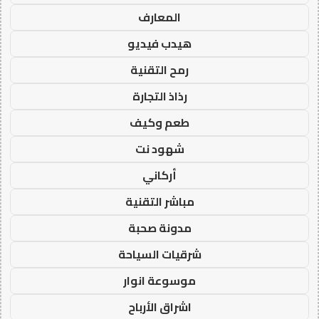
المعارف
هيدب فيديو
رمح التقنية
رذاذ التجارة
طعم وكيف
شهود نت
أركاني
مباشر التقنية
مدونة صحبة
شرقيات السياحة
موسوعة انوار
اشراق الأرباح