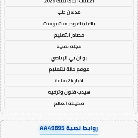
اعلانات الباك لينك 2026
مدسن طب
باك لينك وجيست بوست
مصادر التعليم
مجلة تقنية
يو ان بي الرياضي
موقع حالة للتعليم
اخبار 24 ساعة
هيدب فنون وترفيه
صحيفة العالم
روابط نصية AA49895