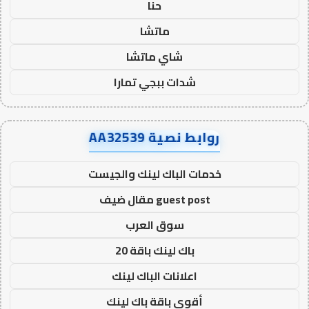
حنا
ماتشا
شاي ماتشا
شدات ببجي تمارا
روابط نصية AA32539
خدمات الباك لينك والجيست
guest post مقال ضيف
سوق العرب
باك لينك باقة 20
اعلانات الباك لينك
أقوى باقة باك لينك