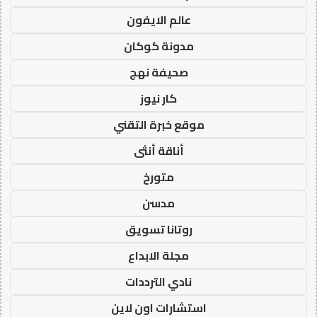
عالم الايفون
مدونة كوكان
صحيفة نهج
كار نيوز
موقع خبرة التقني
أناقة أنثى
متورخ
مدسن
روتانا تسويق
مجلة الابداع
نادي الترددات
استشارات اون لاين