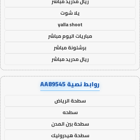
ريال مدريد مباشر
يلا شوت
yalla shoot
مباريات اليوم مباشر
برشلونة مباشر
ريال مدريد مباشر
روابط نصية AA89545
سطحة الرياض
سطحه
سطحة بين المدن
سطحة هيدروليك