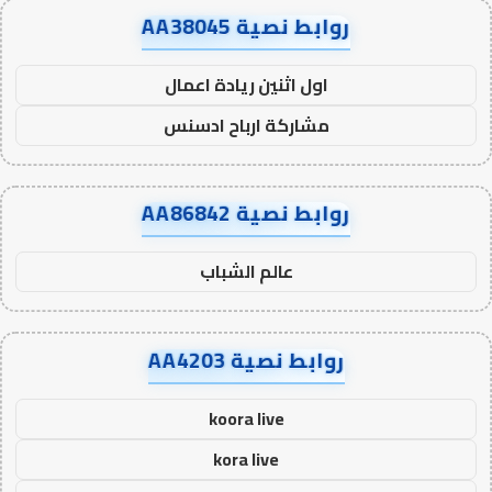
روابط نصية AA38045
اول اثنين ريادة اعمال
مشاركة ارباح ادسنس
روابط نصية AA86842
عالم الشباب
روابط نصية AA4203
koora live
kora live