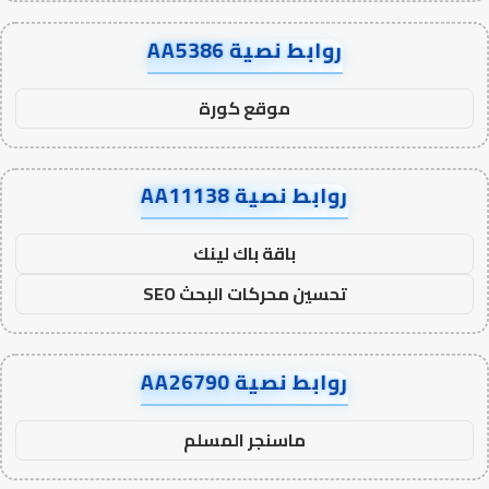
روابط نصية AA5386
موقع كورة
روابط نصية AA11138
باقة باك لينك
تحسين محركات البحث SEO
روابط نصية AA26790
ماسنجر المسلم