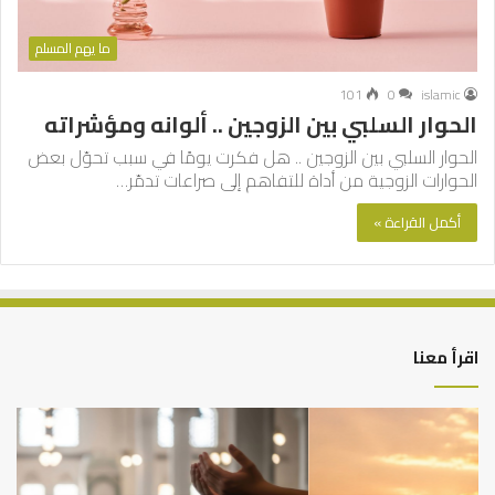
ما يهم المسلم
101
0
islamic
الحوار السلبي بين الزوجين .. ألوانه ومؤشراته
الحوار السلبي بين الزوجين .. هل فكرت يومًا في سبب تحوّل بعض
الحوارات الزوجية من أداة للتفاهم إلى صراعات تدمّر…
أكمل القراءة »
اقرأ معنا
أهم
الع
أسباب
الع
عدم
بين
استجابة
الإ