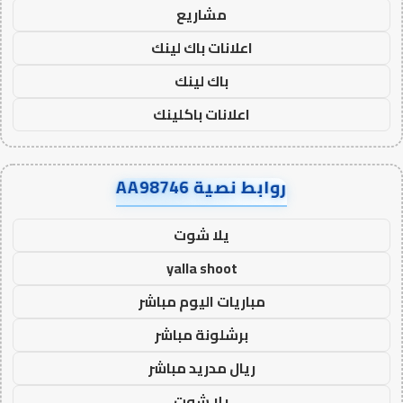
مشاريع
اعلانات باك لينك
باك لينك
اعلانات باكلينك
روابط نصية AA98746
يلا شوت
yalla shoot
مباريات اليوم مباشر
برشلونة مباشر
ريال مدريد مباشر
يلا شوت