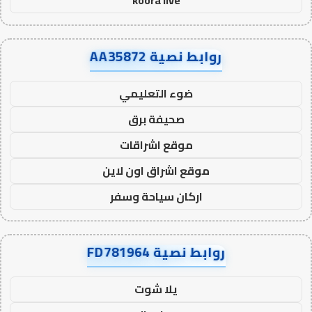
koora live
روابط نصية AA35872
ضوء التعليمي
صحيفة برق
موقع اشراقات
موقع اشراق اون لاين
اركان سياحة وسفر
روابط نصية FD781964
يلا شوت