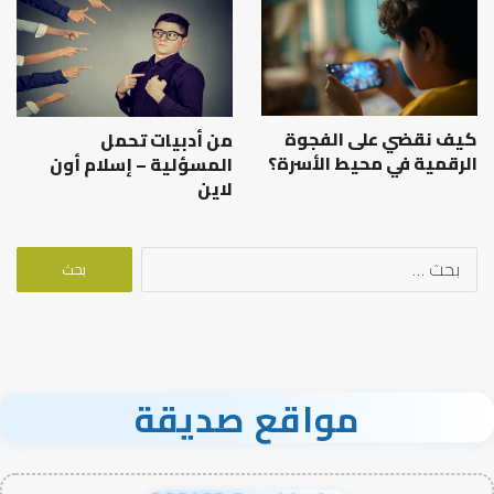
كيف نقضي على الفجوة
من أدبيات تحمل
الرقمية في محيط الأسرة؟
المسؤلية – إسلام أون
لاين
البحث
عن:
مواقع صديقة