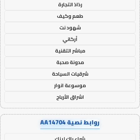
رذاذ التجارة
طعم وكيف
شهود نت
أركاني
مباشر التقنية
مدونة صحبة
شرقيات السياحة
موسوعة انوار
اشراق الأرباح
روابط نصية AA14704
شراء باك لينك