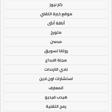
كار نيوز
موقع خبرة التقني
أناقة أنثى
متورخ
مدسن
روتانا تسويق
مجلة الابداع
نادي الترددات
استشارات اون لاين
المعارف
هيدب فيديو
رمح التقنية