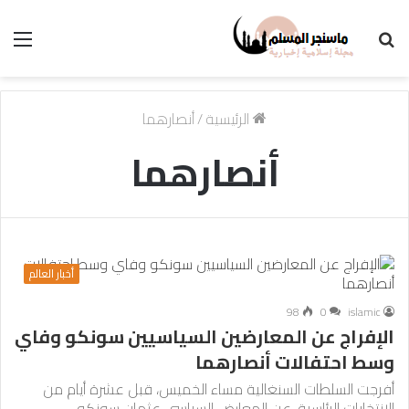
بحث
الق
عن
الرئيسية
/
أنصارهما
أنصارهما
أخبار العالم
98
0
islamic
الإفراج عن المعارضين السياسيين سونكو وفاي
وسط احتفالات أنصارهما
أفرجت السلطات السنغالية مساء الخميس، قبل عشرة أيام من
الانتخابات الرئاسية، عن المعارض السياسي عثمان سونكو