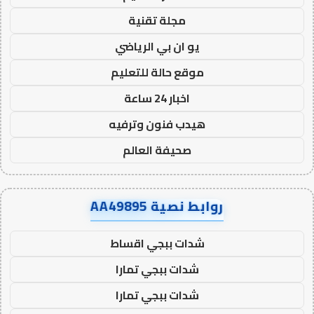
مجلة تقنية
يو ان بي الرياضي
موقع حالة للتعليم
اخبار 24 ساعة
هيدب فنون وترفيه
صحيفة العالم
روابط نصية AA49895
شدات ببجي اقساط
شدات ببجي تمارا
شدات ببجي تمارا