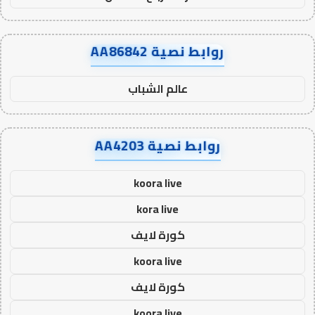
روابط نصية AA86842
عالم الشباب
روابط نصية AA4203
koora live
kora live
كورة لايف
koora live
كورة لايف
koora live