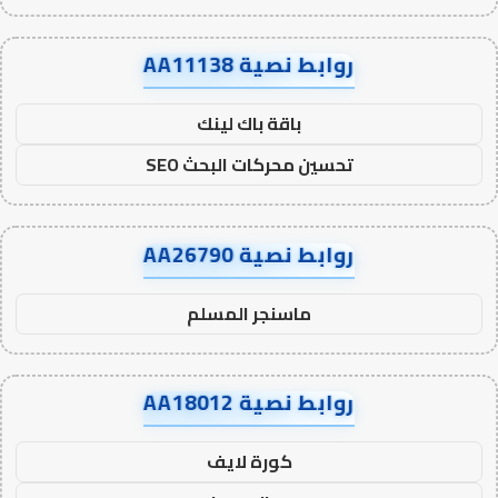
روابط نصية AA11138
باقة باك لينك
تحسين محركات البحث SEO
روابط نصية AA26790
ماسنجر المسلم
روابط نصية AA18012
كورة لايف