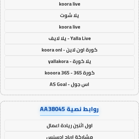
koora live
يلا شوت
koora live
Yalla Live - يلا لايف
كورة اون لاين - koora onl
يلا كورة - yallakora
كورة 365 - kooora 365
اس جول - AS Goal
روابط نصية AA38045
اول اثنين ريادة اعمال
مشاركة ارباح ادسنس