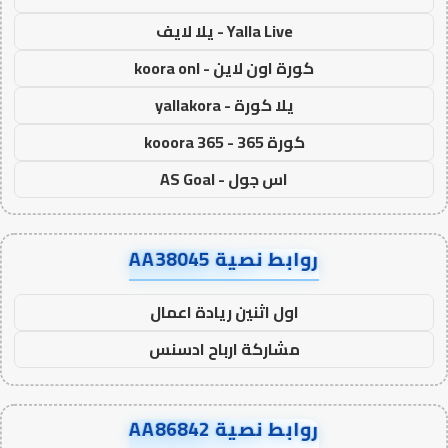
Yalla Live - يلا لايف
كورة اون لاين - koora onl
يلا كورة - yallakora
كورة 365 - kooora 365
اس جول - AS Goal
روابط نصية AA38045
اول اثنين ريادة اعمال
مشاركة ارباح ادسنس
روابط نصية AA86842