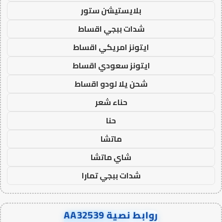
بلايستيشن ستور
شدات ببجي اقساط
ايتونز امريكي اقساط
ايتونز سعودي اقساط
شحن يلا لودو اقساط
حناء شعر
حنا
ماتشا
شاي ماتشا
شدات ببجي تمارا
روابط نصية AA32539