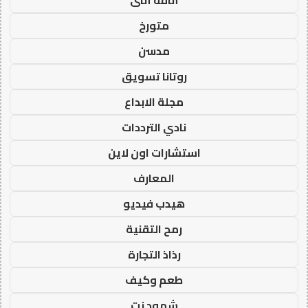
أناقة أنثى
متورخ
مدسن
روتانا تسويق
مجلة الابداع
نادي الترددات
استشارات اون لاين
المعارف
هيدب فيديو
رمح التقنية
رذاذ التجارة
طعم وكيف
شهود نت