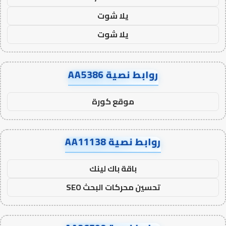
يلا شوت
يلا شوت
روابط نصية AA5386
موقع كورة
روابط نصية AA11138
باقة باك لينك
تحسين محركات البحث SEO