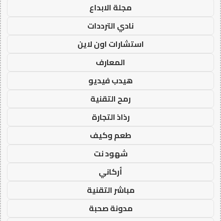
مجلة الابداع
نادي الترددات
استشارات اون لاين
المعارف
هيدب فيديو
رمح التقنية
رذاذ التجارة
طعم وكيف
شهود نت
أركاني
مباشر التقنية
مدونة صحبة