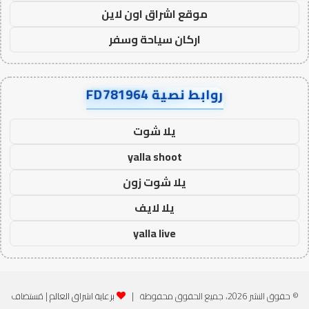
موقع اشراق اون لاين
اركان سياحة وسفر
روابط نصية FD781964
يلا شوت
yalla shoot
يلا شوت زون
يلا لايف
yalla live
© حقوق النشر 2026، جميع الحقوق محفوظة |
برعاية اشراق العالم
| مُستضاف