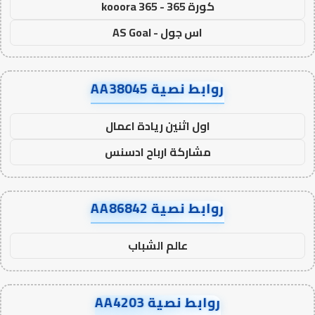
كورة 365 - kooora 365
اس جول - AS Goal
روابط نصية AA38045
اول اثنين ريادة اعمال
مشاركة ارباح ادسنس
روابط نصية AA86842
عالم الشباب
روابط نصية AA4203