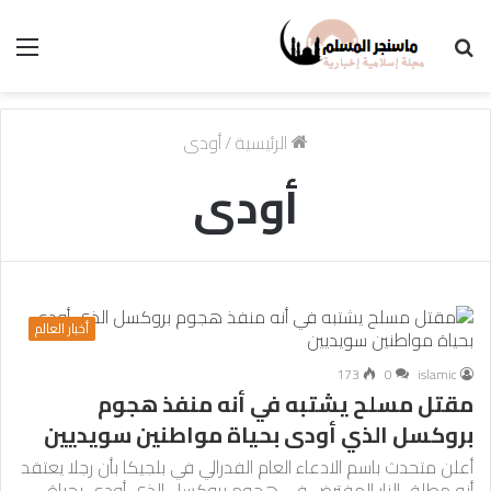
بحث
الق
عن
الرئيسية
/
أودى
أودى
أخبار العالم
173
0
islamic
مقتل مسلح يشتبه في أنه منفذ هجوم
بروكسل الذي أودى بحياة مواطنين سويديين
أعلن متحدث باسم الادعاء العام الفدرالي في بلجيكا بأن رجلا يعتقد
أنه مطلق النار المفترض في هجوم بروكسل الذي أودى بحياة…