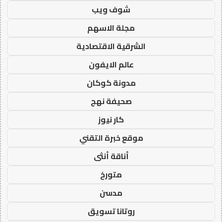
شوف ويب
مجلة الاسهم
الشرقية الاقتصادية
عالم الايفون
مدونة كوكان
صحيفة نهج
كار نيوز
موقع خبرة التقني
أناقة أنثى
متورخ
مدسن
روتانا تسويق