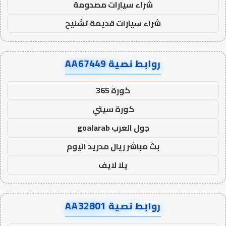
شراء سيارات مصدومة
شراء سيارات قديمة تشليح
روابط نصية AA67449
كورة 365
كورة سيتي
جول العرب goalarab
بث مباشر ريال مدريد اليوم
يلا لايف
روابط نصية AA32801