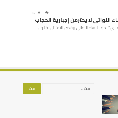
163
0
ء اللواتي لا يحترمن إجبارية الحجاب
سي” بحق النساء اللواتي يرفضن الامتثال لقانون
البحث
عن:
أهم
كيف
أسباب
نقضي
عدم
على
استجابة
الفجوة