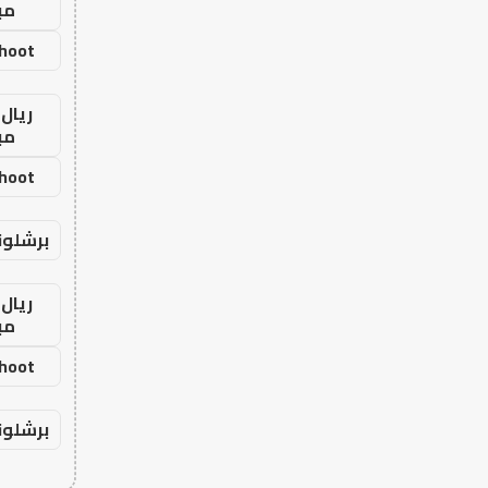
مب
shoot
ريال 
مب
shoot
برشلون
ريال 
مب
shoot
برشلون