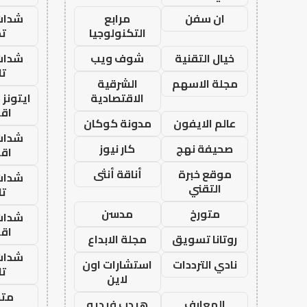
ان سفن
مرابع
شدات
التكنولوجيا
تم
خيال التقنية
شوف ويب
شدات
تا
مجلة الاسهم
الشرقية
الاقتصادية
ايتونز
اق
عالم الايفون
مدونة كوكان
شدات
صحيفة نهج
كار نيوز
اق
موقع خبرة
أناقة أنثى
شدات
التقني
تا
متورخ
مدسن
شدات
اق
روتانا تسويق
مجلة الابداع
شدات
نادي الترددات
استشارات اون
تا
لاين
متجر
المعارف
هيدب فيديو