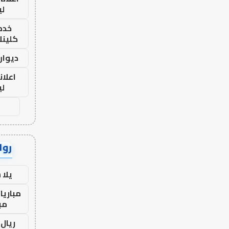
لي
خدما
كلينك 26
ديوان
اعلان
لي
رواب
يلا
مباريا
مب
ريال 