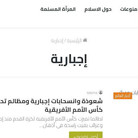
منوعات
حول الاسلام
المرأة المسلمة
الرئيسية
/
إجبارية
إجبارية
islamic
أخبار العالم
شعوذة وانسحابات إجبارية ومظالم تح
كأس الأمم الأفريقية
وغرائب بقيت راسخة في أذهان…
أكمل القراءة »