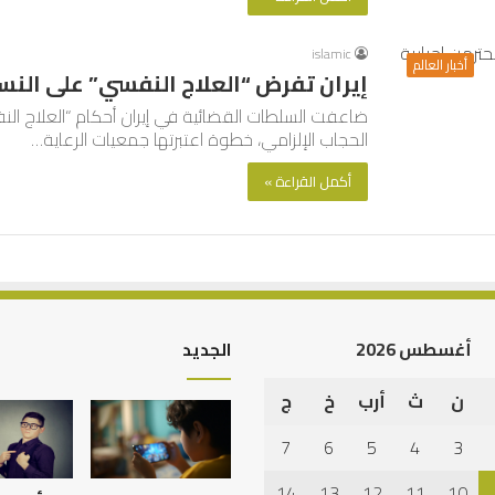
islamic
أخبار العالم
إيران تفرض “العلاج النفسي” على النسا
ضاعفت السلطات القضائية في إيران أحكام “العلاج النف
الحجاب الإلزامي، خطوة اعتبرتها جمعيات الرعاية…
أكمل القراءة »
أغسطس 2026
الجديد
ن
ث
أرب
خ
ج
كيف
تشكل
7
6
5
4
3
العبادات
شخصية
14
13
12
11
10