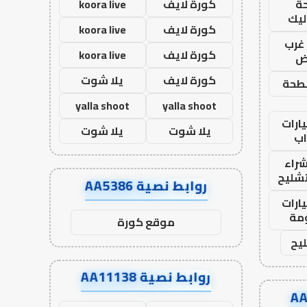
ة
كورة لايف
koora live
ليك
كورة لايف
koora live
غرب
كورة لايف
koora live
اض
كورة لايف
يلا شوت
طحة
yalla shoot
yalla shoot
ارات
يلا شوت
يلا شوت
ب
راء
تشليح
روابط نصية AA5386
ارات
مة
موقع كورة
يح
روابط نصية AA11138