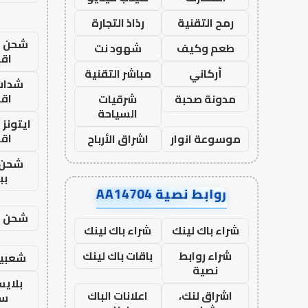
رمح التقنية
رذاذ التجارة
شحن يل
طعم وكيف
شهود نت
اق
أركاني
مباشر التقنية
شدات
اق
مدونة صحبة
شرقيات
السياحة
ايتونز
اق
موسوعة انوار
اشراق الأرباح
شحن 
بب
روابط نصية AA14704
شحن يل
شراء باك لينك
شراء باك لينك
شراء روابط
باقات باك لينك
شعبية
نصية
بلاي
اشراق لنك،
اعلانات الباك
ست