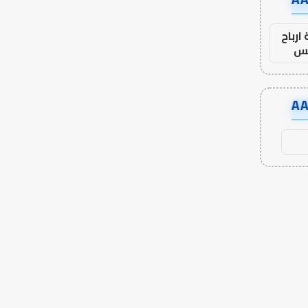
ارباح
س