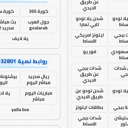
عن طريق
الايدي
كورة 365
كورة س
ا لودو
شحن يلا لودو
جول العرب
بث مباشر
ساط
تابي تمارا
goalarab
مدريد ا
 ببجي
ايتونز امريكي
يلا لايف
ساط
اقساط
 سعودي
فور يو
ساط
روابط نصية AA32801
شدات
شدات ببجي
جي
عن طريق
ريال مدريد
برشلونة 
الايدي
مباشر اليوم
اليو
ا لودو
شحن لودو عن
مباريات اليوم
يلا لا
طريق الايدي
مباشر
 ببجي
بطاقات ايتونز
yalla live
ستيشن
شدات ببجي
ور
اقساط