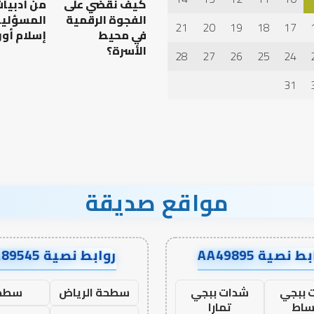
كيف نقضي على
من أدبيا
الإنسان؟
الفجوة الرقمية
المسؤلية
21
20
19
18
17
في محيط
إسلام أون
الأسرة؟
28
27
26
25
24
ن عمل الدنيا وطلب
كيف تشكل العبادات شخصية
الإنسان؟
31
مواقع صديقة
ط نصية AA49895
روابط نصية AA89545
 ببجي
شدات ببجي
سطحة الرياض
سطح
ساط
تمارا