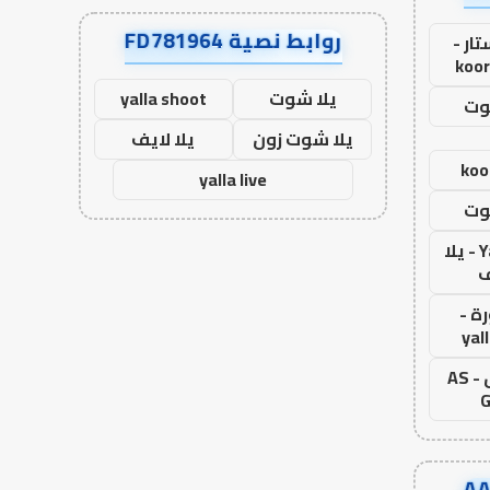
روابط نصية FD781964
ار -
koor
يلا شوت
yalla shoot
وت
يلا شوت زون
يلا لايف
koo
yalla live
وت
Yalla Live - يلا
ف
ة -
yal
اس جول - AS
G