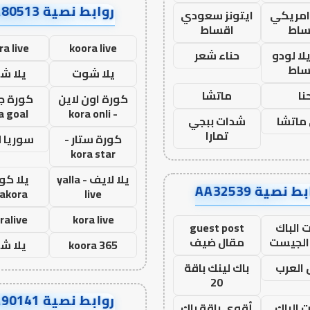
روابط نصية AA80513
 امريكي
ايتونز سعودي
ساط
اقساط
ra live
koora live
ا لودو
حناء شعر
ساط
يلا شوت
يلا ش
نا
ماتشا
كورة اون لاين
كورة ج
a goal
- kora onli
ماتشا
شدات ببجي
تمارا
كورة ستار -
سوريا 
kora star
يلا لايف - yalla
يلا كور
ط نصية AA32539
lakora
live
ralive
kora live
 الباك
guest post
الجيست
مقال ضيف
koora 365
يلا ش
العرب
باك لينك باقة
20
روابط نصية AA90141
ت الباك
أقوى باقة باك