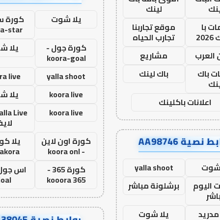
نك
لينك
يلا شوت
كورة ست
ت با
موقع تجاربنا
a-star
20
تجارب الحياه
كورة جول -
يلا ش
 العرب
مشاريع
koora-goal
ات باك
باك لينك
ra live
yalla shoot
نك
koora live
يلا ش
اعلانات باكلينك
koora live
لاي
ط نصية AA98746
كورة اون لاين
يلا كور
lakora
- koora onl
 شوت
yalla shoot
كورة 365 -
oal
kooora 365
ت اليوم
برشلونة مباشر
اشر
مدريد
يلا شوت
روابط نصية AA38045