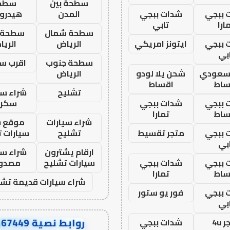
سطحة بين
سطح
 ببجي
شدات ببجي
المدن
هيدرو
ارا
تابي
سطحة شمال
سطحة 
 ببجي
ايتونز امريكي
الرياض
الري
بي
سطحة جنوب
اقرب س
 سعودي
شحن يلا لودو
الرياض
ساط
اقساط
تشليح
شراء سي
 ببجي
شدات ببجي
سكرا
ساط
تمارا
شراء سيارات
موقع ش
 ببجي
متجر تقسيط
تشليح
سيارات 
بي
ارقام يشترون
شراء سي
 ببجي
شدات ببجي
سيارات تشليح
مصدو
ساط
تمارا
شراء سيارات قديمة تشل
 ببجي
فور يو ستور
بي
روابط نصية AA67449
 4u
شدات ببجي