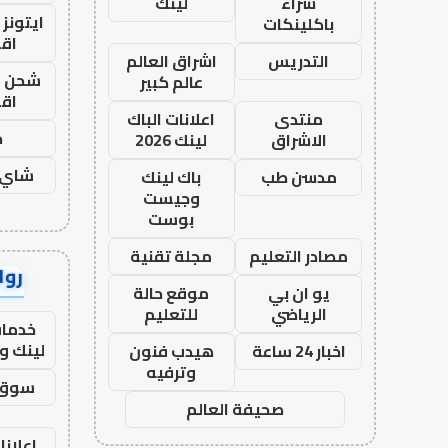
شراء
لينك
ايتونز
باكلينكات
اق
التدريس
اشراق العالم
شحن يل
عالم كبير
اق
منتدى
اعلانات الباك
ح
الاشراق
لينك 2026
شاي 
مدسن طب
باك لينك
وجيست
بوست
مصادر التعليم
مجلة تقنية
رواب
يو ان بي
موقع حالة
الرياضي
للتعليم
خدمات
لينك و
اخبار 24 ساعة
هيدب فنون
وترفيه
سوق 
صحيفة العالم
اعلانا