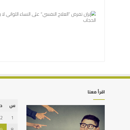
اقرأ معنا
س
د
من
التوازن
أدبيات
بين
2
1
تحمل
عمل
المسؤلية
الدنيا
9
8