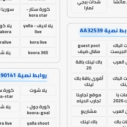
ماتشا
شدات ببجي
تمارا
كورة ستار -
سوريا 
kora star
يلا لايف - yalla
يلا كور
ط نصية AA32539
lakora
live
ralive
kora live
 الباك
guest post
الجيست
مقال ضيف
koora 365
يلا ش
العرب
باك لينك باقة
20
روابط نصية AA90141
ت الباك
أقوى باقة باك
نك
لينك
يلا شوت
كورة ست
ت با
موقع تجاربنا
a-star
20
تجارب الحياه
كورة جول -
يلا ش
 العرب
مشاريع
koora-goal
ات باك
باك لينك
ra live
yalla shoot