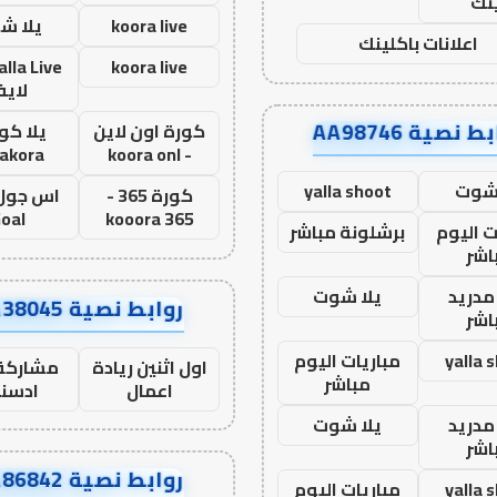
نك
koora live
يلا ش
اعلانات باكلينك
koora live
لاي
ط نصية AA98746
كورة اون لاين
يلا كور
lakora
- koora onl
 شوت
yalla shoot
كورة 365 -
oal
kooora 365
ت اليوم
برشلونة مباشر
اشر
مدريد
يلا شوت
روابط نصية AA38045
اشر
yalla 
مباريات اليوم
اول اثنين ريادة
مشاركة 
مباشر
اعمال
ادسن
مدريد
يلا شوت
اشر
روابط نصية AA86842
yalla 
مباريات اليوم