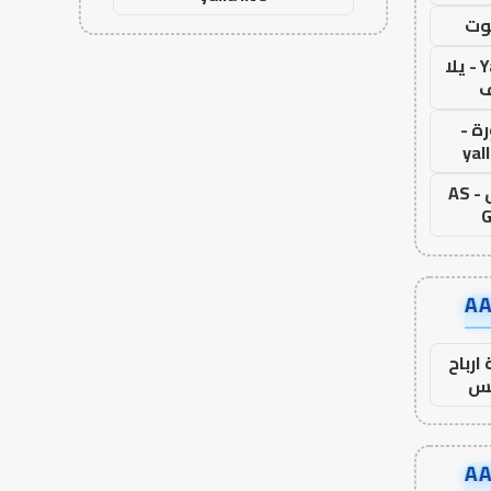
وت
Yalla Live - يلا
ف
ة -
yal
اس جول - AS
G
ارباح
س