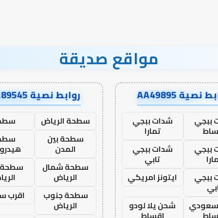
مواقع صديقة
ط نصية AA49895
روابط نصية AA89545
 ببجي
شدات ببجي
سطحة الرياض
سطح
ساط
تمارا
سطحة بين
سطح
 ببجي
شدات ببجي
المدن
هيدرو
ارا
تابي
سطحة شمال
سطحة 
 ببجي
ايتونز امريكي
الرياض
الري
بي
سطحة جنوب
اقرب س
 سعودي
شحن يلا لودو
الرياض
ساط
اقساط