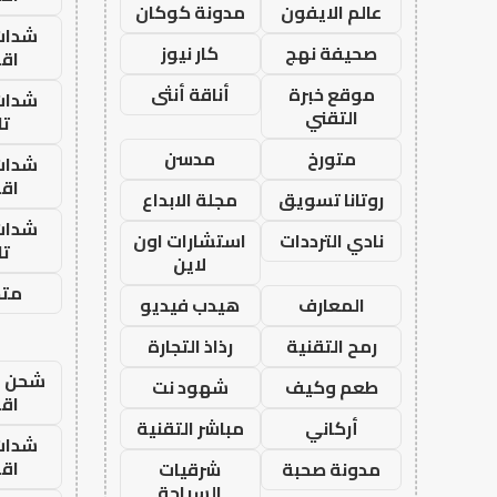
عالم الايفون
مدونة كوكان
شدات
صحيفة نهج
كار نيوز
اق
موقع خبرة
أناقة أنثى
شدات
التقني
تا
متورخ
مدسن
شدات
اق
روتانا تسويق
مجلة الابداع
شدات
نادي الترددات
استشارات اون
تا
لاين
متجر
المعارف
هيدب فيديو
رمح التقنية
رذاذ التجارة
شحن يل
طعم وكيف
شهود نت
اق
أركاني
مباشر التقنية
شدات
اق
مدونة صحبة
شرقيات
السياحة