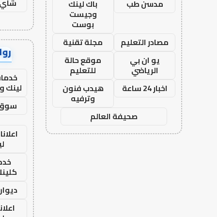
شاي 
مدسن طب
باك لينك
وجيست
بوست
مصادر التعليم
مجلة تقنية
رواب
يو ان بي
موقع حالة
الرياضي
للتعليم
خدمات
لينك و
اخبار 24 ساعة
هيدب فنون
وترفيه
سوق 
صحيفة العالم
اعلانا
لي
خدما
كلينك 26
ديوان
اعلان