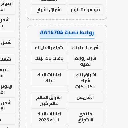
ايتونز
اق
موسوعة انوار
اشراق الأرباح
شحن 
بب
روابط نصية AA14704
شحن يل
شراء باك لينك
شراء باك لينك
شراء روابط
باقات باك لينك
شعبية
نصية
بلاي
اشراق لنك،
اعلانات الباك
ست
شراء
لينك
ايتونز
باكلينكات
اق
التدريس
اشراق العالم
شحن يل
عالم كبير
اق
منتدى
اعلانات الباك
ح
الاشراق
لينك 2026