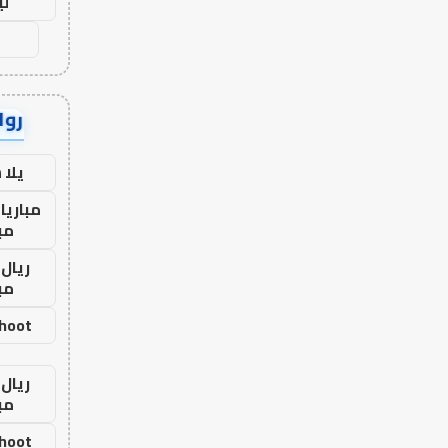
لي
رواب
يلا
مباريا
مب
ريال 
مب
shoot
ريال 
مب
shoot