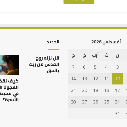
أغسطس 2026
الجديد
ن
ث
أرب
خ
ج
التوازن
قل نزله روح
بين
القدس من ربك
7
6
5
4
3
عمل
بالحق
الدنيا
14
13
12
11
10
كيف نقض
وطلب
الآخرة
الفجوة ال
21
20
19
18
17
في محيط
الأسرة؟
28
27
26
25
24
 تحمل المسؤلية –
التوازن بين عمل الدنيا وطلب
لاين
الآخرة
31