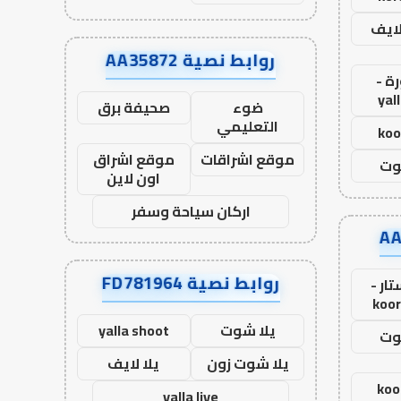
لايف
روابط نصية AA35872
ة -
yal
ضوء
صحيفة برق
التعليمي
koo
موقع اشراقات
موقع اشراق
وت
اون لاين
اركان سياحة وسفر
روابط نصية FD781964
ار -
koor
يلا شوت
yalla shoot
وت
يلا شوت زون
يلا لايف
koo
yalla live