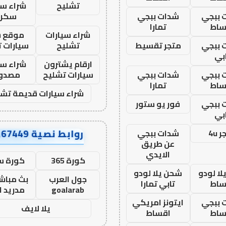
تشليح
شراء سي
 ببجي
شدات ببجي
سكرا
ساط
تمارا
شراء سيارات
موقع ش
 ببجي
متجر تقسيط
تشليح
سيارات 
بي
ارقام يشترون
شراء سي
 ببجي
شدات ببجي
سيارات تشليح
مصدو
ساط
تمارا
شراء سيارات قديمة تشل
 ببجي
فور يو ستور
بي
روابط نصية AA67449
 4u
شدات ببجي
عن طريق
الايدي
كورة 365
كورة س
ا لودو
شحن يلا لودو
جول العرب
بث مباشر
ساط
تابي تمارا
goalarab
مدريد ا
 ببجي
ايتونز امريكي
يلا لايف
ساط
اقساط