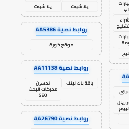
ارات
يلا شوت
يلا شوت
ب
راء
تشليح
روابط نصية AA5386
ارات
مة
موقع كورة
يح
روابط نصية AA11138
باقة باك لينك
تحسين
محركات البحث
يتي
SEO
 ريال
ليوم
روابط نصية AA26790