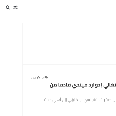
مقال
بحث
عن
عشوائي
222
0
الي إدوارد ميندي قادما من
اء من صفوف تشيلسي الإنكليزي إلى أهلي جدة