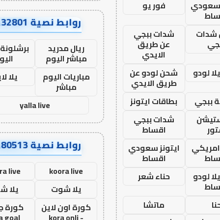
 سعودي
فور يو
ساط
روابط نصية AA32801
شدات
شدات ببجي
جي
عن طريق
ريال مدريد
برشلونة 
الايدي
مباشر اليوم
اليو
ا لودو
شحن لودو عن
مباريات اليوم
يلا لا
طريق الايدي
مباشر
 ببجي
بطاقات ايتونز
yalla live
ستيشن
شدات ببجي
ور
اقساط
روابط نصية AA80513
 امريكي
ايتونز سعودي
ساط
اقساط
ra live
koora live
ا لودو
حناء شعر
ساط
يلا شوت
يلا ش
نا
ماتشا
كورة اون لاين
كورة ج
a goal
- kora onli