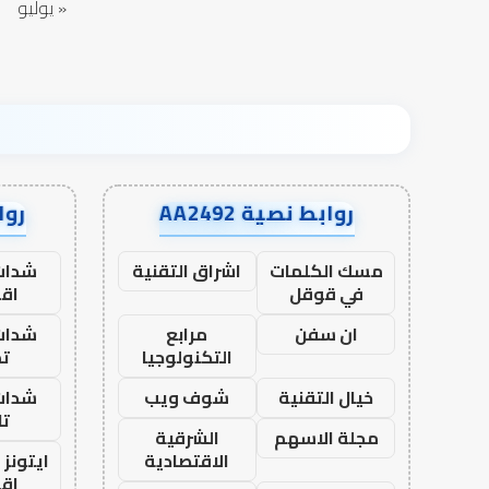
« يوليو
روابط نصية AA2492
رواب
مسك الكلمات
اشراق التقنية
شدات
في قوقل
اق
ان سفن
مرابع
شدات
التكنولوجيا
تم
خيال التقنية
شوف ويب
شدات
تا
مجلة الاسهم
الشرقية
الاقتصادية
ايتونز
اق