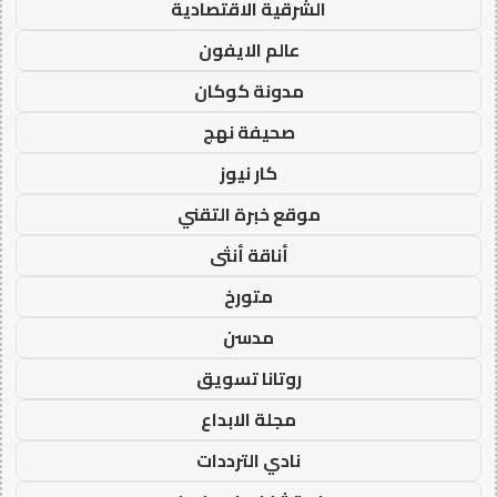
الشرقية الاقتصادية
عالم الايفون
مدونة كوكان
صحيفة نهج
كار نيوز
موقع خبرة التقني
أناقة أنثى
متورخ
مدسن
روتانا تسويق
مجلة الابداع
نادي الترددات