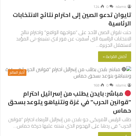
124
0
islamic
تايوان تدعو الصين إلى احترام نتائج الانتخابات
الرئاسية
حثت تايوان الصين الأحد على “مواجهة الواقع” واحترام نتائج
الانتخابات الرئاسية التي أسفرت عن فوز لاي تشينغ-تي المؤيد
لاستقلال الجزيرة…
أكمل القراءة »
أخبار العالم
168
0
islamic
مباشر: بايدن يطلب من إسرائيل احترام
"قوانين الحرب" في غزة ونتنياهو يتوعد بسحق
حماس
طلب الرئيس الأمريكي جو بايدن من إسرائيل الأربعاء احترام “قوانين
الحرب” في ردها على الهجوم الذي شنته عليها حركة حماس…