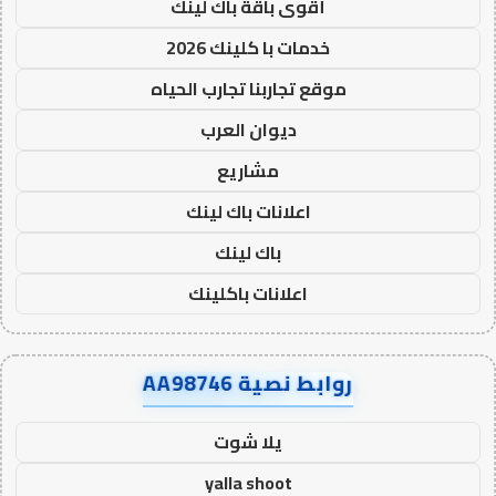
أقوى باقة باك لينك
خدمات با كلينك 2026
موقع تجاربنا تجارب الحياه
ديوان العرب
مشاريع
اعلانات باك لينك
باك لينك
اعلانات باكلينك
روابط نصية AA98746
يلا شوت
yalla shoot