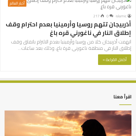
أخبار العالم
217
0
islamic
أذربيجان تتهم روسيا وأرمينيا بعدم احترام وقف
إطلاق النار في ناغورني قره باغ
اتهمت أذربيجان كلا من روسيا وأرمينيا بعدم الالتزام باتفاق وقف
إطلاق النار في منطقة ناغورني قرة باغ، وذلك بعد ساعات…
أكمل القراءة »
اقرأ معنا
كيف
أه
تشكل
أسب
العبادات
عد
شخصية
است