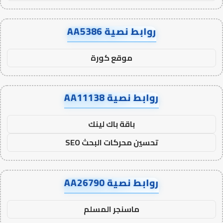
روابط نصية AA5386
موقع كورة
روابط نصية AA11138
باقة باك لينك
تحسين محركات البحث SEO
روابط نصية AA26790
ماسنجر المسلم