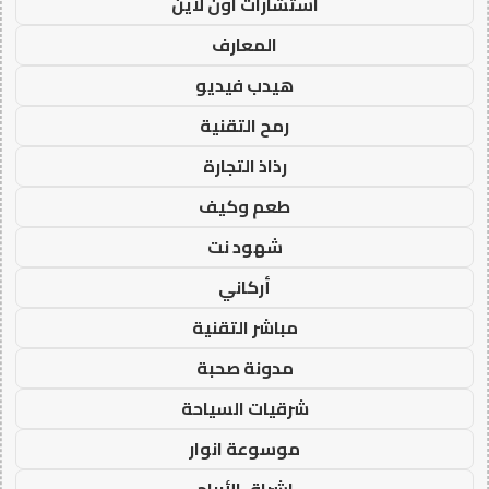
استشارات اون لاين
المعارف
هيدب فيديو
رمح التقنية
رذاذ التجارة
طعم وكيف
شهود نت
أركاني
مباشر التقنية
مدونة صحبة
شرقيات السياحة
موسوعة انوار