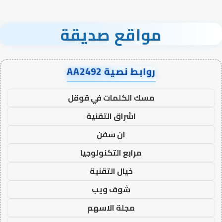
مواقع صديقة
روابط نصية AA2492
مسك الكلمات في قوقل
اشراق التقنية
ان سفن
مرابع التكنولوجيا
خيال التقنية
شوف ويب
مجلة الاسهم