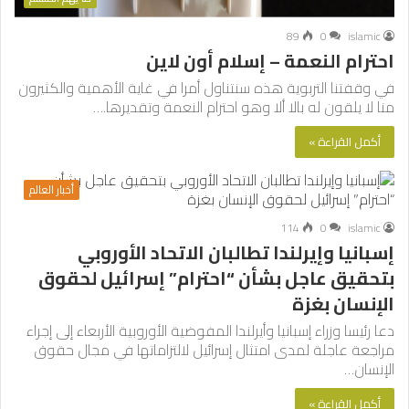
89
0
islamic
احترام النعمة – إسلام أون لاين
في وقفتنا التربوية هذه سنتناول أمرا في غاية الأهمية والكثيرون
منا لا يلقون له بالا ألا وهو احترام النعمة وتقديرها.…
أكمل القراءة »
أخبار العالم
114
0
islamic
إسبانيا وإيرلندا تطالبان الاتحاد الأوروبي
بتحقيق عاجل بشأن “احترام” إسرائيل لحقوق
الإنسان بغزة
دعا رئيسا وزراء إسبانيا وأيرلندا المفوضية الأوروبية الأربعاء إلى إجراء
مراجعة عاجلة لمدى امتثال إسرائيل لالتزاماتها في مجال حقوق
الإنسان…
أكمل القراءة »