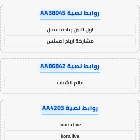
روابط نصية AA38045
اول اثنين ريادة اعمال
مشاركة ارباح ادسنس
روابط نصية AA86842
عالم الشباب
روابط نصية AA4203
koora live
kora live