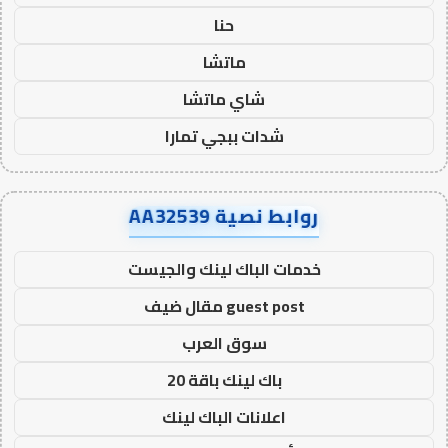
حنا
ماتشا
شاي ماتشا
شدات ببجي تمارا
روابط نصية AA32539
خدمات الباك لينك والجيست
guest post مقال ضيف
سوق العرب
باك لينك باقة 20
اعلانات الباك لينك