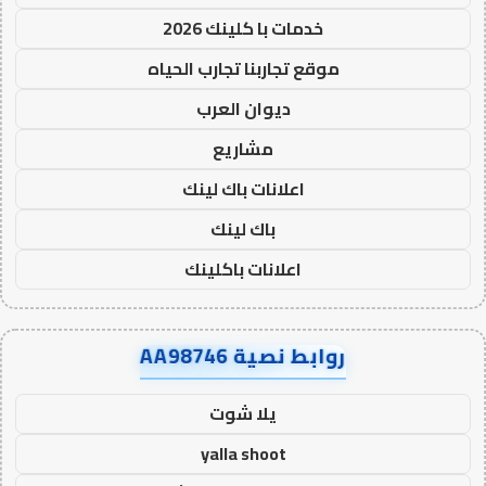
خدمات با كلينك 2026
موقع تجاربنا تجارب الحياه
ديوان العرب
مشاريع
اعلانات باك لينك
باك لينك
اعلانات باكلينك
روابط نصية AA98746
يلا شوت
yalla shoot