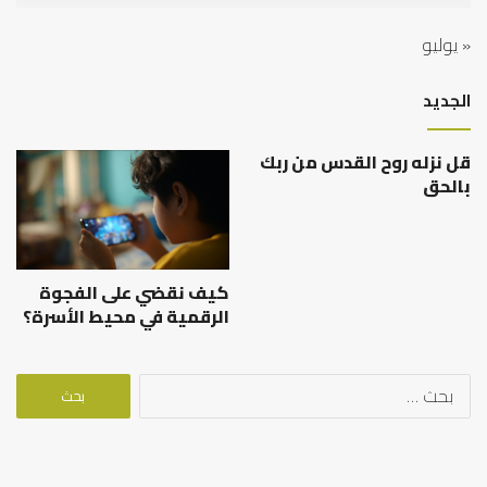
« يوليو
الجديد
قل نزله روح القدس من ربك
بالحق
كيف نقضي على الفجوة
الرقمية في محيط الأسرة؟
البحث
عن: