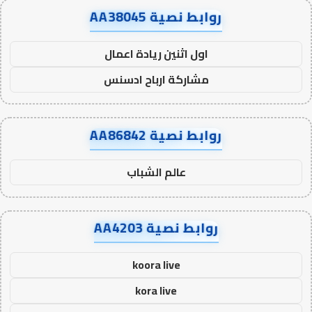
روابط نصية AA38045
اول اثنين ريادة اعمال
مشاركة ارباح ادسنس
روابط نصية AA86842
عالم الشباب
روابط نصية AA4203
koora live
kora live