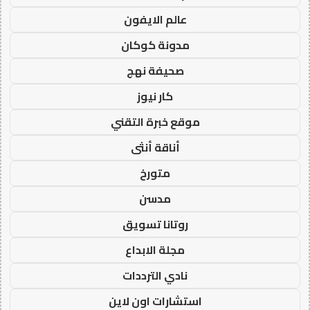
عالم الايفون
مدونة كوكان
صحيفة نهج
كار نيوز
موقع خبرة التقني
أناقة أنثى
متورخ
مدسن
روتانا تسويق
مجلة الابداع
نادي الترددات
استشارات اون لاين