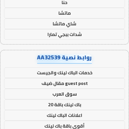
حنا
ماتشا
شاي ماتشا
شدات ببجي تمارا
روابط نصية AA32539
خدمات الباك لينك والجيست
guest post مقال ضيف
سوق العرب
باك لينك باقة 20
اعلانات الباك لينك
أقوى باقة باك لينك