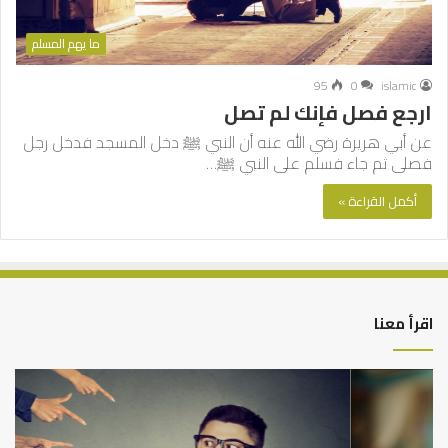
ما يهم المسلم
95
0
islamic
ارجع فصل فإنك لم تصل
عن أبي هريرة رضي الله عنه أن النبي ﷺ دخل المسجد فدخل رجل
فصلى ثم جاء فسلم على النبي ﷺ…
أكمل القراءة »
اقرأ معنا
من
الت
أدبيات
بين
تحمل
عم
المسؤلية
الدن