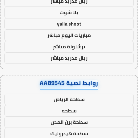
ريال مدريد مباشر
يلا شوت
yalla shoot
مباريات اليوم مباشر
برشلونة مباشر
ريال مدريد مباشر
روابط نصية AA89545
سطحة الرياض
سطحه
سطحة بين المدن
سطحة هيدروليك