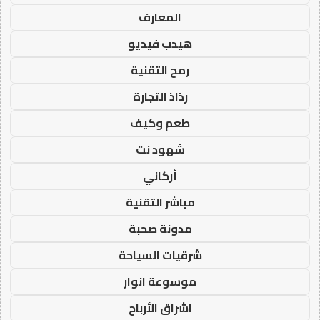
المعارف
هيدب فيديو
رمح التقنية
رذاذ التجارة
طعم وكيف
شهود نت
أركاني
مباشر التقنية
مدونة صحبة
شرقيات السياحة
موسوعة انوار
اشراق الأرباح