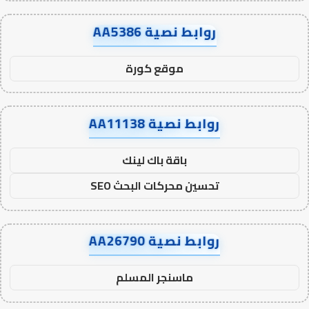
روابط نصية AA5386
موقع كورة
روابط نصية AA11138
باقة باك لينك
تحسين محركات البحث SEO
روابط نصية AA26790
ماسنجر المسلم