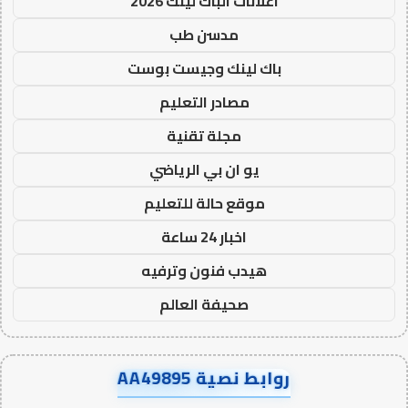
اعلانات الباك لينك 2026
مدسن طب
باك لينك وجيست بوست
مصادر التعليم
مجلة تقنية
يو ان بي الرياضي
موقع حالة للتعليم
اخبار 24 ساعة
هيدب فنون وترفيه
صحيفة العالم
روابط نصية AA49895