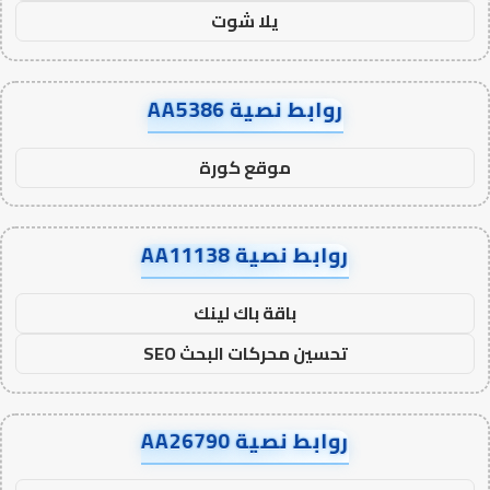
يلا شوت
روابط نصية AA5386
موقع كورة
روابط نصية AA11138
باقة باك لينك
تحسين محركات البحث SEO
روابط نصية AA26790