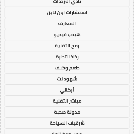
نادي الترددات
استشارات اون لاين
المعارف
هيدب فيديو
رمح التقنية
رذاذ التجارة
طعم وكيف
شهود نت
أركاني
مباشر التقنية
مدونة صحبة
شرقيات السياحة
موسوعة انوار