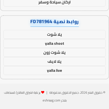
اركان سياحة وسفر
روابط نصية FD781964
يلا شوت
yalla shoot
يلا شوت زون
يلا لايف
yalla live
© حقوق النشر 2026، جميع الحقوق محفوظة |
برعاية اشراق العالم
| مُستضاف
بفخر
eshraag.com