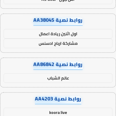
روابط نصية AA38045
اول اثنين ريادة اعمال
مشاركة ارباح ادسنس
روابط نصية AA86842
عالم الشباب
روابط نصية AA4203
koora live