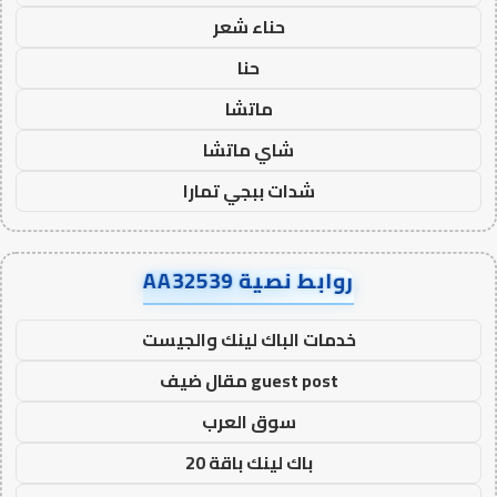
حناء شعر
حنا
ماتشا
شاي ماتشا
شدات ببجي تمارا
روابط نصية AA32539
خدمات الباك لينك والجيست
guest post مقال ضيف
سوق العرب
باك لينك باقة 20