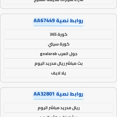
روابط نصية AA67449
كورة 365
كورة سيتي
جول العرب goalarab
بث مباشر ريال مدريد اليوم
يلا لايف
روابط نصية AA32801
ريال مدريد مباشر اليوم