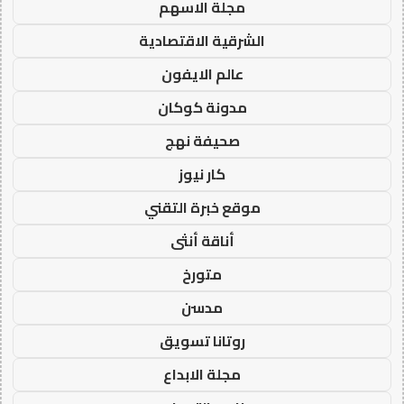
مجلة الاسهم
الشرقية الاقتصادية
عالم الايفون
مدونة كوكان
صحيفة نهج
كار نيوز
موقع خبرة التقني
أناقة أنثى
متورخ
مدسن
روتانا تسويق
مجلة الابداع