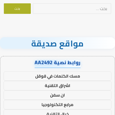
البحث
عن:
مواقع صديقة
روابط نصية AA2492
مسك الكلمات في قوقل
اشراق التقنية
ان سفن
مرابع التكنولوجيا
خيال التقنية