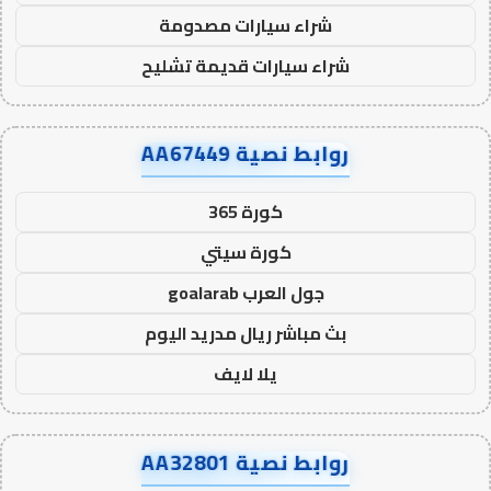
شراء سيارات مصدومة
شراء سيارات قديمة تشليح
روابط نصية AA67449
كورة 365
كورة سيتي
جول العرب goalarab
بث مباشر ريال مدريد اليوم
يلا لايف
روابط نصية AA32801