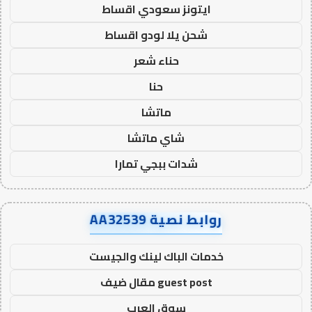
ايتونز سعودي اقساط
شحن يلا لودو اقساط
حناء شعر
حنا
ماتشا
شاي ماتشا
شدات ببجي تمارا
روابط نصية AA32539
خدمات الباك لينك والجيست
guest post مقال ضيف
سوق العرب