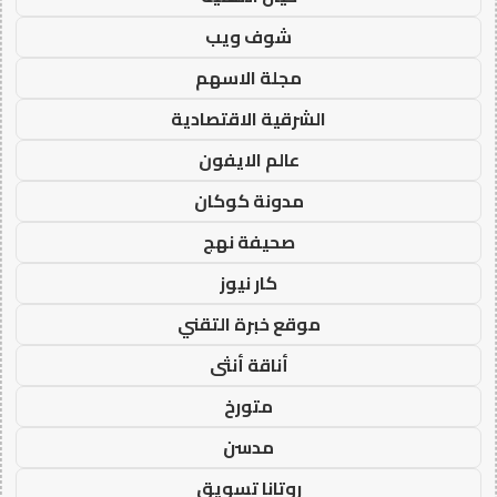
شوف ويب
مجلة الاسهم
الشرقية الاقتصادية
عالم الايفون
مدونة كوكان
صحيفة نهج
كار نيوز
موقع خبرة التقني
أناقة أنثى
متورخ
مدسن
روتانا تسويق