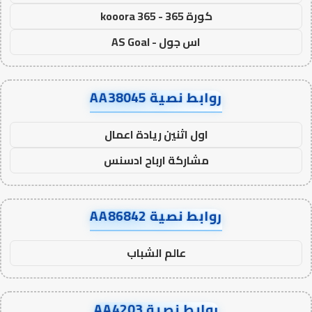
كورة 365 - kooora 365
اس جول - AS Goal
روابط نصية AA38045
اول اثنين ريادة اعمال
مشاركة ارباح ادسنس
روابط نصية AA86842
عالم الشباب
روابط نصية AA4203