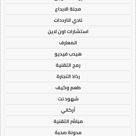
مجلة الابداع
نادي الترددات
استشارات اون لاين
المعارف
هيدب فيديو
رمح التقنية
رذاذ التجارة
طعم وكيف
شهود نت
أركاني
مباشر التقنية
مدونة صحبة