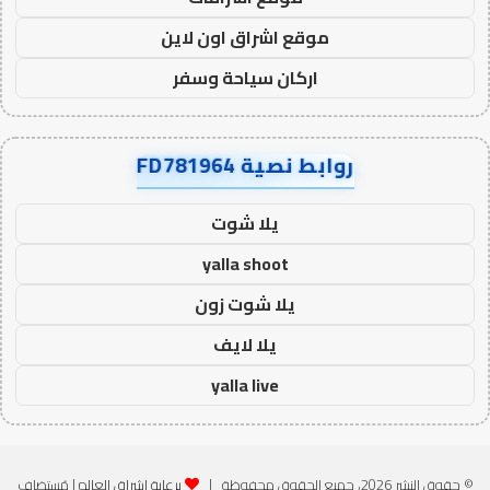
موقع اشراق اون لاين
اركان سياحة وسفر
روابط نصية FD781964
يلا شوت
yalla shoot
يلا شوت زون
يلا لايف
yalla live
© حقوق النشر 2026، جميع الحقوق محفوظة |
برعاية اشراق العالم
| مُستضاف